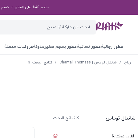
خصم 40% على العطور + خصم إضافي بقيمة 50 درهم إماراتي على طلبك الأول! رمز الخصم الخاص بك: first50aed
عطور رجالية
عطور نسائية
عطور بحجم صغير
مدونة
عروضات مذهلة
ریاح
/
شانتال توماس | Chantal Thomass
/
نتائج البحث: 3
شانتال توماس
3
نتائج البحث
فلاتر مختارة
إخفاء الفلاتر