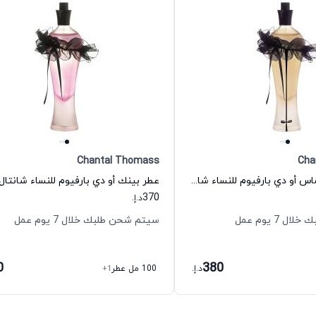
Chantal Thomass
Cha
عطر شانتال توماس أو دي بارفيوم للنساء شانتال توماس
370
د.إ.
 7 يوم عمل
سيتم شحن طلبك خلال 7 يوم عمل
0
380
د.إ.
100 مل عطر
+1