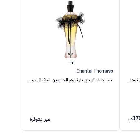
Chantal Thomass
عطر بينك أو دي بارفيوم للنساء شانتال توماس
عطر جولد أو دي بارفيوم للجنسين شانتال توماس
37
د.إ.
غير متوفرة