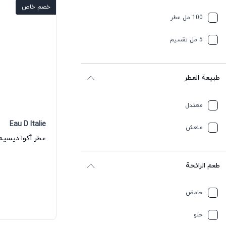
خصم خاص
خشبي
100 مل عطر
خفیف وسبايسي
5 مل تقسيم
زهري
طبيعة العطر
زهري أبيض
سموكي
معتدل
Eau D Italie
طين
منعش
عسل
طعم الرائحة
عشبي
عنبر
حامض
فاكهي
حلو