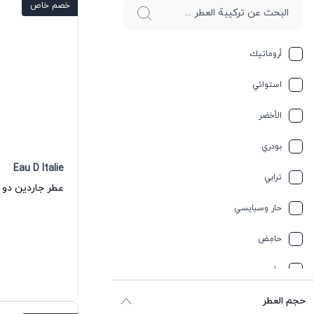
خصم خاص
أروماتيك
استوائي
الأخضر
بودري
Eau D Italie
ترابي
حار وسبايسي
حامِض
حلو
حجم العطر
حمضيات