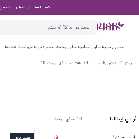
خصم 40% على العطور + خصم إضافي بقيمة 50 درهم إماراتي على طلبك الأول! رمز الخصم الخاص بك: first50aed
عطور رجالية
عطور نسائية
عطور بحجم صغير
مدونة
عروضات مذهلة
ریاح
/
أو دي إيطاليا | Eau D Italie
/
نتائج البحث: 10
أو دي إيطاليا
10
نتائج البحث
فلاتر مختارة
إخفاء الفلاتر
خصم خاص