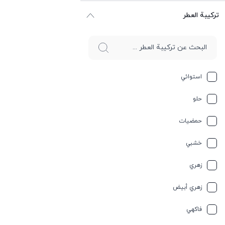
ترکیبة العطر
استوائي
حلو
حمضيات
خشبي
زهري
زهري أبيض
فاكهي