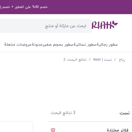
خصم 40% على العطور + خصم إضافي بقيمة 50 درهم إماراتي على طلبك الأول! رمز الخصم الخاص بك: first50aed
عطور رجالية
عطور نسائية
عطور بحجم صغير
مدونة
عروضات مذهلة
ریاح
/
نست | Nest
/
نتائج البحث: 3
نست
3
نتائج البحث
فلاتر مختارة
إخفاء الفلاتر