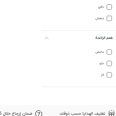
دافئ
منعش
طعم الرائحة
حامض
حلو
مُرّ
تغليف الهدايا حسب ذوقك
ضمان إرجاع خلال 15 أيام