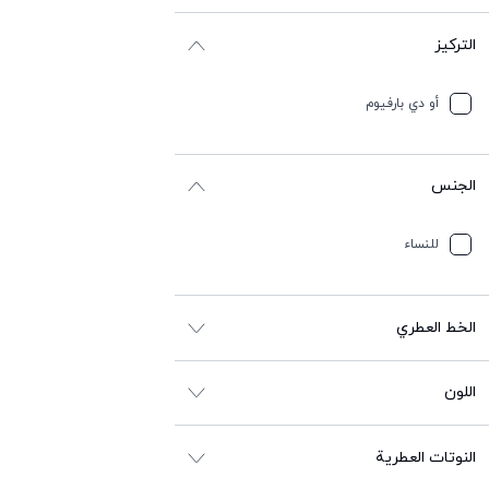
التركيز
أو دي بارفيوم
الجنس
للنساء
الخط العطري
اللون
النوتات العطرية