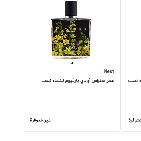
Nest
اء نست
عطر ستراس أو دي بارفيوم للنساء نست
متوفرة
غير متوفرة