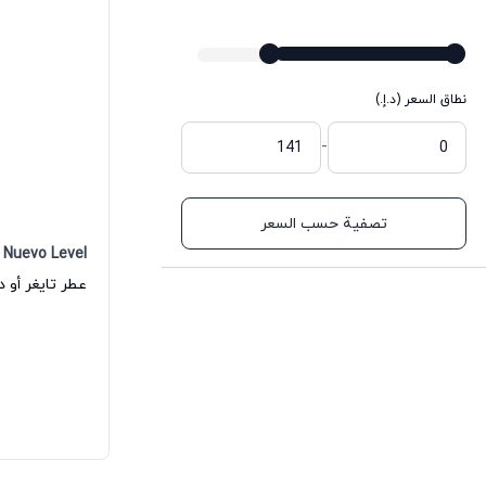
نطاق السعر (د.إ.)
-
تصفية حسب السعر
Nuevo Level
عطر تايغر أو د