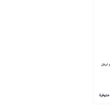
و ليفل
متوفرة