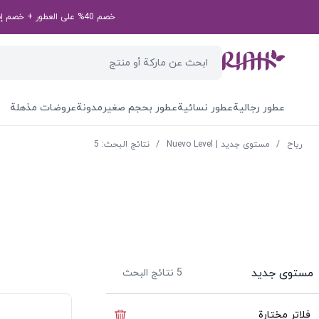
خصم 40% على العطور + خصم إضافي بقيمة 50 درهم إماراتي على طلبك الأول! رمز الخصم الخاص بك: first50aed
عطور رجالية
عطور نسائية
عطور بحجم صغير
مدونة
عروضات مذهلة
ریاح
/
مستوى جديد | Nuevo Level
/
نتائج البحث: 5
مستوى جديد
5
نتائج البحث
فلاتر مختارة
إخفاء الفلاتر