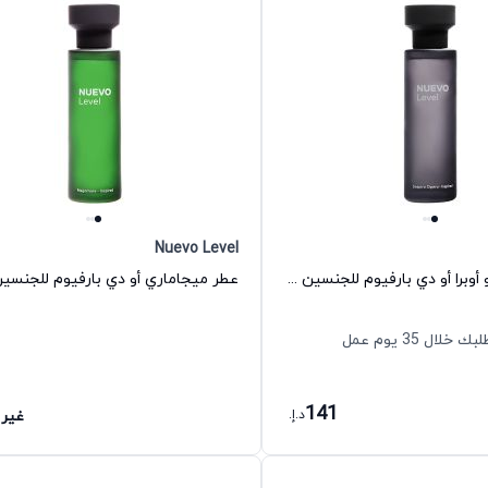
Nuevo Level
عطر سوسبيرو أوبرا أو دي بارفيوم للجنسين نويفو ليفل
ل 35 يوم عمل
141
د.إ.
غير 