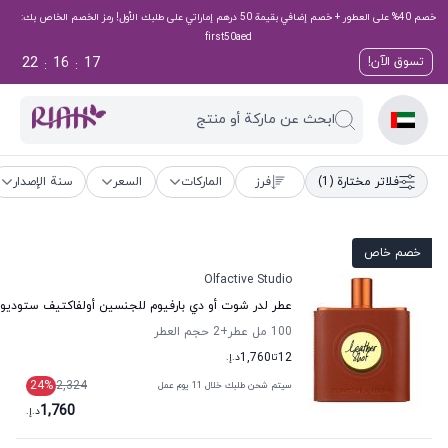
خصم 40% على العطور + خصم إضافي بقيمة 50 درهم إماراتي على طلبك الأول! رمز الخصم الخاص بك:
first50aed
22
16
17
تسوق الآن!
:
:
ابحث عن ماركة أو منتج
فلاتر مختارة
(1)
فرز
الماركات
السعر
سنة الإصدار
خصم خاص
Olfactive Studio
عطر لدر شوت أو دي بارفيوم للجنسين أولفاكتيف ستوديو
100 مل عطر
+2
حجم العطر
12
تا
1,760
د.إ.
24
%
2,324
سيتم شحن طلبك خلال 11 يوم عمل
1,760
د.إ.