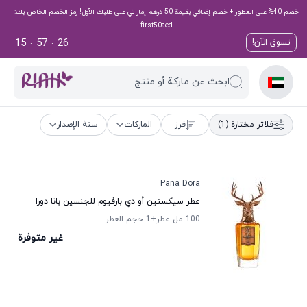
خصم 40% على العطور + خصم إضافي بقيمة 50 درهم إماراتي على طلبك الأول! رمز الخصم الخاص بك:
first50aed
15
57
26
تسوق الآن!
:
:
ابحث عن ماركة أو منتج
فلاتر مختارة
(1)
فرز
الماركات
سنة الإصدار
Pana Dora
عطر سيكستين أو دي بارفيوم للجنسين بانا دورا
100 مل عطر
+1
حجم العطر
غير متوفرة