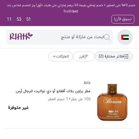
خصم 40% على العطور + خصم إضافي بقيمة 50 درهم إماراتي على طلبك الأول! رمز الخصم الخاص بك:
first50aed
11
53
50
تسوق الآن!
:
:
ابحث عن ماركة أو منتج
فلاتر مختارة
(2)
فرز
الماركات
Aris
عطر براون بلاك أفغانو أو دي تواليت للرجال أرس
100 مل عطر
+1
حجم العطر
غير متوفرة