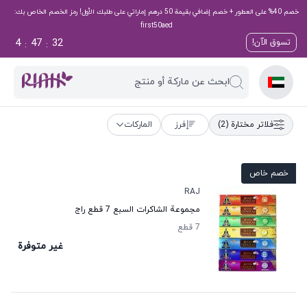
خصم 40% على العطور + خصم إضافي بقيمة 50 درهم إماراتي على طلبك الأول! رمز الخصم الخاص بك:
first50aed
4
47
32
تسوق الآن!
:
:
ابحث عن ماركة أو منتج
فلاتر مختارة
(2)
فرز
الماركات
خصم خاص
RAJ
مجموعة الشاكرات السبع 7 قطع راج
7 قطع
غير متوفرة