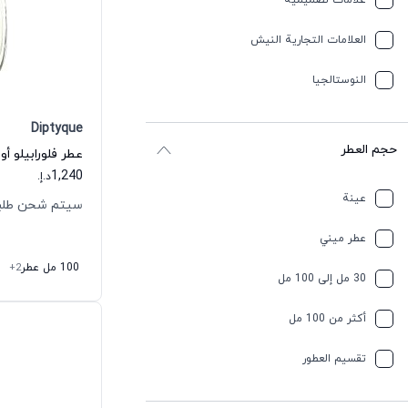
علامات تصميمية
العلامات التجارية النيش
النوستالجيا
Diptyque
حجم العطر
عطر فلورابيلو أ
1,240
د.إ.
عينة
سيتم شحن طلبك خلال 
عطر ميني
100 مل عطر
+2
30 مل إلى 100 مل
أكثر من 100 مل
تقسیم العطور