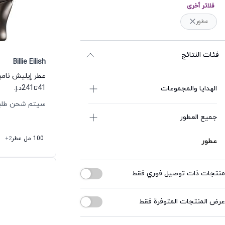
فلاتر أخرى
عطور
فئات النتائج
Billie Eilish
241
41
الهدايا والمجموعات
تا
د.إ.
سيتم شحن طلبك خلال
جميع العطور
100 مل عطر
+2
عطور
منتجات ذات توصيل فوري فقط
عرض المنتجات المتوفرة فقط