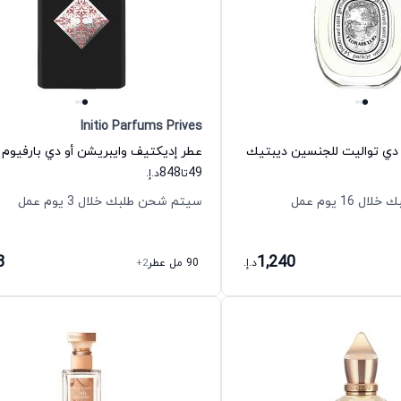
Initio Parfums Prives
و دي تواليت للجنسين ديبتيك
848
49
تا
د.إ.
16 يوم عمل
سيتم شحن طلبك خلال 3 يوم عمل
8
1,240
د.إ.
90 مل عطر
+2