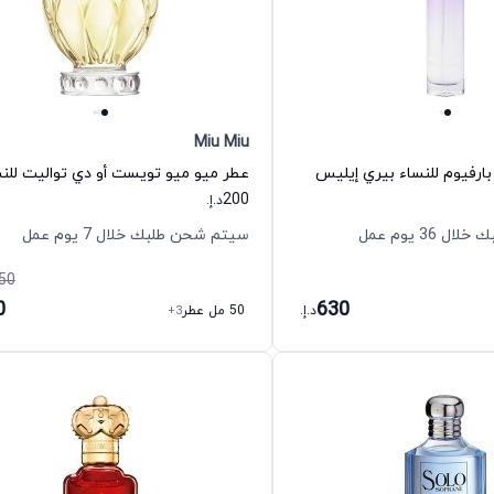
Miu Miu
بارفيوم للنساء بيري إيليس
200
د.إ.
36 يوم عمل
سيتم شحن طلبك خلال 7 يوم عمل
50
0
630
د.إ.
50 مل عطر
+3