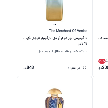
The Merchant Of Venice
عطر ميو ميو تويست أو دي تواليت للنساء ميو ميو
لا فينيس بور هوم أو دي بارفيوم للرجال ذي ميرشنت أوف فينيس
848
د.إ.
سيتم شحن طلبك خلال 3 يوم عمل
2
20
%
848
20
د.إ.
100 مل عطر
+1
د.إ.