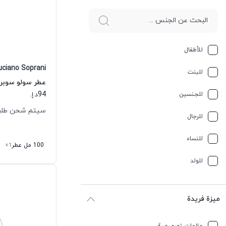
للأطفال
uciano Soprani
للبنت
94
للجنسين
د.إ.
سيتم شحن طلبك خلال
للرجال
للنساء
100 مل عطر
+1
للولد
ميزة فريدة