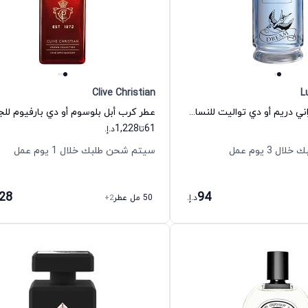
Clive Christian
L
عطر سولو سوبراني دريم أو دي تواليت للنساء لوتشيانو سوبراني
1,228
61
تا
د.إ.
 3 يوم عمل
سيتم شحن طلبك خلال 1 يوم عمل
228
94
د.إ.
50 مل عطر
+2