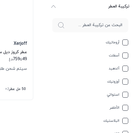
ترکیبة العطر
أروماتيك
Xerjoff
أسفلت
759
49
تا
د.إ.
سيتم شحن طلبك خلال
ألدهيد
أوزونيك
50 مل عطر
+2
استوائي
الأخضر
البلاستيك