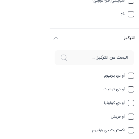
سبایسي(حار- توابلي)
جوز الهند
مُرّ
حار وسبايسي
التركيز
حامِض
حلو
حليب
أو دي بارفيوم
حمضيات
أو دي تواليت
حيواني
أو دي كولونيا
خشبي
أو فريش
خشبي
اكستريت دي بارفيوم
خفیف وسبايسي