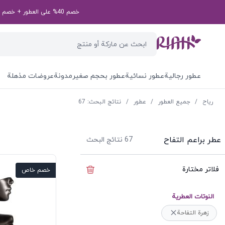
خصم 40% على العطور + خصم إضافي بقيمة 50 درهم إماراتي على طلبك الأول! رمز الخصم الخاص بك: first50aed
عطور رجالية
عطور نسائية
عطور بحجم صغير
مدونة
عروضات مذهلة
ریاح
/
جميع العطور
/
عطور
/
نتائج البحث: 67
عطر براعم التفاح
67
نتائج البحث
فلاتر مختارة
إخفاء الفلاتر
خصم خاص
النوتات العطرية
زهرة التفاحة