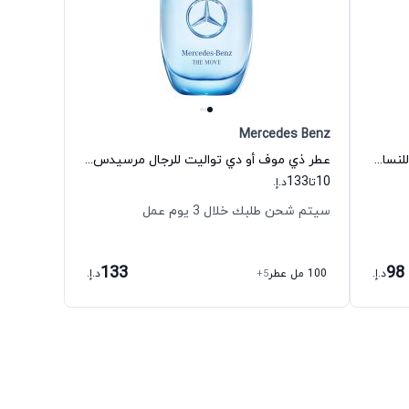
Mercedes Benz
عطر فيفت أفنيو ستايل أو دي بارفيوم للنساء اليزابيث اردن
عطر ذي موف أو دي تواليت للرجال مرسيدس بنز
133
10
تا
د.إ.
سيتم شحن طلبك خلال 3 يوم عمل
133
98
د.إ.
100 مل عطر
+5
د.إ.