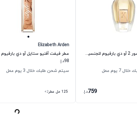
Elizabeth Arden
عطر كروز ديل سور 2 أو دي بارفيوم للجنسين زيرجوف
98
د.إ.
 7 يوم عمل
سيتم شحن طلبك خلال 3 يوم عمل
759
د.إ.
125 مل عطر
+2