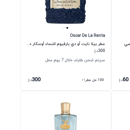
Oscar De La Renta
صي
عطر بيلا نايت أو دي بارفيوم للنساء أوسكار دي لا رنتا
300
د.إ.
سيتم شحن طلبك خلال 7 يوم عمل
300
60
د.إ.
100 مل عطر
+1
د.إ.