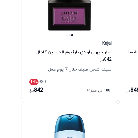
Kajal
عطر إديكتيف وايبريشن أو دي بارفيوم للنساء انيشيو
عطر جيهان أو دي بارفيوم للجنسين كاجال
842
د.إ.
سيتم شحن طلبك خلال 7 يوم عمل
980
14
%
842
84
د.إ.
100 مل عطر
+1
د.إ.