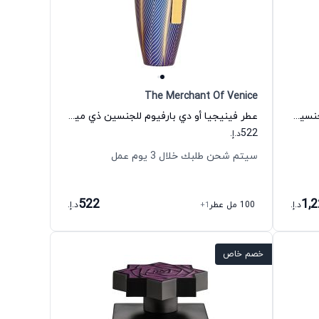
The Merchant Of Venice
عطر كرب أبل بلوسوم أو دي بارفيوم للجنسين كلايف كريستيان
عطر فينيجيا أو دي بارفيوم للجنسين ذي ميرشنت أوف فينيس
522
د.إ.
سيتم شحن طلبك خلال 3 يوم عمل
522
1,
د.إ.
100 مل عطر
+1
د.إ.
خصم خاص