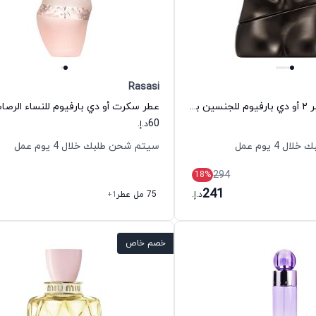
Rasasi
عطر إيليش نامبر ٢ أو دي بارفيوم للجنسين بيلي ايليش
عطر سكرت أو دي بارفيوم للنساء الرصا
60
د.إ.
 4 يوم عمل
سيتم شحن طلبك خلال 4 يوم عمل
294
18
%
241
د.إ.
75 مل عطر
+1
خصم خاص