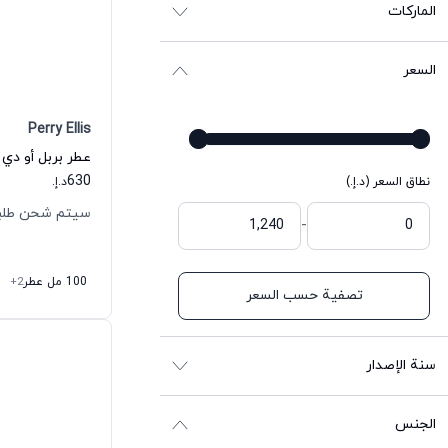
الماركات
السعر
Perry Ellis
عطر بربل أو دي 
630
نطاق السعر (د.إ.)
د.إ.
سيتم شحن طلبك خلال 
-
100 مل عطر
+2
تصفية حسب السعر
سنة الإصدار
الجنس