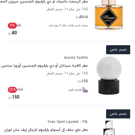
عطر كيسمت ماجيك أو دي بارفيوم للجنسين ميزون الحمر
100 مل عطر
+1
حجم العطر
6
تا
80
د.إ.
9
%
88
سيتم شحن طلبك خلال 4 يوم عمل
80
د.إ.
خصم خاص
Aurora Scents
عطر كافيه سيتادل أو دي بارفيوم للجنسين أورورا سنتس
100 مل عطر
+1
حجم العطر
150
د.إ.
25
%
200
توصيل فوري
150
د.إ.
خصم خاص
Yves Saint Laurent - YSL
عطر ماي سلف إل أبسولو بارفيوم للرجال إيف سان لوران