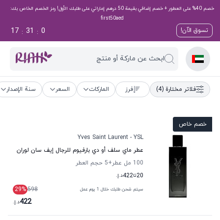
خصم 40% على العطور + خصم إضافي بقيمة 50 درهم إماراتي على طلبك الأول! رمز الخصم الخاص بك:
first50aed
17
30
59
تسوق الآن!
:
:
ابحث عن ماركة أو منتج
فلاتر مختارة
(4)
فرز
الماركات
السعر
سنة الإصدار
خصم خاص
Yves Saint Laurent - YSL
عطر ماي سلف أو دي بارفيوم للرجال إيف سان لوران
100 مل عطر
+5
حجم العطر
20
تا
422
د.إ.
29
%
598
سيتم شحن طلبك خلال 1 يوم عمل
422
د.إ.