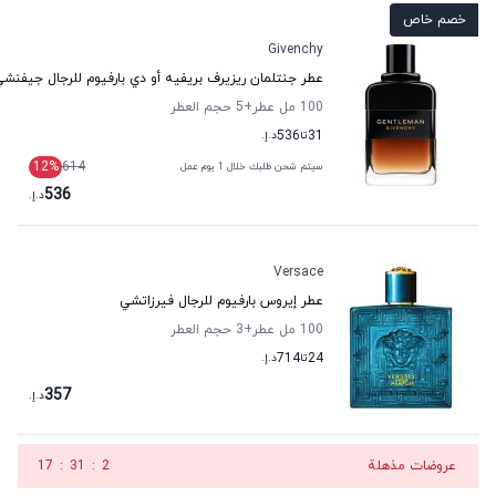
خصم خاص
Givenchy
عطر جنتلمان ريزيرف بريفيه أو دي بارفيوم للرجال جيفنش
100 مل عطر
+5
حجم العطر
31
تا
536
د.إ.
12
%
614
سيتم شحن طلبك خلال 1 يوم عمل
536
د.إ.
Versace
عطر إيروس بارفيوم للرجال فيرزاتشي
100 مل عطر
+3
حجم العطر
24
تا
714
د.إ.
357
د.إ.
عروضات مذهلة
1
:
31
:
17