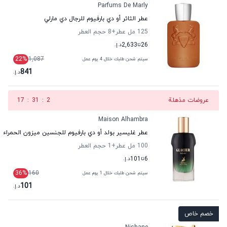
Parfums De Marly
عطر الثائر أو دي بارفيوم للرجال دي مارلي
125 مل عطر
+8
حجم العطر
26
تا
2,633
د.إ.
22
%
1,087
سيتم شحن طلبك خلال 4 يوم عمل
841
د.إ.
عروضات مذهلة
1
:
31
:
17
Maison Alhambra
عطر غليسير بولد أو دي بارفيوم للجنسين ميزون الحمراء
100 مل عطر
+1
حجم العطر
6
تا
101
د.إ.
36
%
160
سيتم شحن طلبك خلال 1 يوم عمل
101
د.إ.
خصم خاص