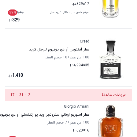
17
تا
329
د.إ.
39
%
548
سيتم شحن طلبك خلال 1 يوم عمل
329
د.إ.
Creed
عطر أفنتوس أو دي بارفيوم للرجال كريد
100 مل عطر
+10
حجم العطر
35
تا
4,994
د.إ.
1,410
د.إ.
عروضات مذهلة
1
:
31
:
17
Giorgio Armani
عطر امبوريو ارماني سترونجر ويذ يو إنتنسلي أو دي بارفيوم
100 مل عطر
+7
حجم العطر
16
تا
520
د.إ.