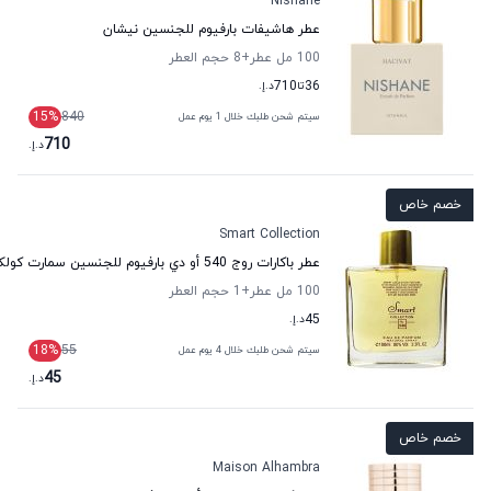
Nishane
عطر هاشيفات بارفيوم للجنسين نيشان
100 مل عطر
+8
حجم العطر
36
تا
710
د.إ.
15
%
840
سيتم شحن طلبك خلال 1 يوم عمل
710
د.إ.
خصم خاص
Smart Collection
عطر باكارات روج 540 أو دي بارفيوم للجنسين سمارت كولكشن
100 مل عطر
+1
حجم العطر
45
د.إ.
18
%
55
سيتم شحن طلبك خلال 4 يوم عمل
45
د.إ.
خصم خاص
Maison Alhambra