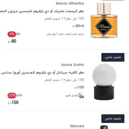
Maison Alhambra
عطر كيسمت ماجيك أو دي بارفيوم للجنسين ميزون الحمر
100 مل عطر
+1
حجم العطر
6
تا
80
د.إ.
9
%
88
سيتم شحن طلبك خلال 3 يوم عمل
80
د.إ.
خصم خاص
Aurora Scents
عطر كافيه سيتادل أو دي بارفيوم للجنسين أورورا سنتس
100 مل عطر
+1
حجم العطر
150
د.إ.
25
%
200
توصيل فوري
150
د.إ.
خصم خاص
Mancera