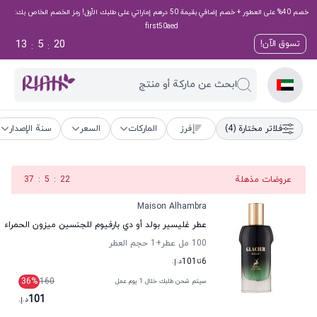
خصم 40% على العطور + خصم إضافي بقيمة 50 درهم إماراتي على طلبك الأول! رمز الخصم الخاص بك:
first50aed
13
5
19
تسوق الآن!
:
:
ابحث عن ماركة أو منتج
فلاتر مختارة
(4)
فرز
الماركات
السعر
سنة الإصدار
عروضات مذهلة
21
:
5
:
37
Maison Alhambra
عطر غليسير بولد أو دي بارفيوم للجنسين ميزون الحمراء
100 مل عطر
+1
حجم العطر
6
تا
101
د.إ.
36
%
160
سيتم شحن طلبك خلال 1 يوم عمل
101
د.إ.