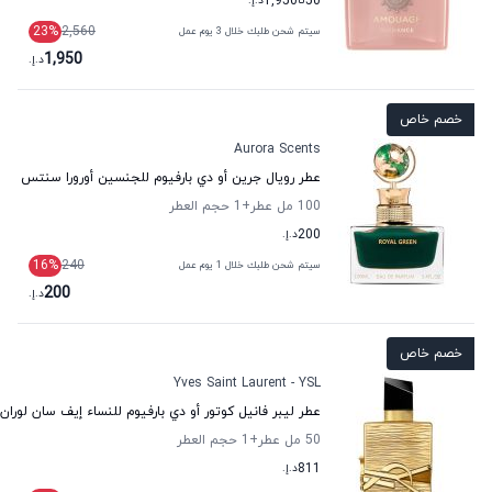
50
تا
1,950
د.إ.
23
%
2,560
سيتم شحن طلبك خلال 3 يوم عمل
1,950
د.إ.
خصم خاص
Aurora Scents
عطر رويال جرين أو دي بارفيوم للجنسين أورورا سنتس
100 مل عطر
+1
حجم العطر
200
د.إ.
16
%
240
سيتم شحن طلبك خلال 1 يوم عمل
200
د.إ.
خصم خاص
Yves Saint Laurent - YSL
عطر ليبر فانيل كوتور أو دي بارفيوم للنساء إيف سان لوران
50 مل عطر
+1
حجم العطر
811
د.إ.