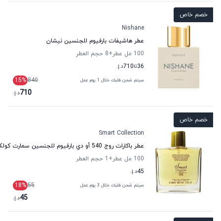
خصم خاص
Nishane
عطر هاشيفات بارفيوم للجنسين نيشان
100 مل عطر
+8
حجم العطر
36
تا
710
د.إ.
15
%
840
سيتم شحن طلبك خلال 1 يوم عمل
710
د.إ.
خصم خاص
Smart Collection
عطر باكارات روج 540 أو دي بارفيوم للجنسين سمارت كولكشن
100 مل عطر
+1
حجم العطر
45
د.إ.
18
%
55
سيتم شحن طلبك خلال 3 يوم عمل
45
د.إ.