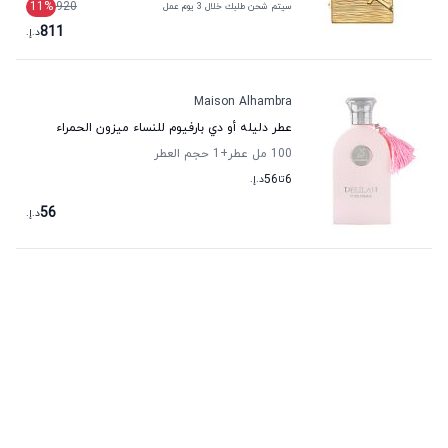
11
%
920
سيتم شحن طلبك خلال 3 يوم عمل
811
د.إ.
Maison Alhambra
عطر دليله أو دي بارفيوم للنساء ميزون الحمراء
100 مل عطر
+1
حجم العطر
6
تا
56
د.إ.
56
د.إ.