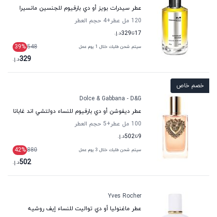
عطر سيدرات بويز أو دي بارفيوم للجنسين مانسيرا
120 مل عطر
+4
حجم العطر
17
تا
329
د.إ.
39
%
548
سيتم شحن طلبك خلال 1 يوم عمل
329
د.إ.
خصم خاص
Dolce & Gabbana - D&G
عطر ديفوشن أو دي بارفيوم للنساء دولتشي اند غابانا
100 مل عطر
+5
حجم العطر
9
تا
502
د.إ.
42
%
880
سيتم شحن طلبك خلال 3 يوم عمل
502
د.إ.
Yves Rocher
عطر ماغنوليا أو دي تواليت للنساء إيف روشيه