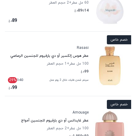
60 مل عطر
+2
حجم العطر
14
تا
89
د.إ.
89
د.إ.
خصم خاص
Rasasi
عطر هوس إلكسير أو دي بارفيوم للجنسين الرصاصي
100 مل عطر
+1
حجم العطر
99
د.إ.
29
%
140
سيتم شحن طلبك خلال 2 يوم عمل
99
د.إ.
خصم خاص
Amouage
عطر غايدانس أو دي بارفيوم للجنسين أمواج
100 مل عطر
+2
حجم العطر