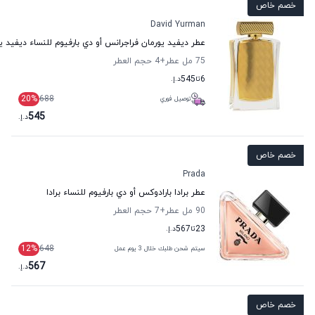
خصم خاص
David Yurman
عطر ديفيد يورمان فراجرانس أو دي بارفيوم للنساء ديفيد ي
75 مل عطر
+4
حجم العطر
6
تا
545
د.إ.
20
%
688
توصيل فوري
545
د.إ.
خصم خاص
Prada
عطر برادا بارادوكس أو دي بارفيوم للنساء برادا
90 مل عطر
+7
حجم العطر
23
تا
567
د.إ.
12
%
648
سيتم شحن طلبك خلال 3 يوم عمل
567
د.إ.
خصم خاص