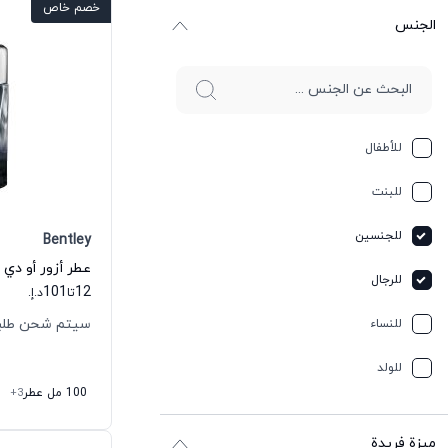
خصم خاص
الجنس
للأطفال
للبنت
للجنسين
Bentley
عطر أزور أو دي 
للرجال
101
12
تا
د.إ.
سيتم شحن طلبك خلال
للنساء
للولد
100 مل عطر
+3
ميزة فريدة