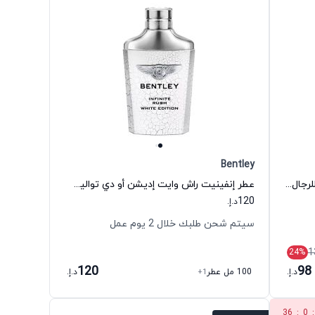
Bentley
عطر مومنتوم اونليميتد أو دي تواليت للرجال بنتلي
عطر إنفينيت راش وايت إديشن أو دي تواليت للرجال بنتلي
120
د.إ.
سيتم شحن طلبك خلال 2 يوم عمل
1
24
%
120
98
د.إ.
100 مل عطر
+1
د.إ.
36
:
0
: