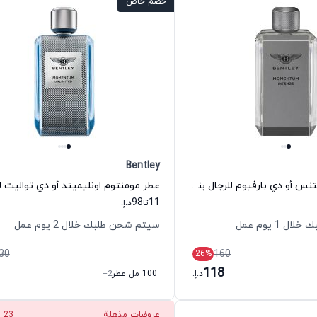
خصم خاص
Bentley
عطر مومنتوم إنتنس أو دي بارفيوم للرجال بنتلي
98
11
تا
د.إ.
 1 يوم عمل
سيتم شحن طلبك خلال 2 يوم عمل
30
160
26
%
118
د.إ.
100 مل عطر
+2
عروضات مذهلة
22