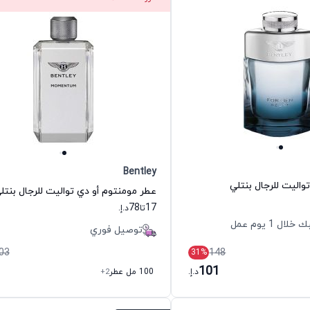
Bentley
تواليت للرجال بنتلي
عطر مومنتوم أو دي تواليت للرجال بنتل
78
17
تا
د.إ.
 1 يوم عمل
توصيل فوري
03
148
31
%
101
د.إ.
100 مل عطر
+2