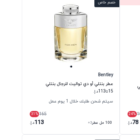
خصم خاص
Bentley
عطر بنتلي أو دي تواليت للرجال بنتلي
ي
113
15
تا
د.إ.
سيتم شحن طلبك خلال 1 يوم عمل
165
1
31
%
24
%
113
78
د.إ.
100 مل عطر
+3
د.إ.