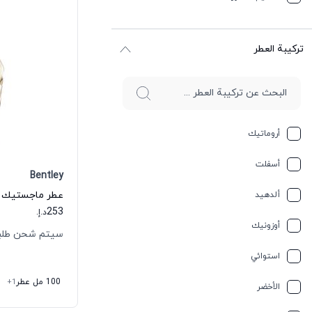
ترکیبة العطر
أروماتيك
أسفلت
Bentley
ألدهيد
253
د.إ.
أوزونيك
سيتم شحن طلبك خلال
استوائي
100 مل عطر
+1
الأخضر