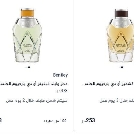
Bentley
عطر ماجستيك كشمير أو دي بارفيوم للجنسين بنتلي
478
د.إ.
 3 يوم عمل
سيتم شحن طلبك خلال 2 يوم عمل
8
253
د.إ.
100 مل عطر
+1