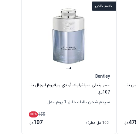
خصم خاص
Bentley
عطر وايلد فيتيفر أو دي بارفيوم للجنسين بنتلي
عطر بنتلي سيلفرليك أو دي بارفيوم للرجال بنتلي
107
د.إ.
سيتم شحن طلبك خلال 1 يوم عمل
155
30
%
107
47
د.إ.
100 مل عطر
+2
د.إ.