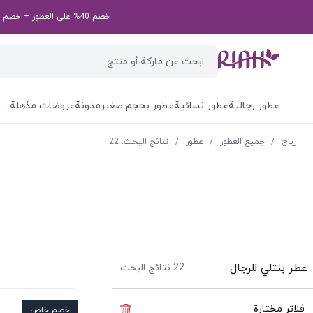
خصم 40% على العطور + خصم إضافي بقيمة 50 درهم إماراتي على طلبك الأول! رمز الخصم الخاص بك: first50aed
عطور رجالية
عطور نسائية
عطور بحجم صغير
مدونة
عروضات مذهلة
ریاح
/
جميع العطور
/
عطور
/
نتائج البحث: 22
عطر بنتلي للرجال
22
نتائج البحث
فلاتر مختارة
إخفاء الفلاتر
خصم خاص