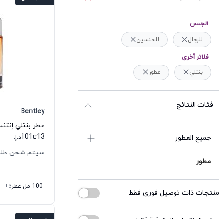
الجنس
للرجال
للجنسين
فلاتر أخرى
بنتلي
عطور
فئات النتائج
Bentley
عطر بنتلي إنتنس
101
13
جميع العطور
تا
د.إ.
سيتم شحن طلبك خلال
عطور
100 مل عطر
+3
منتجات ذات توصيل فوري فقط