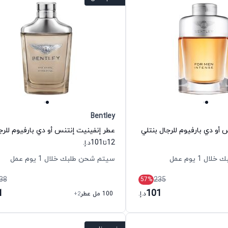
Bentley
 أو دي بارفيوم للرجال بنتلي
101
12
تا
د.إ.
 1 يوم عمل
سيتم شحن طلبك خلال 1 يوم عمل
38
235
57
%
1
101
د.إ.
100 مل عطر
+2