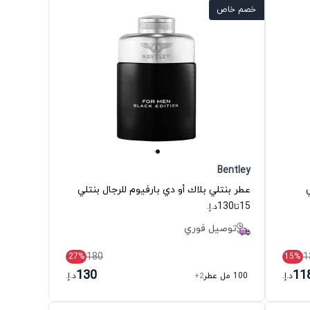
خصم خاص
Bentley
عطر بنتلي بلاك أو دي بارفيوم للرجال بنتلي
130
15
تا
د.إ.
توصيل فوري
180
1
27
%
15
%
130
11
د.إ.
100 مل عطر
+2
د.إ.