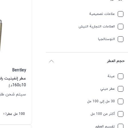
علامات تصميمية
العلامات التجارية النيش
النوستالجيا
حجم العطر
Bentley
عينة
عطر إنفينيت راش
160
10
تا
د.إ.
عطر ميني
سيتم شحن طلبك خلال
30 مل إلى 100 مل
أكثر من 100 مل
100 مل عطر
+3
تقسیم العطور