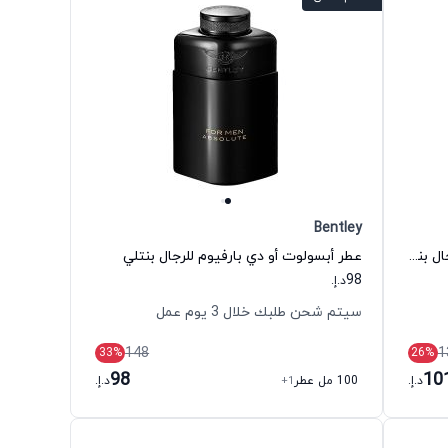
Bentley
عطر إنفينيت إنتنس أو دي بارفيوم للرجال بنتلي
عطر أبسولوت أو دي بارفيوم للرجال بنتلي
98
د.إ.
سيتم شحن طلبك خلال 3 يوم عمل
148
1
33
%
26
%
98
10
د.إ.
100 مل عطر
+1
د.إ.