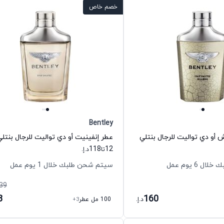
خصم خاص
Bentley
 أو دي تواليت للرجال بنتلي
عطر إنفينيت أو دي تواليت للرجال بنتلي
118
12
تا
د.إ.
 6 يوم عمل
سيتم شحن طلبك خلال 1 يوم عمل
39
8
160
د.إ.
100 مل عطر
+3