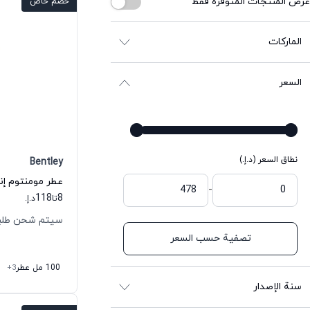
عرض المنتجات المتوفرة فقط
خصم خاص
الماركات
السعر
نطاق السعر (د.إ.)
Bentley
-
118
8
تا
د.إ.
سيتم شحن طلبك خلال
تصفية حسب السعر
100 مل عطر
+3
سنة الإصدار