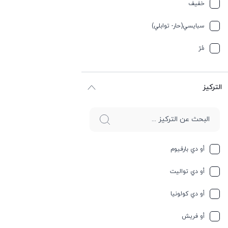
تيربيني
خفیف
جلد
سبایسي(حار- توابلي)
جوز الهند
مُرّ
حار وسبايسي
التركيز
حامِض
حلو
حليب
أو دي بارفيوم
حمضيات
أو دي تواليت
حيواني
أو دي كولونيا
خشبي
أو فريش
خشبي