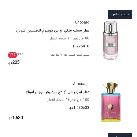
خصم خاص
Chopard
عطر مسك ملكي أو دي بارفيوم للجنسين شوبارد
80 مل عطر
+1
حجم العطر
10
تا
225
د.إ.
17
%
272
سيتم شحن طلبك خلال 4 يوم عمل
225
د.إ.
Amouage
عطر اميتيشن أو دي بارفيوم للرجال أمواج
100 مل عطر
+4
حجم العطر
33
تا
1,630
د.إ.
1,630
د.إ.