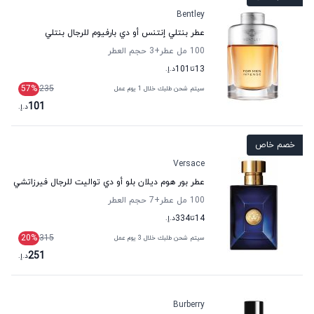
Bentley
عطر بنتلي إنتنس أو دي بارفيوم للرجال بنتلي
100 مل عطر
+3
حجم العطر
13
تا
101
د.إ.
57
%
235
سيتم شحن طلبك خلال 1 يوم عمل
101
د.إ.
خصم خاص
Versace
عطر بور هوم ديلان بلو أو دي تواليت للرجال فيرزاتشي
100 مل عطر
+7
حجم العطر
14
تا
334
د.إ.
20
%
315
سيتم شحن طلبك خلال 3 يوم عمل
251
د.إ.
Burberry