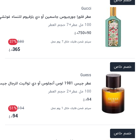
خصم خاص
Gucci
عطر فلورا جورجيوس جاسمين أو دي بارفيوم للنساء غوتشي
100 مل عطر
+7
حجم العطر
90
تا
750
د.إ.
37
%
580
سيتم شحن طلبك خلال 7 يوم عمل
365
د.إ.
خصم خاص
Guess
عطر جيس 1981 لوس أنجلوس أو دي تواليت للرجال جيس
100 مل عطر
+2
حجم العطر
94
د.إ.
51
%
194
سيتم شحن طلبك خلال 1 يوم عمل
94
د.إ.
خصم خاص