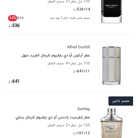
100 مل عطر
+5
حجم العطر
14
تا
536
د.إ.
34
%
815
سيتم شحن طلبك خلال 3 يوم عمل
536
د.إ.
Alfred Dunhill
عطر أيكون أو دي بارفيوم للرجال الفريد دنهل
100 مل عطر
+4
حجم العطر
11
تا
641
د.إ.
641
د.إ.
خصم خاص
Bentley
عطر إنفينيت إنتنس أو دي بارفيوم للرجال بنتلي
100 مل عطر
+2
حجم العطر
12
تا
101
د.إ.