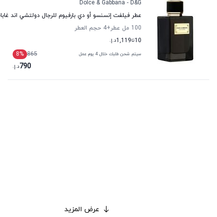
Dolce & Gabbana - D&G
عطر فيلفت إنسنسو أو دي بارفيوم للرجال دولتشي اند غابان
100 مل عطر
+4
حجم العطر
10
تا
1,119
د.إ.
8
%
865
سيتم شحن طلبك خلال 4 يوم عمل
790
د.إ.
عرض المزيد