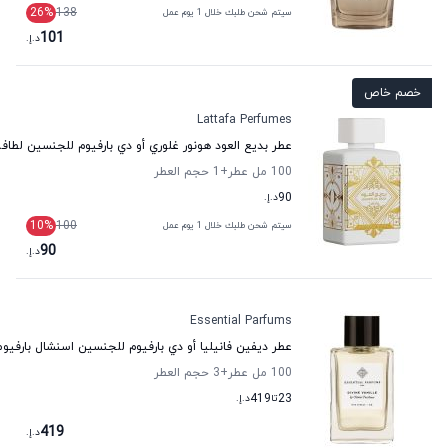
26
%
138
سيتم شحن طلبك خلال 1 يوم عمل
101
د.إ.
خصم خاص
Lattafa Perfumes
عطر بديع العود هونور غلوري أو دي بارفيوم للجنسين لطاف
100 مل عطر
+1
حجم العطر
90
د.إ.
10
%
100
سيتم شحن طلبك خلال 1 يوم عمل
90
د.إ.
Essential Parfums
عطر ديفين فانيليا أو دي بارفيوم للجنسين اسنشال بارفيوم
100 مل عطر
+3
حجم العطر
23
تا
419
د.إ.
419
د.إ.