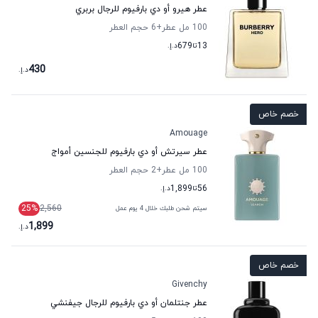
عطر هيرو أو دي بارفيوم للرجال بربري
100 مل عطر
+6
حجم العطر
13
تا
679
د.إ.
430
د.إ.
خصم خاص
Amouage
عطر سيرتش أو دي بارفيوم للجنسين أمواج
100 مل عطر
+2
حجم العطر
56
تا
1,899
د.إ.
25
%
2,560
سيتم شحن طلبك خلال 4 يوم عمل
1,899
د.إ.
خصم خاص
Givenchy
عطر جنتلمان أو دي بارفيوم للرجال جيفنشي