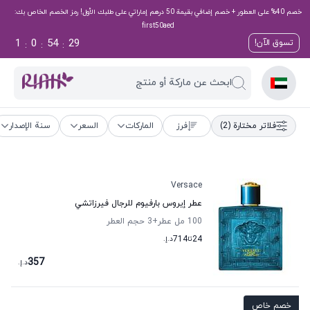
خصم 40% على العطور + خصم إضافي بقيمة 50 درهم إماراتي على طلبك الأول! رمز الخصم الخاص بك:
first50aed
1
0
54
28
تسوق الآن!
:
:
:
ابحث عن ماركة أو منتج
فلاتر مختارة
(2)
فرز
الماركات
السعر
سنة الإصدار
Versace
عطر إيروس بارفيوم للرجال فيرزاتشي
100 مل عطر
+3
حجم العطر
24
تا
714
د.إ.
357
د.إ.
خصم خاص