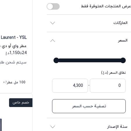
عرض المنتجات المتوفرة فقط
الماركات
 Laurent - YSL
السعر
عطر واي أو دي ب
1,150
24
تا
د.إ.
سيتم شحن طلبك خلال
نطاق السعر (د.إ.)
100 مل عطر
+7
-
خصم خاص
تصفية حسب السعر
سنة الإصدار