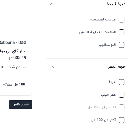
ميزة فريدة
علامات تصميمية
العلامات التجارية النيش
Gabbana - D&G
النوستالجيا
630
19
تا
د.إ.
حجم العطر
سيتم شحن طلبك خلال
عينة
100 مل عطر
+7
عطر ميني
خصم خاص
30 مل إلى 100 مل
أكثر من 100 مل