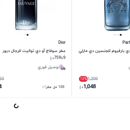
Dior
Par
ي بارفيوم للجنسين دي مارلي
عطر سوفاج أو دي تواليت للرجال ديور
759
9
تا
د.إ.
توصيل فوري
50
1,200
12
%
4
1,048
د.إ.
100 مل عطر
+7