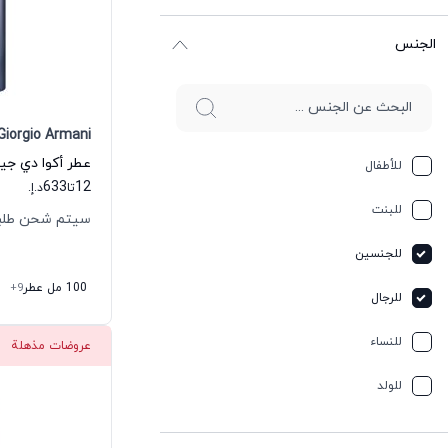
الجنس
Giorgio Armani
للأطفال
633
12
تا
د.إ.
للبنت
سيتم شحن طلبك خلال
للجنسين
100 مل عطر
+9
للرجال
للنساء
عروضات مذهلة
للولد