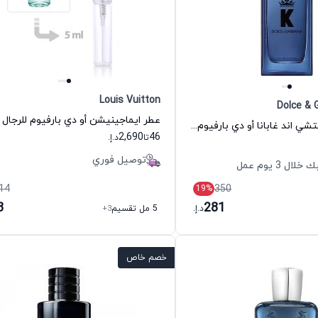
Louis Vuitton
Dolce & 
عطر كاي بي دولتشي اند غابانا أو دي بارفيوم للرجال دولتشي اند غابانا
2,690
46
تا
د.إ.
توصيل فوري
 3 يوم عمل
14
350
19
%
3
281
د.إ.
5 مل تقسيم
+3
خصم خاص