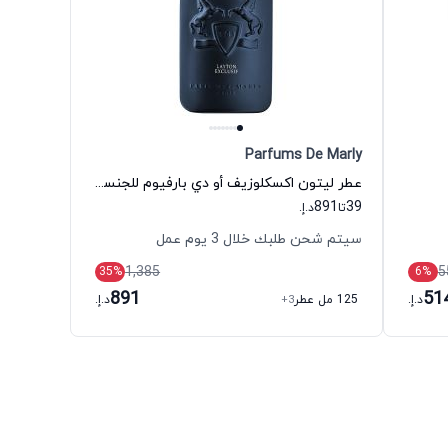
Parfums De Marly
عطر ليتون اكسكلوزيف أو دي بارفيوم للجنسين دي مارلي
891
39
تا
د.إ.
سيتم شحن طلبك خلال 3 يوم عمل
1,385
5
35
%
6
%
891
51
د.إ.
125 مل عطر
+3
د.إ.