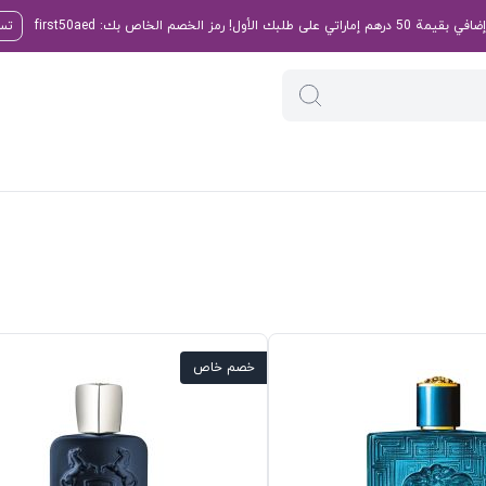
تسو
خصم خاص