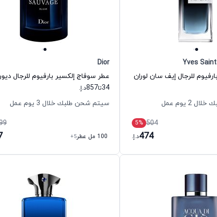
Dior
Yves Saint
ارفيوم للرجال إيف سان لوران
عطر سوفاج إلكسير بارفيوم للرجال ديور
857
34
تا
د.إ.
 2 يوم عمل
سيتم شحن طلبك خلال 3 يوم عمل
99
504
5
%
7
474
د.إ.
100 مل عطر
+5