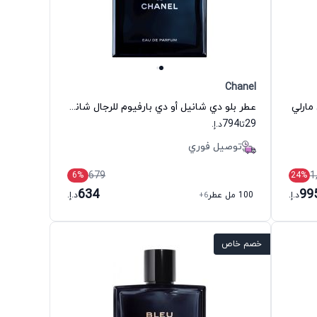
Chanel
مارلي
عطر بلو دي شانيل أو دي بارفيوم للرجال شانيل
794
29
تا
د.إ.
توصيل فوري
679
1
6
%
24
%
634
99
د.إ.
100 مل عطر
+6
د.إ.
خصم خاص