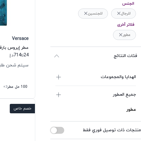
الجنس
للرجال
للجنسين
فلاتر أخرى
عطور
Versace
عطر إيروس بارف
714
24
فئات النتائج
تا
د.إ.
سيتم شحن طلبك خلال
الهدايا والمجموعات
100 مل عطر
+3
جميع العطور
خصم خاص
عطور
منتجات ذات توصيل فوري فقط