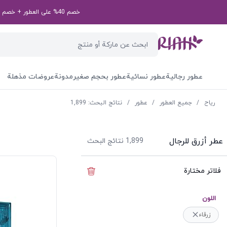
خصم 40% على العطور + خصم إضافي بقيمة 50 درهم إماراتي على طلبك الأول! رمز الخصم الخاص بك: first50aed
عطور رجالية
عطور نسائية
عطور بحجم صغير
مدونة
عروضات مذهلة
ریاح
/
جميع العطور
/
عطور
/
نتائج البحث: 1,899
عطر أزرق للرجال
1,899
نتائج البحث
فلاتر مختارة
إخفاء الفلاتر
اللون
زرقاء