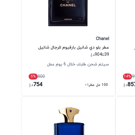
Chanel
عطر بلو دي شانيل بارفيوم للرجال شانيل
904
39
تا
د.إ.
سيتم شحن طلبك خلال 6 يوم عمل
800
9
5
%
14
%
754
85
د.إ.
100 مل عطر
+5
د.إ.