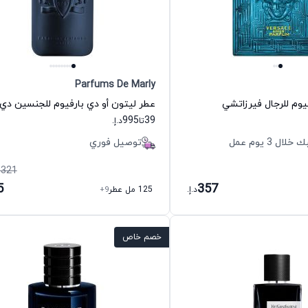
Parfums De Marly
يوم للرجال فيرزاتشي
عطر ليتون أو دي بارفيوم للجنسين دي 
995
39
تا
د.إ.
 3 يوم عمل
توصيل فوري
,321
5
357
د.إ.
125 مل عطر
+9
خصم خاص