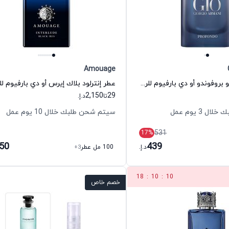
Amouage
عطر أكوا دي جيو بروفوندو أو دي بارفيوم للرجال جورجيو أرماني
2,150
29
تا
د.إ.
 3 يوم عمل
سيتم شحن طلبك خلال 10 يوم عمل
531
17
%
150
439
د.إ.
100 مل عطر
+3
18
:
10
:
9
خصم خاص