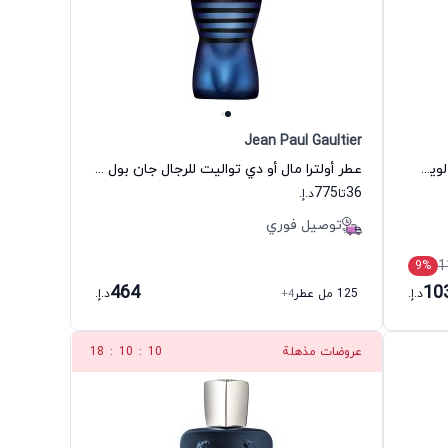
Jean Paul Gaultier
عطر ايماجينيشن أو دي بارفيوم للرجال لويس فيتون
عطر أولترا مال أو دي تواليت للرجال جان بول غوتييه
775
36
تا
د.إ.
توصيل فوري
1
9
%
464
10
د.إ.
125 مل عطر
+4
د.إ.
عروضات مذهلة
9
:
10
:
18