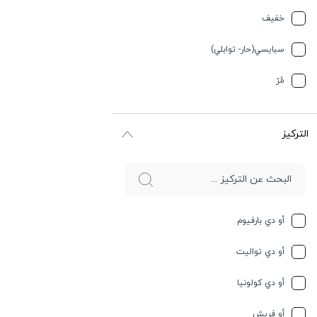
تيربيني
خفیف
جلد
سبایسي(حار- توابلي)
جوز الهند
مُرّ
حار وسبايسي
التركيز
حامِض
حلو
حليب
أو دي بارفيوم
حمضيات
أو دي تواليت
حيواني
أو دي كولونيا
خشبي
أو فريش