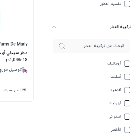
تقسیم العطور
ترکیبة العطر
fums De Marly
عطر سيدلي أو د
1,048
18
تا
د.إ.
أروماتيك
توصيل فوري
أسفلت
ألدهيد
125 مل عطر
+3
أوزونيك
استوائي
الأخضر