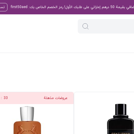
تسو
عروضات مذهلة
32
: