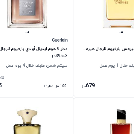
Guerlain
عطر تيري دي هيرمس بارفيوم للرجال هيرمس
عطر لا هوم ايديال أو دي بارفيوم للرجال
395
3
تا
د.إ.
 1 يوم عمل
سيتم شحن طلبك خلال 4 يوم عمل
80
5
679
د.إ.
100 مل عطر
+5