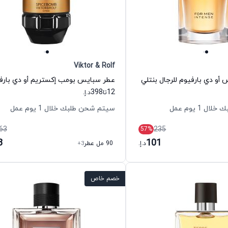
Viktor & Rolf
 أو دي بارفيوم للرجال بنتلي
398
12
تا
د.إ.
 1 يوم عمل
سيتم شحن طلبك خلال 1 يوم عمل
63
235
57
%
8
101
د.إ.
90 مل عطر
+3
خصم خاص