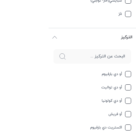
سبایسي(حار- توابلي)
جوز الهند
مُرّ
حار وسبايسي
التركيز
حامِض
حلو
حليب
أو دي بارفيوم
حمضيات
أو دي تواليت
حيواني
أو دي كولونيا
خشبي
أو فريش
خشبي
اكستريت دي بارفيوم
خفیف وسبايسي