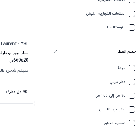
علامات تصميمية
العلامات التجارية النيش
النوستالجيا
 Laurent - YSL
حجم العطر
669
20
تا
د.إ.
عينة
سيتم شحن طلبك خلال
عطر ميني
90 مل عطر
+5
30 مل إلى 100 مل
أكثر من 100 مل
تقسیم العطور