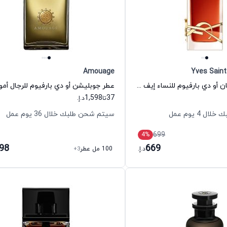
Amouage
Yves Saint
عطر ليبر لو بارفان أو دي بارفيوم للنساء إيف سان لوران
عطر جوبليشن أو دي بارفيوم للرجال أمو
1,598
37
تا
د.إ.
 4 يوم عمل
سيتم شحن طلبك خلال 36 يوم عمل
699
4
%
598
669
د.إ.
100 مل عطر
+3