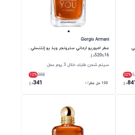
Giorgio Armani
ي
عطر امبوريو ارماني سترونجر ويذ يو إنتنسلي أو دي بارفيوم للرجال جورجيو أرماني
520
16
تا
د.إ.
سيتم شحن طلبك خلال 3 يوم عمل
388
1
12
%
22
%
341
84
د.إ.
100 مل عطر
+7
د.إ.