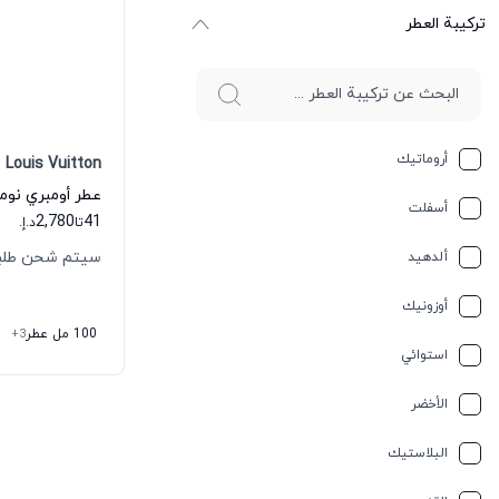
ترکیبة العطر
أروماتيك
Louis Vuitton
أسفلت
2,780
41
تا
د.إ.
سيتم شحن طلبك خلال
ألدهيد
أوزونيك
100 مل عطر
+3
استوائي
الأخضر
البلاستيك