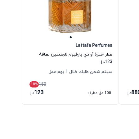
Lattafa Perfumes
عطر خمرة أو دي بارفيوم للجنسين لطافة
123
د.إ.
سيتم شحن طلبك خلال 1 يوم عمل
150
18
%
123
88
د.إ.
100 مل عطر
+1
د.إ.