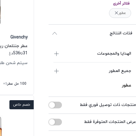
فلاتر أخرى
عطور
فئات النتائج
Givenchy
536
31
الهدايا والمجموعات
تا
د.إ.
سيتم شحن طلبك خلال
جميع العطور
100 مل عطر
+5
عطور
منتجات ذات توصيل فوري فقط
خصم خاص
عرض المنتجات المتوفرة فقط