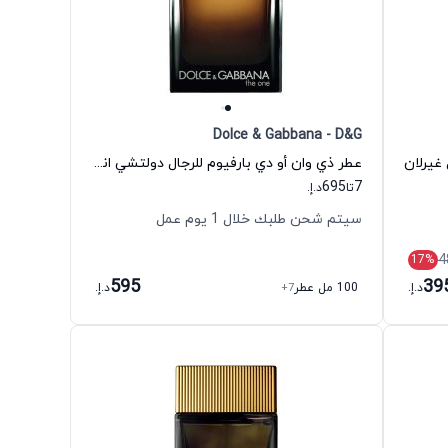
Dolce & Gabbana - D&G
 غيرلان
عطر ذي وان أو دي بارفيوم للرجال دولتشي اند غابانا
695
7
تا
د.إ.
سيتم شحن طلبك خلال 1 يوم عمل
4
17
%
595
39
د.إ.
100 مل عطر
+7
د.إ.