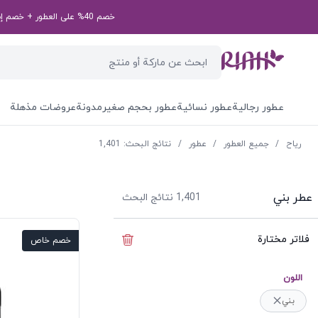
خصم 40% على العطور + خصم إضافي بقيمة 50 درهم إماراتي على طلبك الأول! رمز الخصم الخاص بك: first50aed
عطور رجالية
عطور نسائية
عطور بحجم صغير
مدونة
عروضات مذهلة
ریاح
/
جميع العطور
/
عطور
/
نتائج البحث: 1,401
عطر بني
1,401
نتائج البحث
فلاتر مختارة
إخفاء الفلاتر
خصم خاص
اللون
بني