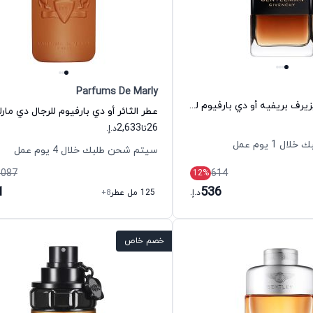
Parfums De Marly
عطر جنتلمان ريزيرف بريفيه أو دي بارفيوم للرجال جيفنشي
عطر الثائر أو دي بارفيوم للرجال دي مارل
2,633
26
تا
د.إ.
 1 يوم عمل
سيتم شحن طلبك خلال 4 يوم عمل
,087
614
12
%
1
536
د.إ.
125 مل عطر
+8
خصم خاص