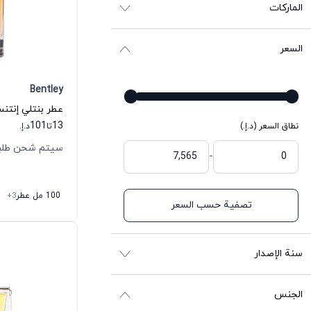
الماركات
السعر
Bentley
عطر بنتلي إنتنس
101
13
نطاق السعر (د.إ.)
تا
د.إ.
سيتم شحن طلبك خلال
-
100 مل عطر
+3
تصفية حسب السعر
سنة الإصدار
الجنس