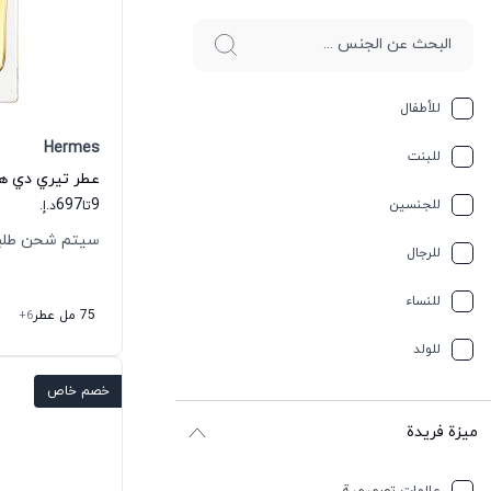
للأطفال
Hermes
للبنت
697
9
للجنسين
تا
د.إ.
سيتم شحن طلبك خلال
للرجال
للنساء
75 مل عطر
+6
للولد
خصم خاص
ميزة فريدة