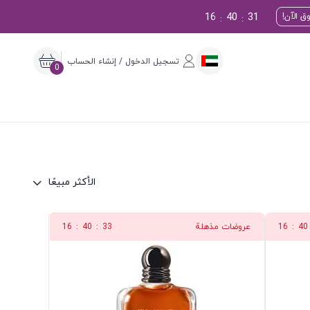
16
40
30
ق الآن!
:
:
تسجيل الدخول / إنشاء الحساب
0
الأكثر مبيعًا
40
:
16
عروضات مذهلة
32
:
40
:
16