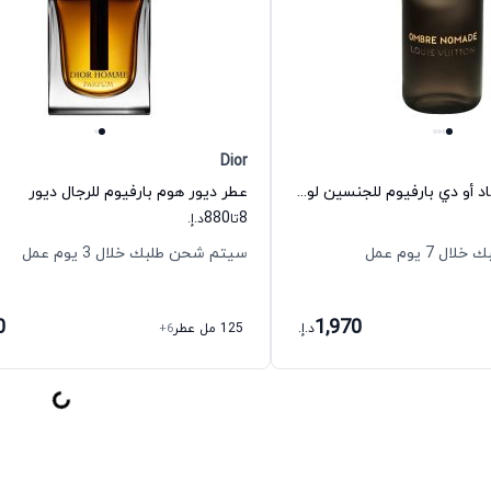
Dior
عطر أومبري نوماد أو دي بارفيوم للجنسين لويس فيتون
عطر ديور هوم بارفيوم للرجال ديور
880
8
تا
د.إ.
 7 يوم عمل
سيتم شحن طلبك خلال 3 يوم عمل
0
1,970
د.إ.
125 مل عطر
+6