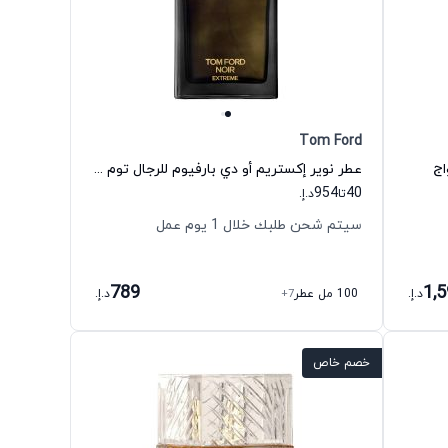
Tom Ford
اج
عطر نوير إكستريم أو دي بارفيوم للرجال توم فورد
954
40
تا
د.إ.
سيتم شحن طلبك خلال 1 يوم عمل
789
1,
د.إ.
100 مل عطر
+7
د.إ.
خصم خاص