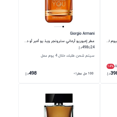
Giorgio Armani
عطر سبايس بومب إكستريم أو دي بارفيوم للرجال فيكتور آند رولف
عطر إمبوريو أرماني سترونجر ويذ يو أمبر أو دي بارفيوم للجنسين جورجيو أرماني
498
24
تا
د.إ.
سيتم شحن طلبك خلال 4 يوم عمل
4
14
%
498
39
د.إ.
100 مل عطر
+5
د.إ.