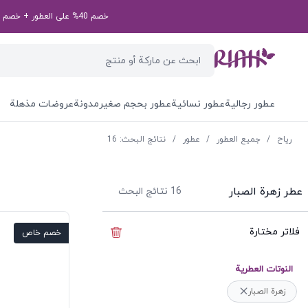
خصم 40% على العطور + خصم إضافي بقيمة 50 درهم إماراتي على طلبك الأول! رمز الخصم الخاص بك: first50aed
عطور رجالية
عطور نسائية
عطور بحجم صغير
مدونة
عروضات مذهلة
ریاح
/
جميع العطور
/
عطور
/
نتائج البحث: 16
عطر زهرة الصبار
16
نتائج البحث
فلاتر مختارة
إخفاء الفلاتر
خصم خاص
النوتات العطرية
زهرة الصبار