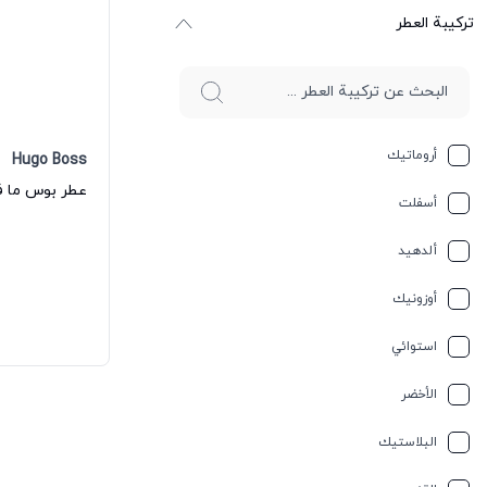
ترکیبة العطر
أروماتيك
Hugo Boss
أسفلت
ألدهيد
أوزونيك
استوائي
الأخضر
البلاستيك