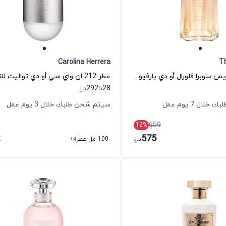
Carolina Herrera
Th
عطر الين جوديس سوبرا فلورال أو دي بارفيوم للنساء تيري موغلر
292
28
تا
د.إ.
ال 7 يوم عمل
سيتم شحن طلبك خلال 3 يوم عمل
659
12
%
2
575
د.إ.
100 مل عطر
+4