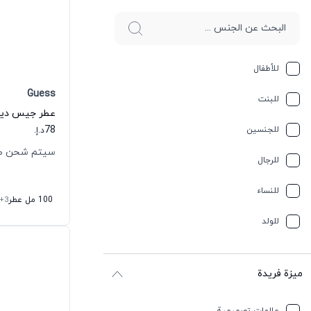
للأطفال
Guess
للبنت
عطر جيس دير 
78
للجنسين
د.إ.
سيتم شحن طلبك خل
للرجال
للنساء
100 مل عطر
+3
للولد
ميزة فريدة