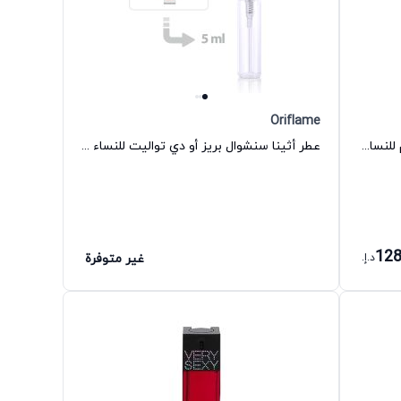
Oriflame
عطر بوس ما في بور فم أو دي بارفيوم للنساء هوغو بوس
عطر أثينا سنشوال بريز أو دي تواليت للنساء أوريفليم
12
د.إ.
غير متوفرة