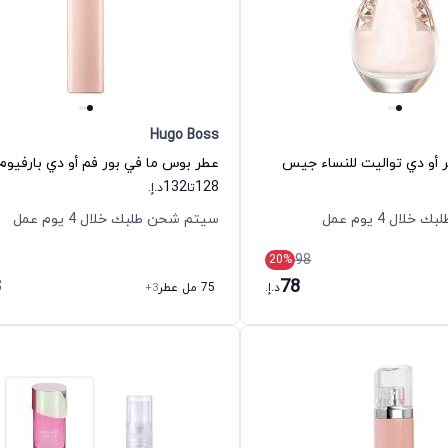
Hugo Boss
أو دي تواليت للنساء جيس
132
128
تا
د.إ.
ال 4 يوم عمل
سيتم شحن طلبك خلال 4 يوم عمل
98
20
%
8
78
د.إ.
75 مل عطر
+3