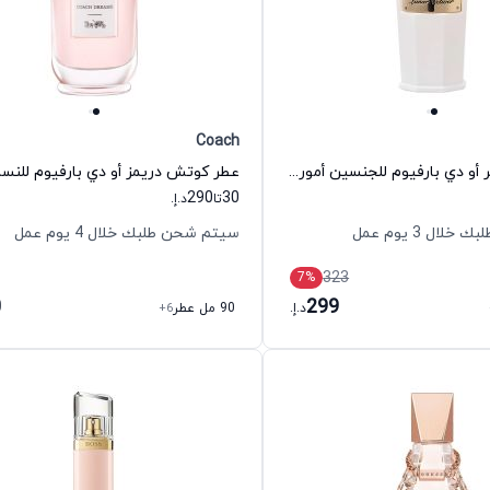
Coach
عطر لونا فتيفر أو دي بارفيوم للجنسين أمورود
290
30
تا
د.إ.
ال 3 يوم عمل
سيتم شحن طلبك خلال 4 يوم عمل
323
7
%
0
299
د.إ.
90 مل عطر
+6