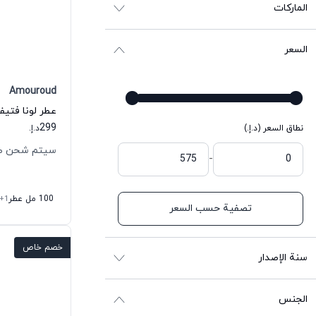
الماركات
السعر
Amouroud
299
نطاق السعر (د.إ.)
د.إ.
سيتم شحن طلبك خل
-
100 مل عطر
+1
تصفية حسب السعر
خصم خاص
سنة الإصدار
الجنس