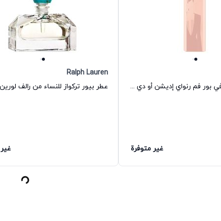
Ralph Lauren
عطر بوس ما في بور فم رنواي إديشن أو دي بارفيوم للنساء هوغو بوس
عطر بيور تركواز للنساء من رالف لورين
غير متوفرة
غير 