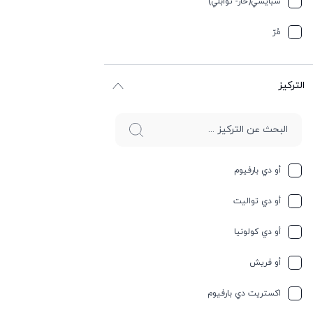
سبایسي(حار- توابلي)
جوز الهند
مُرّ
حار وسبايسي
التركيز
حامِض
حلو
حليب
أو دي بارفيوم
حمضيات
أو دي تواليت
حيواني
أو دي كولونيا
خشبي
أو فريش
خشبي
اكستريت دي بارفيوم
خفیف وسبايسي