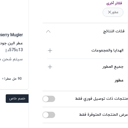
فلاتر أخرى
عطور
فئات النتائج
ierry Mugler
575
13
الهدايا والمجموعات
تا
د.إ.
سيتم شحن طلبك خل
جميع العطور
90 مل عطر
+5
عطور
منتجات ذات توصيل فوري فقط
خصم خاص
عرض المنتجات المتوفرة فقط