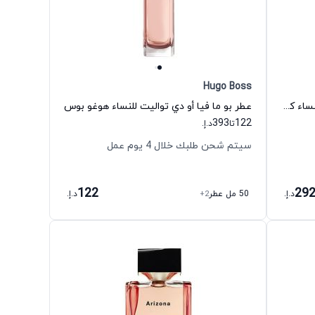
Hugo Boss
عطر 212 ان واي سي أو دي تواليت للنساء كارولينا هيريرا
عطر بو ما فيا أو دي تواليت للنساء هوغو بوس
393
122
تا
د.إ.
سيتم شحن طلبك خلال 4 يوم عمل
122
29
د.إ.
50 مل عطر
+2
د.إ.