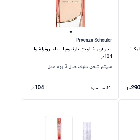
Proenza Schouler
عطر كوتش دريمز أو دي بارفيوم للنساء كوتش
عطر أريزونا أو دي بارفيوم للنساء برونزا شولر
104
د.إ.
سيتم شحن طلبك خلال 3 يوم عمل
104
29
د.إ.
50 مل عطر
+6
د.إ.