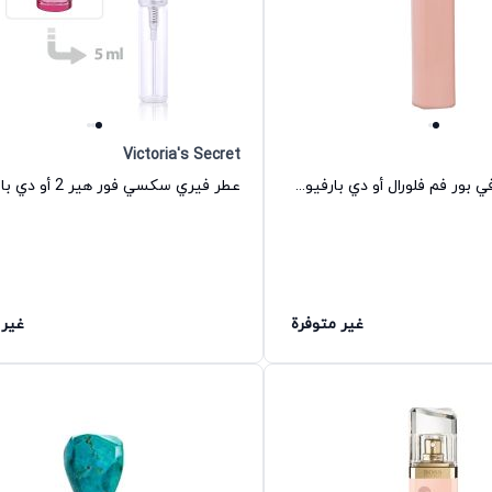
Victoria's Secret
عطر بوس ما في بور فم فلورال أو دي بارفيوم للنساء هوغو بوس
غير متوفرة
غير 