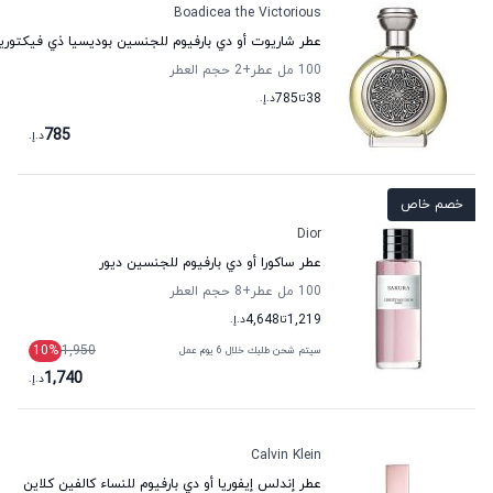
Boadicea the Victorious
عطر شاريوت أو دي بارفيوم للجنسين بوديسيا ذي فيكتور
100 مل عطر
+2
حجم العطر
38
تا
785
د.إ.
785
د.إ.
خصم خاص
Dior
عطر ساكورا أو دي بارفيوم للجنسين ديور
100 مل عطر
+8
حجم العطر
1,219
تا
4,648
د.إ.
10
%
1,950
سيتم شحن طلبك خلال 6 يوم عمل
1,740
د.إ.
Calvin Klein
عطر إندلس إيفوريا أو دي بارفيوم للنساء كالفين كلاين