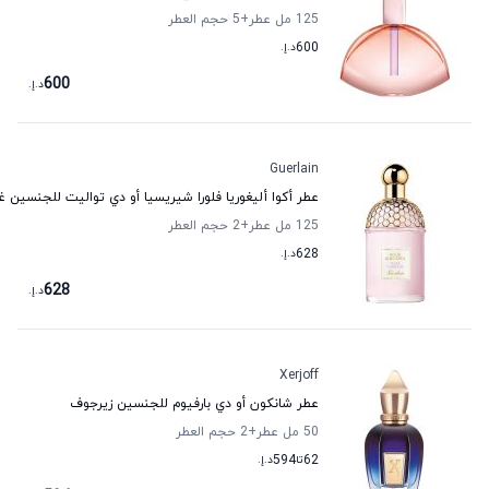
125 مل عطر
+5
حجم العطر
600
د.إ.
600
د.إ.
Guerlain
عطر أكوا أليغوريا فلورا شيريسيا أو دي تواليت للجنسين غ
125 مل عطر
+2
حجم العطر
628
د.إ.
628
د.إ.
Xerjoff
عطر شانكون أو دي بارفيوم للجنسين زيرجوف
50 مل عطر
+2
حجم العطر
62
تا
594
د.إ.