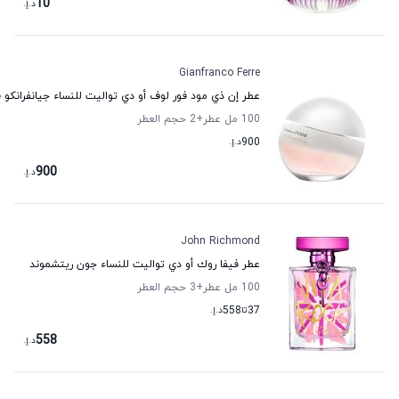
10
د.إ.
Gianfranco Ferre
عطر إن ذي مود فور لوف أو دي تواليت للنساء جيانفرانكو 
100 مل عطر
+2
حجم العطر
900
د.إ.
900
د.إ.
John Richmond
عطر فيفا روك أو دي تواليت للنساء جون ريتشموند
100 مل عطر
+3
حجم العطر
37
تا
558
د.إ.
558
د.إ.