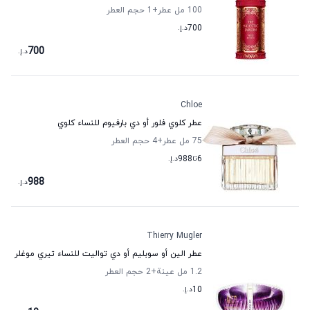
100 مل عطر
+1
حجم العطر
700
د.إ.
700
د.إ.
Chloe
عطر كلوي فلور أو دي بارفيوم للنساء كلوي
75 مل عطر
+4
حجم العطر
6
تا
988
د.إ.
988
د.إ.
Thierry Mugler
عطر الين أو سوبليم أو دي تواليت للنساء تيري موغلر
1.2 مل عينة
+2
حجم العطر
10
د.إ.