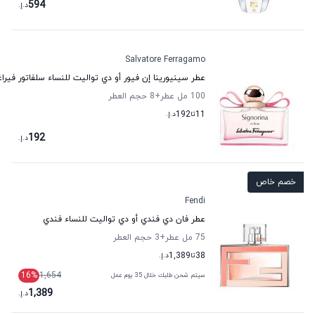
594
د.إ.
Salvatore Ferragamo
عطر سينيورينا إن فيور أو دي تواليت للنساء سلفاتور فيراغ
100 مل عطر
+8
حجم العطر
11
تا
192
د.إ.
192
د.إ.
خصم خاص
Fendi
عطر فان دي فندي أو دي تواليت للنساء فندي
75 مل عطر
+3
حجم العطر
38
تا
1,389
د.إ.
16
%
1,654
سيتم شحن طلبك خلال 35 يوم عمل
1,389
د.إ.