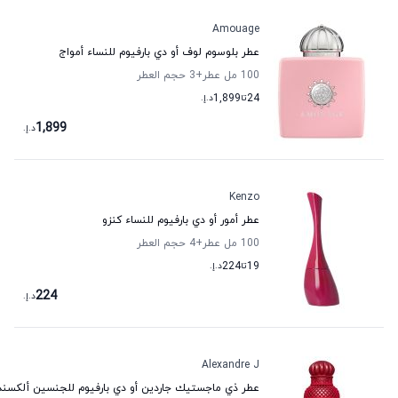
Amouage
عطر بلوسوم لوف أو دي بارفيوم للنساء أمواج
100 مل عطر
+3
حجم العطر
24
تا
1,899
د.إ.
1,899
د.إ.
Kenzo
عطر أمور أو دي بارفيوم للنساء كنزو
100 مل عطر
+4
حجم العطر
19
تا
224
د.إ.
224
د.إ.
Alexandre J
عطر ذي ماجستيك جاردين أو دي بارفيوم للجنسين ألكسند