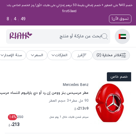
خصم 40% على العطور + خصم إضافي بقيمة 50 درهم إماراتي على طلبك الأول! رمز الخصم الخاص بك:
first50aed
8
4
48
تسوق الآن!
:
:
ابحث عن ماركة أو منتج
فلاتر مختارة
(2)
فرز
الماركات
السعر
سنة الإصدار
خصم خاص
Mercedes Benz
عطر مرسيدس بنز وومن إن رد أو دي بارفيوم للنساء مرسي
90 مل عطر
+3
حجم العطر
9
تا
213
د.إ.
14
%
250
سيتم شحن طلبك خلال 1 يوم عمل
213
د.إ.