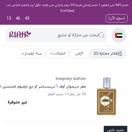
خصم 40% على العطور + خصم إضافي بقيمة 50 درهم إماراتي على طلبك الأول! رمز الخصم الخاص بك:
first50aed
13
46
43
تسوق الآن!
:
:
ابحث عن ماركة أو منتج
فلاتر مختارة
(2)
فرز
الماركات
سنة الإصدار
Imaginary Authors
عطر مـيـمـوارز أوف أ تـريـسـبـاسـر أو دي بارفيوم للجنسين 
50 مل عطر
+1
حجم العطر
غير متوفرة
خصم خاص