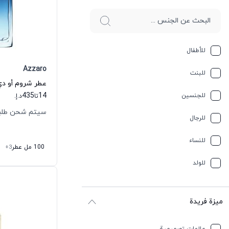
للأطفال
Azzaro
للبنت
عطر شروم أو دي 
435
14
للجنسين
تا
د.إ.
سيتم شحن طلبك خلال 
للرجال
للنساء
100 مل عطر
+3
للولد
ميزة فريدة