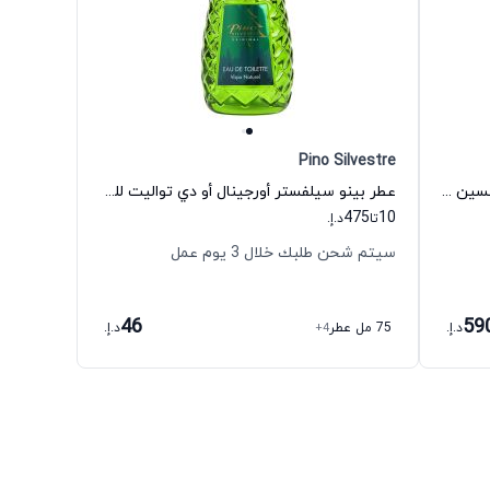
Pino Silvestre
عطر بوا دي هادريان أو دي بارفيوم للجنسين أنيك جوتال
عطر بينو سيلفستر أورجينال أو دي تواليت للرجال بينو سيلفستري
475
10
تا
د.إ.
سيتم شحن طلبك خلال 3 يوم عمل
46
59
د.إ.
75 مل عطر
+4
د.إ.