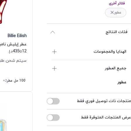
فلاتر أخرى
عطور
فئات النتائج
Billie Eilish
435
12
الهدايا والمجموعات
تا
د.إ.
سيتم شحن طلبك خلال 
جميع العطور
100 مل عطر
+2
عطور
منتجات ذات توصيل فوري فقط
عرض المنتجات المتوفرة فقط