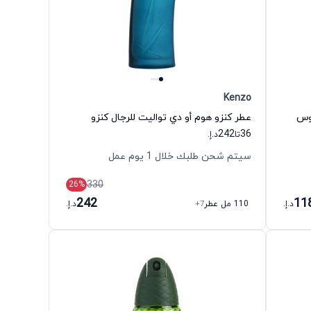
Kenzo
بوس
عطر كنزو هوم أو دي تواليت للرجال كنزو
242
36
تا
د.إ.
سيتم شحن طلبك خلال 1 يوم عمل
330
26
%
242
11
د.إ.
110 مل عطر
+7
د.إ.