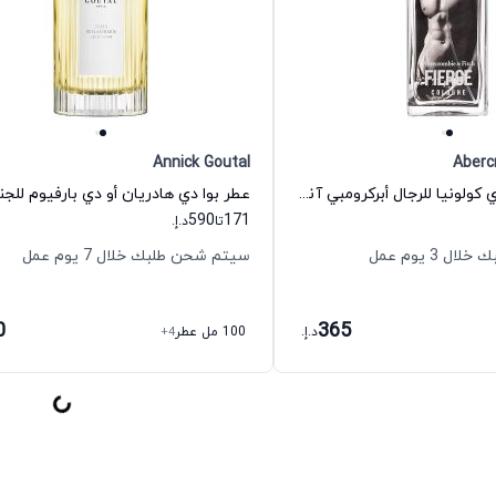
Annick Goutal
Aberc
عطر فيرس أو دي كولونيا للرجال أبركرومبي آند فيتش
590
171
تا
د.إ.
 3 يوم عمل
سيتم شحن طلبك خلال 7 يوم عمل
0
365
د.إ.
100 مل عطر
+4