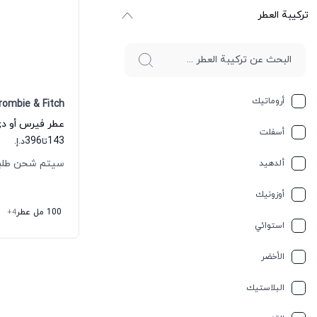
ترکیبة العطر
أروماتيك
rombie & Fitch
أسفلت
396
143
تا
د.إ.
سيتم شحن طلبك خلال
ألدهيد
أوزونيك
100 مل عطر
+4
استوائي
الأخضر
البلاستيك