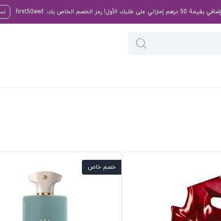
تسو
خصم خاص