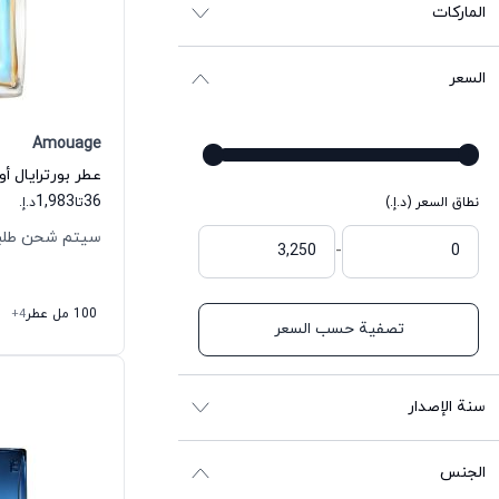
الماركات
السعر
Amouage
عطر بورترايال أو
1,983
36
نطاق السعر (د.إ.)
تا
د.إ.
سيتم شحن طلبك خلال 
-
100 مل عطر
+4
تصفية حسب السعر
سنة الإصدار
الجنس