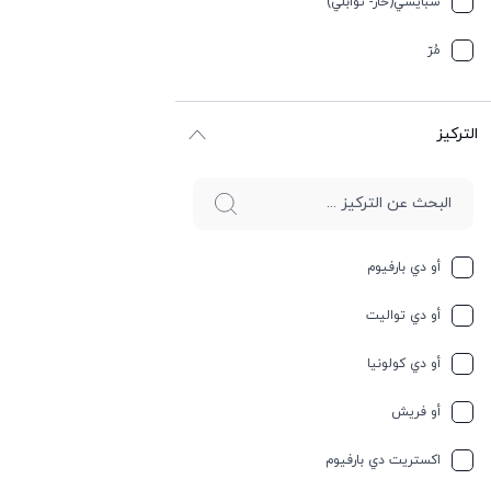
سبایسي(حار- توابلي)
جوز الهند
مُرّ
حار وسبايسي
التركيز
حامِض
حلو
حليب
أو دي بارفيوم
حمضيات
أو دي تواليت
حيواني
أو دي كولونيا
خشبي
أو فريش
خشبي
اكستريت دي بارفيوم
خفیف وسبايسي