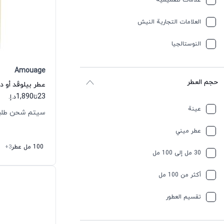
علامات تصميمية
العلامات التجارية النيش
النوستالجيا
Amouage
حجم العطر
عطر بيلوڤد أو دي
1,890
23
تا
د.إ.
عينة
سيتم شحن طلبك خلال 
عطر ميني
100 مل عطر
+3
30 مل إلى 100 مل
أكثر من 100 مل
تقسیم العطور