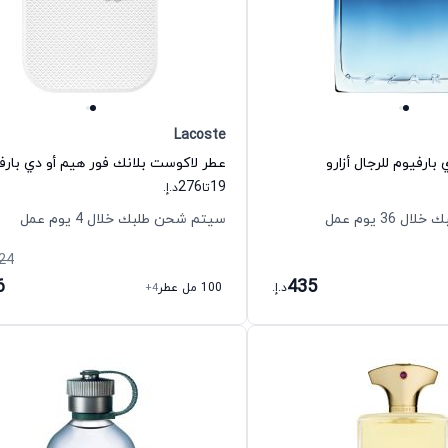
Lacoste
بارفيوم للرجال أزارو
276
19
تا
د.إ.
36 يوم عمل
سيتم شحن طلبك خلال 4 يوم عمل
24
6
435
د.إ.
100 مل عطر
+4