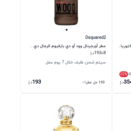
Dsquared2
عطر بومبشيل أو دي بارفيوم للنساء فيكتوريا سيكريت
عطر أورجينال وود أو دي بارفيوم للرجال دي سكويرد ٢
193
8
تا
د.إ.
سيتم شحن طلبك خلال 7 يوم عمل
4
22
%
193
35
د.إ.
100 مل عطر
+5
د.إ.