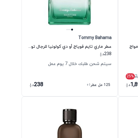
Tommy Bahama
مواج
عطر ماري تايم فوياج أو دي كولونيا للرجال تومي بَهاما
238
د.إ.
سيتم شحن طلبك خلال 7 يوم عمل
2
25
%
238
1,
د.إ.
125 مل عطر
+1
د.إ.