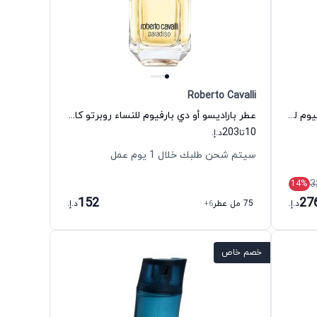
Roberto Cavalli
عطر لاكوست بلانك فور هيم أو دي بارفيوم للرجال لاكوست
عطر باراديسو أو دي بارفيوم للنساء روبرتو كافالي
203
10
تا
د.إ.
سيتم شحن طلبك خلال 1 يوم عمل
3
14
%
152
27
د.إ.
75 مل عطر
+6
د.إ.
خصم خاص