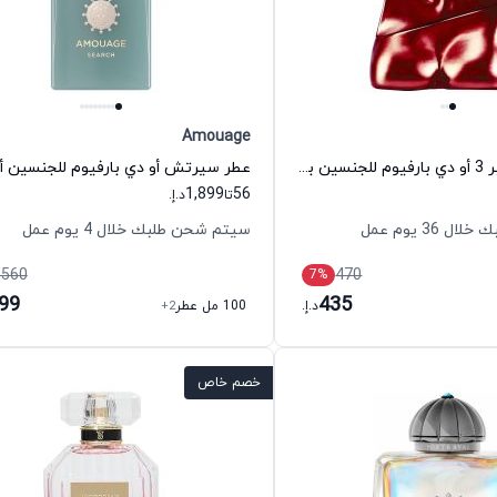
Amouage
عطر إيليش نامبر 3 أو دي بارفيوم للجنسين بيلي ايليش
عطر سيرتش أو دي بارفيوم للجنسين أ
1,899
56
تا
د.إ.
36 يوم عمل
سيتم شحن طلبك خلال 4 يوم عمل
,560
470
7
%
899
435
د.إ.
100 مل عطر
+2
خصم خاص