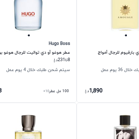
Hugo Boss
 بارفيوم للرجال أمواج
عطر هوغو أو دي تواليت للرجال هوغو 
231
8
تا
د.إ.
36 يوم عمل
سيتم شحن طلبك خلال 4 يوم عمل
8
1,890
د.إ.
100 مل عطر
+10