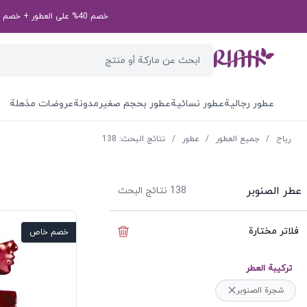
خصم 40% على العطور + خصم إضافي بقيمة 50 درهم إماراتي على طلبك الأول! رمز الخصم الخاص بك: first50aed
عطور رجالية
عطور نسائية
عطور بحجم صغير
مدونة
عروضات مذهلة
ریاح
/
جميع العطور
/
عطور
/
نتائج البحث: 138
عطر الصنوبر
138
نتائج البحث
فلاتر مختارة
إخفاء الفلاتر
خصم خاص
ترکیبة العطر
شجرة الصنوبر