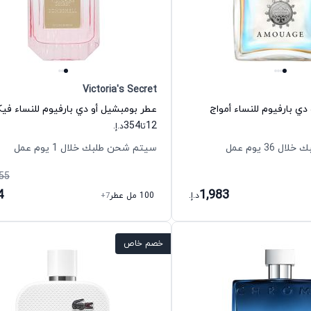
Victoria's Secret
 دي بارفيوم للنساء أمواج
354
12
تا
د.إ.
36 يوم عمل
سيتم شحن طلبك خلال 1 يوم عمل
55
4
1,983
د.إ.
100 مل عطر
+7
خصم خاص