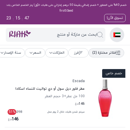
خصم 40% على العطور + خصم إضافي بقيمة 50 درهم إماراتي على طلبك الأول! رمز الخصم الخاص بك:
first50aed
23
15
46
تسوق الآن!
:
:
ابحث عن ماركة أو منتج
فلاتر مختارة
(2)
فرز
الماركات
السعر
سنة الإصدار
خصم خاص
Escada
عطر فلور ديل سول أو دي تواليت للنساء اسكادا
100 مل عطر
+3
حجم العطر
146
د.إ.
51
%
298
سيتم شحن طلبك خلال 2 يوم عمل
146
د.إ.