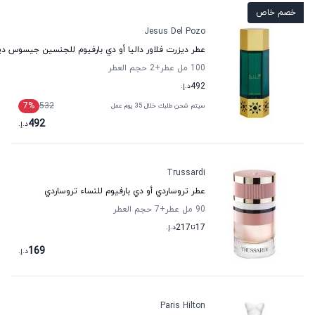
خصم خاص
Jesus Del Pozo
عطر ديزرت فلاور داليا أو دي بارفيوم للجنسين جيسوس دي
100 مل عطر
+2
حجم العطر
492
د.إ.
7
%
532
سيتم شحن طلبك خلال 35 يوم عمل
492
د.إ.
Trussardi
عطر تروساردي أو دي بارفيوم للنساء تروساردي
90 مل عطر
+7
حجم العطر
17
تا
217
د.إ.
169
د.إ.
Paris Hilton