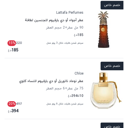
خصم خاص
Lattafa Perfumes
عطر أجواء أو دي بارفيوم للجنسين لطافة
90 مل عطر
+2
حجم العطر
185
د.إ.
15
%
220
سيتم شحن طلبك خلال 3 يوم عمل
185
د.إ.
خصم خاص
Chloe
عطر نوماد ناتوريل أو دي بارفيوم للنساء كلوي
75 مل عطر
+6
حجم العطر
10
تا
394
د.إ.
20
%
497
سيتم شحن طلبك خلال 6 يوم عمل
394
د.إ.
خصم خاص