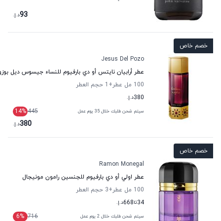
93
د.إ.
خصم خاص
Jesus Del Pozo
عطر أرابيان نايتس أو دي بارفيوم للنساء جيسوس ديل بوزو
100 مل عطر
+1
حجم العطر
380
د.إ.
14
%
445
سيتم شحن طلبك خلال 35 يوم عمل
380
د.إ.
خصم خاص
Ramon Monegal
عطر اولي أو دي بارفيوم للجنسين رامون مونيجال
100 مل عطر
+3
حجم العطر
34
تا
668
د.إ.
6
%
716
سيتم شحن طلبك خلال 2 يوم عمل