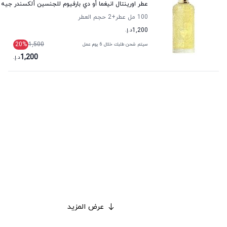
عطر اورينتال انيغما أو دي بارفيوم للجنسين ألكسندر جيه
100 مل عطر
+2
حجم العطر
1,200
د.إ.
20
%
1,500
سيتم شحن طلبك خلال 6 يوم عمل
1,200
د.إ.
عرض المزيد