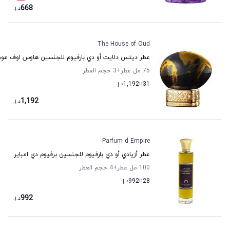
668
د.إ.
The House of Oud
عطر ديتس دلايت أو دي بارفيوم للجنسين هاوس اوف عود
75 مل عطر
+3
حجم العطر
31
تا
1,192
د.إ.
1,192
د.إ.
Parfum d Empire
عطر أزيادي أو دي بارفيوم للجنسين برفيوم دي امباير
100 مل عطر
+4
حجم العطر
28
تا
992
د.إ.
992
د.إ.