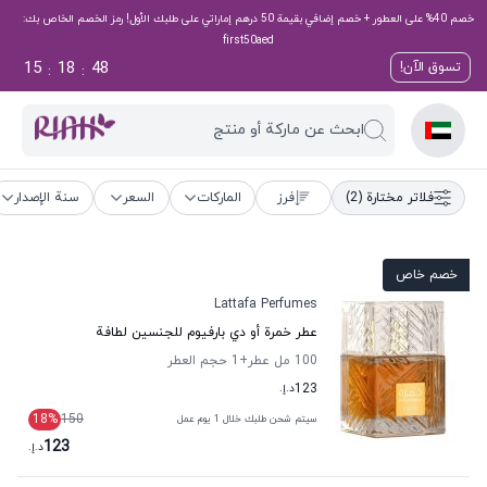
خصم 40% على العطور + خصم إضافي بقيمة 50 درهم إماراتي على طلبك الأول! رمز الخصم الخاص بك:
first50aed
15
18
47
تسوق الآن!
:
:
ابحث عن ماركة أو منتج
فلاتر مختارة
(2)
فرز
الماركات
السعر
سنة الإصدار
خصم خاص
Lattafa Perfumes
عطر خمرة أو دي بارفيوم للجنسين لطافة
100 مل عطر
+1
حجم العطر
123
د.إ.
18
%
150
سيتم شحن طلبك خلال 1 يوم عمل
123
د.إ.