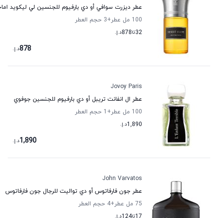
عطر ديزرت سوافي أو دي بارفيوم للجنسين لي ليكويد اماج
100 مل عطر
+3
حجم العطر
32
تا
878
د.إ.
878
د.إ.
Jovoy Paris
عطر ال انفانت تريبل أو دي بارفيوم للجنسين جوفوي
100 مل عطر
+1
حجم العطر
1,890
د.إ.
1,890
د.إ.
John Varvatos
عطر جون فارفاتوس أو دي تواليت للرجال جون فارفاتوس
75 مل عطر
+4
حجم العطر
17
تا
124
د.إ.