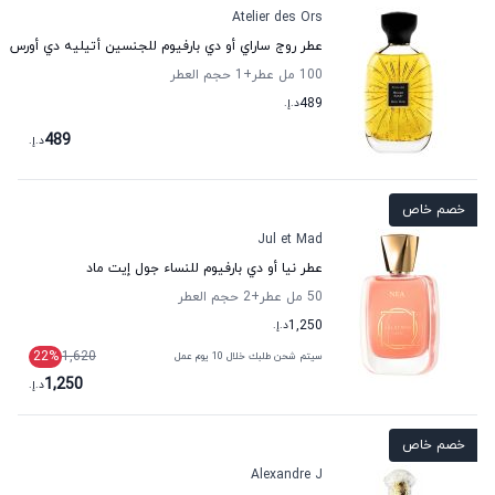
Atelier des Ors
عطر روج ساراي أو دي بارفيوم للجنسين أتيليه دي أورس
100 مل عطر
+1
حجم العطر
489
د.إ.
489
د.إ.
خصم خاص
Jul et Mad
عطر نيا أو دي بارفيوم للنساء جول إيت ماد
50 مل عطر
+2
حجم العطر
1,250
د.إ.
22
%
1,620
سيتم شحن طلبك خلال 10 يوم عمل
1,250
د.إ.
خصم خاص
Alexandre J