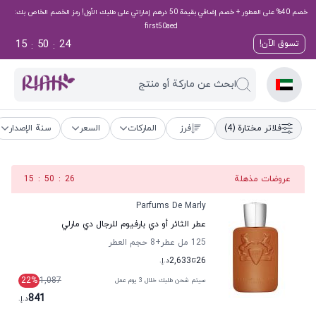
خصم 40% على العطور + خصم إضافي بقيمة 50 درهم إماراتي على طلبك الأول! رمز الخصم الخاص بك:
first50aed
15
50
24
تسوق الآن!
:
:
ابحث عن ماركة أو منتج
فلاتر مختارة
(4)
فرز
الماركات
السعر
سنة الإصدار
عروضات مذهلة
26
:
50
:
15
Parfums De Marly
عطر الثائر أو دي بارفيوم للرجال دي مارلي
125 مل عطر
+8
حجم العطر
26
تا
2,633
د.إ.
22
%
1,087
سيتم شحن طلبك خلال 3 يوم عمل
841
د.إ.