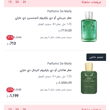
عروضات مذهلة
26
:
50
:
15
Parfums De Marly
عطر جرينلي أو دي بارفيوم للجنسين دي مارلي
125 مل عطر
+4
حجم العطر
20
تا
713
د.إ.
31
%
1,044
سيتم شحن طلبك خلال 3 يوم عمل
713
د.إ.
خصم خاص
Parfums De Marly
عطر هالتان أو دي بارفيوم للرجال دي مارلي
125 مل عطر
+5
حجم العطر
39
تا
1,650
د.إ.
22
%
1,548
سيتم شحن طلبك خلال 3 يوم عمل
1,199
د.إ.
عروضات مذهلة
26
:
50
:
15