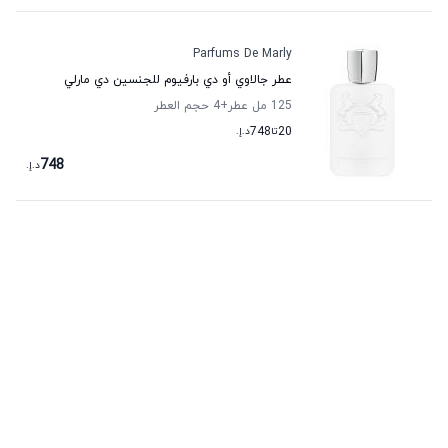
Parfums De Marly
عطر جالاوي أو دي بارفيوم للجنسين دي مارلي
125 مل عطر
+4
حجم العطر
20
تا
748
د.إ.
748
د.إ.