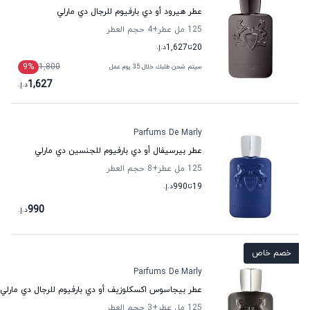
عطر هيرود أو دي بارفيوم للرجال دي مارلي
125 مل عطر
+4
حجم العطر
20
تا
1,627
د.إ.
9
%
1,800
سيتم شحن طلبك خلال 35 يوم عمل
1,627
د.إ.
Parfums De Marly
عطر بيرسيفال أو دي بارفيوم للجنسين دي مارلي
125 مل عطر
+8
حجم العطر
19
تا
990
د.إ.
990
د.إ.
خصم خاص
Parfums De Marly
عطر بيجاسوس اكسكلوزيف أو دي بارفيوم للرجال دي مارلي
125 مل عطر
+3
حجم العطر