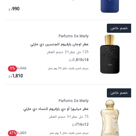
990
د.إ.
خصم خاص
Parfums De Marly
عطر اوجان بارفيوم للجنسين دي مارلي
125 مل عطر
+3
حجم العطر
18
تا
1,810
د.إ.
9
%
1,990
سيتم شحن طلبك خلال 35 يوم عمل
1,810
د.إ.
خصم خاص
Parfums De Marly
عطر ميليورا أو دي بارفيوم للنساء دي مارلي
75 مل عطر
+3
حجم العطر
12
تا
716
د.إ.
47
%
1,359
سيتم شحن طلبك خلال 3 يوم عمل