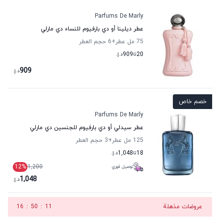
Parfums De Marly
عطر ديلينا أو دي بارفيوم للنساء دي مارلي
75 مل عطر
+6
حجم العطر
20
تا
909
د.إ.
909
د.إ.
خصم خاص
Parfums De Marly
عطر سيدلي أو دي بارفيوم للجنسين دي مارلي
125 مل عطر
+3
حجم العطر
18
تا
1,048
د.إ.
12
%
1,200
توصيل فوري
1,048
د.إ.
عروضات مذهلة
10
:
50
:
16