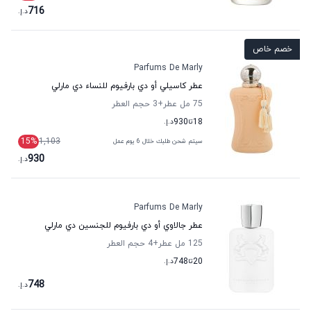
716
د.إ.
خصم خاص
Parfums De Marly
عطر كاسيلي أو دي بارفيوم للنساء دي مارلي
75 مل عطر
+3
حجم العطر
18
تا
930
د.إ.
15
%
1,103
سيتم شحن طلبك خلال 6 يوم عمل
930
د.إ.
Parfums De Marly
عطر جالاوي أو دي بارفيوم للجنسين دي مارلي
125 مل عطر
+4
حجم العطر
20
تا
748
د.إ.
748
د.إ.