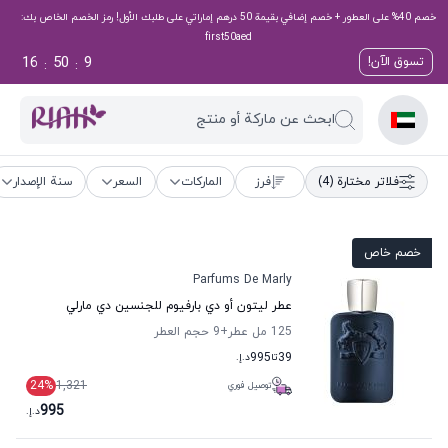
خصم 40% على العطور + خصم إضافي بقيمة 50 درهم إماراتي على طلبك الأول! رمز الخصم الخاص بك:
first50aed
16
50
8
تسوق الآن!
:
:
ابحث عن ماركة أو منتج
فلاتر مختارة
(4)
فرز
الماركات
السعر
سنة الإصدار
خصم خاص
Parfums De Marly
عطر ليتون أو دي بارفيوم للجنسين دي مارلي
125 مل عطر
+9
حجم العطر
39
تا
995
د.إ.
24
%
1,321
توصيل فوري
995
د.إ.