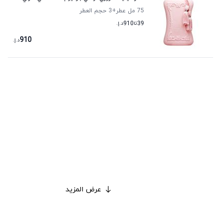
75 مل عطر
+3
حجم العطر
39
تا
910
د.إ.
910
د.إ.
عرض المزيد