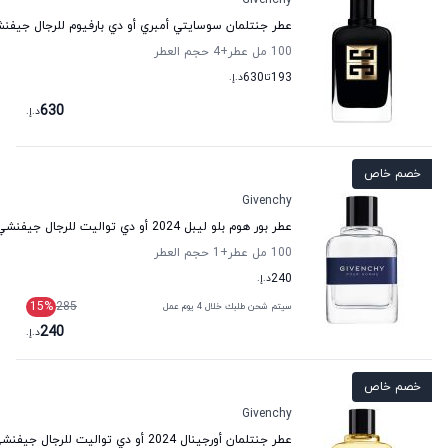
Givenchy
عطر جنتلمان سوسايتي أمبري أو دي بارفيوم للرجال جيفن
100 مل عطر
+4
حجم العطر
193
تا
630
د.إ.
630
د.إ.
خصم خاص
Givenchy
عطر بور هوم بلو ليبل 2024 أو دي تواليت للرجال جيفنشي
100 مل عطر
+1
حجم العطر
240
د.إ.
15
%
285
سيتم شحن طلبك خلال 4 يوم عمل
240
د.إ.
خصم خاص
Givenchy
عطر جنتلمان أورجينال 2024 أو دي تواليت للرجال جيفنشي