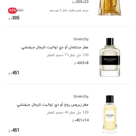
23
تا
305
د.إ.
44
%
550
سيتم شحن طلبك خلال 3 يوم عمل
305
د.إ.
Givenchy
عطر جنتلمان أو دي تواليت للرجال جيفنشي
100 مل عطر
+7
حجم العطر
8
تا
662
د.إ.
451
د.إ.
Givenchy
عطر زيروس روج أو دي تواليت للرجال جيفنشي
100 مل عطر
+4
حجم العطر
14
تا
451
د.إ.
451
د.إ.