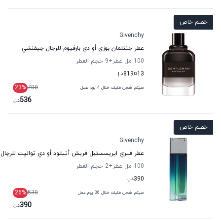
خصم خاص
Givenchy
عطر جنتلمان بوزي أو دي بارفيوم للرجال جيفنشي
100 مل عطر
+9
حجم العطر
13
تا
819
د.إ.
23
%
700
سيتم شحن طلبك خلال 4 يوم عمل
536
د.إ.
خصم خاص
Givenchy
عطر فيري ايريسستبل فريش أتيتود أو دي تواليت للرجا
100 مل عطر
+2
حجم العطر
390
د.إ.
26
%
530
سيتم شحن طلبك خلال 36 يوم عمل
390
د.إ.