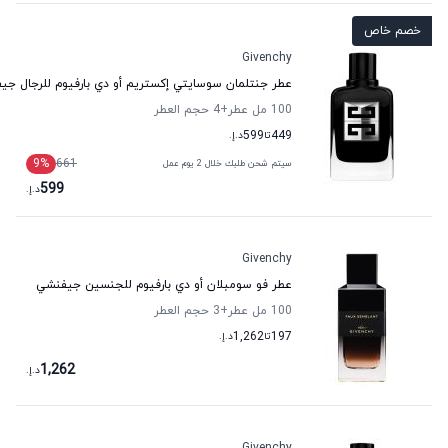
خصم خاص
Givenchy
عطر جنتلمان سوسايتي إكستريم أو دي بارفيوم للرجال جي
100 مل عطر
+4
حجم العطر
449
تا
599
د.إ.
9
%
661
سيتم شحن طلبك خلال 2 يوم عمل
599
د.إ.
Givenchy
عطر فو سومبلان أو دي بارفيوم للجنسين جيفنشي
100 مل عطر
+3
حجم العطر
197
تا
1,262
د.إ.
1,262
د.إ.