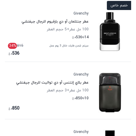
خصم خاص
Givenchy
عطر جنتلمان أو دي بارفيوم للرجال جيفنشي
100 مل عطر
+5
حجم العطر
14
تا
536
د.إ.
34
%
815
سيتم شحن طلبك خلال 3 يوم عمل
536
د.إ.
Givenchy
عطر بلاي إنتنس أو دي تواليت للرجال جيفنشي
100 مل عطر
+3
حجم العطر
10
تا
850
د.إ.
850
د.إ.
Givenchy