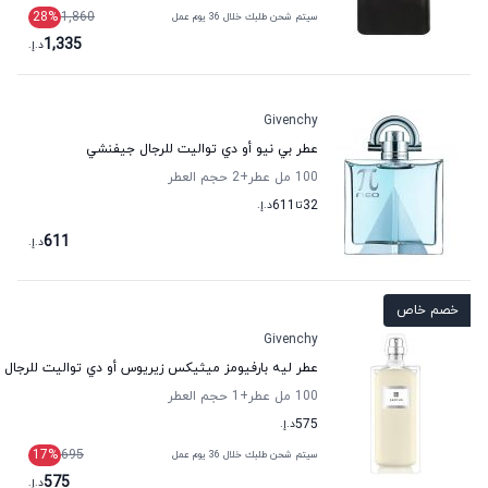
28
%
1,860
سيتم شحن طلبك خلال 36 يوم عمل
1,335
د.إ.
Givenchy
عطر بي نيو أو دي تواليت للرجال جيفنشي
100 مل عطر
+2
حجم العطر
32
تا
611
د.إ.
611
د.إ.
خصم خاص
Givenchy
عطر ليه بارفيومز ميثيكس زيريوس أو دي تواليت للرجال
100 مل عطر
+1
حجم العطر
575
د.إ.
17
%
695
سيتم شحن طلبك خلال 36 يوم عمل
575
د.إ.