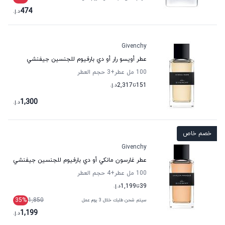
474
د.إ.
Givenchy
عطر أويسو رار أو دي بارفيوم للجنسين جيفنشي
100 مل عطر
+3
حجم العطر
151
تا
2,317
د.إ.
1,300
د.إ.
خصم خاص
Givenchy
عطر غارسون مانكي أو دي بارفيوم للجنسين جيفنشي
100 مل عطر
+4
حجم العطر
39
تا
1,199
د.إ.
35
%
1,850
سيتم شحن طلبك خلال 3 يوم عمل
1,199
د.إ.