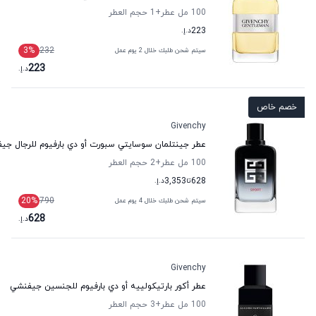
100 مل عطر
+1
حجم العطر
223
د.إ.
3
%
232
سيتم شحن طلبك خلال 2 يوم عمل
223
د.إ.
خصم خاص
Givenchy
عطر جينتلمان سوسايتي سبورت أو دي بارفيوم للرجال جي
100 مل عطر
+2
حجم العطر
628
تا
3,353
د.إ.
20
%
790
سيتم شحن طلبك خلال 4 يوم عمل
628
د.إ.
Givenchy
عطر أكور بارتيكولييه أو دي بارفيوم للجنسين جيفنشي
100 مل عطر
+3
حجم العطر