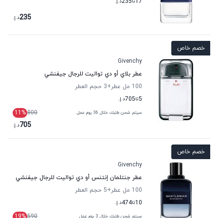
17
تا
235
د.إ.
235
د.إ.
خصم خاص
Givenchy
عطر بلاي أو دي تواليت للرجال جيفنشي
100 مل عطر
+3
حجم العطر
5
تا
705
د.إ.
11
%
800
سيتم شحن طلبك خلال 36 يوم عمل
705
د.إ.
خصم خاص
Givenchy
عطر جنتلمان إنتنس أو دي تواليت للرجال جيفنشي
100 مل عطر
+5
حجم العطر
10
تا
474
د.إ.
19
%
590
سيتم شحن طلبك خلال 3 يوم عمل