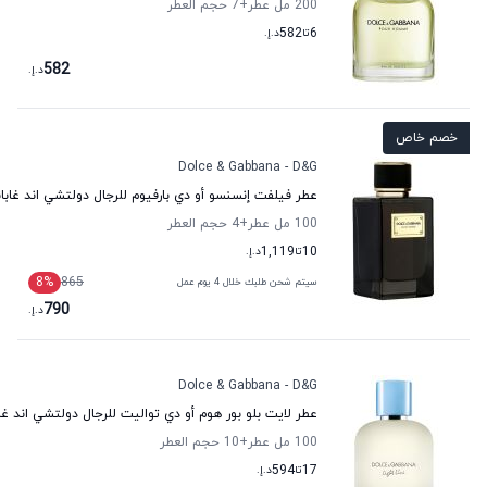
200 مل عطر
+7
حجم العطر
6
تا
582
د.إ.
582
د.إ.
خصم خاص
Dolce & Gabbana - D&G
عطر فيلفت إنسنسو أو دي بارفيوم للرجال دولتشي اند غابان
100 مل عطر
+4
حجم العطر
10
تا
1,119
د.إ.
8
%
865
سيتم شحن طلبك خلال 4 يوم عمل
790
د.إ.
Dolce & Gabbana - D&G
عطر لايت بلو بور هوم أو دي تواليت للرجال دولتشي اند غاب
100 مل عطر
+10
حجم العطر
17
تا
594
د.إ.