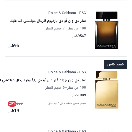
Dolce & Gabbana - D&G
عطر ذي وان أو دي بارفيوم للرجال دولتشي اند غابانا
100 مل عطر
+7
حجم العطر
7
تا
695
د.إ.
595
د.إ.
خصم خاص
Dolce & Gabbana - D&G
عطر ذي وان جولد فور مان أو دي بارفيوم للرجال دولتشي اند
100 مل عطر
+6
حجم العطر
9
تا
519
د.إ.
20
%
650
سيتم شحن طلبك خلال 1 يوم عمل
519
د.إ.
Dolce & Gabbana - D&G