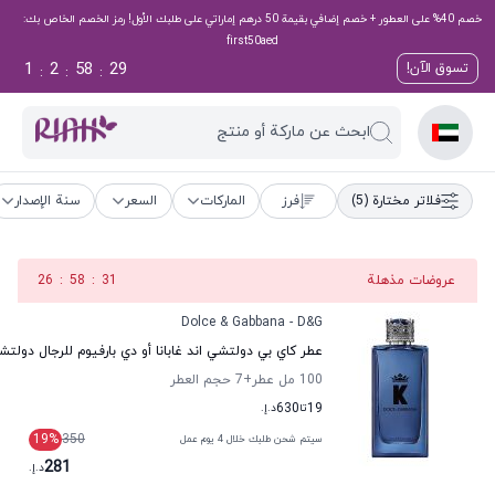
خصم 40% على العطور + خصم إضافي بقيمة 50 درهم إماراتي على طلبك الأول! رمز الخصم الخاص بك:
first50aed
1
2
58
28
تسوق الآن!
:
:
:
ابحث عن ماركة أو منتج
فلاتر مختارة
(5)
فرز
الماركات
السعر
سنة الإصدار
عروضات مذهلة
30
:
58
:
26
Dolce & Gabbana - D&G
عطر كاي بي دولتشي اند غابانا أو دي بارفيوم للرجال دولتشي 
100 مل عطر
+7
حجم العطر
19
تا
630
د.إ.
19
%
350
سيتم شحن طلبك خلال 4 يوم عمل
281
د.إ.