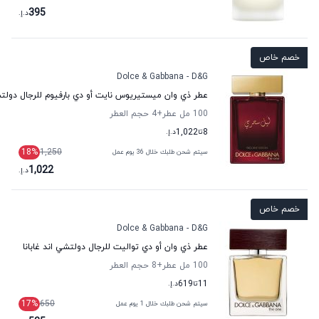
395
د.إ.
خصم خاص
Dolce & Gabbana - D&G
عطر ذي وان ميستيريوس نايت أو دي بارفيوم للرجال دولتشي
100 مل عطر
+4
حجم العطر
8
تا
1,022
د.إ.
18
%
1,250
سيتم شحن طلبك خلال 36 يوم عمل
1,022
د.إ.
خصم خاص
Dolce & Gabbana - D&G
عطر ذي وان أو دي تواليت للرجال دولتشي اند غابانا
100 مل عطر
+8
حجم العطر
11
تا
619
د.إ.
17
%
650
سيتم شحن طلبك خلال 1 يوم عمل