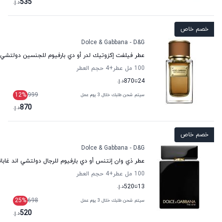
535
د.إ.
خصم خاص
Dolce & Gabbana - D&G
عطر فيلفت إكزوتيك لدر أو دي بارفيوم للجنسين دولتشي ان
100 مل عطر
+4
حجم العطر
24
تا
870
د.إ.
12
%
999
سيتم شحن طلبك خلال 3 يوم عمل
870
د.إ.
خصم خاص
Dolce & Gabbana - D&G
عطر ذي وان إنتنس أو دي بارفيوم للرجال دولتشي اند غابانا
100 مل عطر
+4
حجم العطر
13
تا
520
د.إ.
25
%
698
سيتم شحن طلبك خلال 3 يوم عمل
520
د.إ.