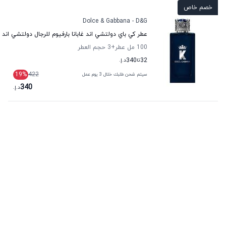
خصم خاص
Dolce & Gabbana - D&G
عطر كي باي دولتشي اند غابانا بارفيوم للرجال دولتشي اند غا
100 مل عطر
+3
حجم العطر
32
تا
340
د.إ.
19
%
422
سيتم شحن طلبك خلال 3 يوم عمل
340
د.إ.