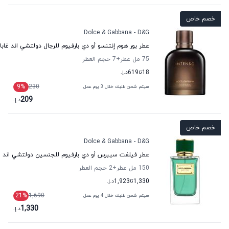
خصم خاص
Dolce & Gabbana - D&G
عطر بور هوم إنتنسو أو دي بارفيوم للرجال دولتشي اند غابان
75 مل عطر
+7
حجم العطر
18
تا
619
د.إ.
9
%
230
سيتم شحن طلبك خلال 3 يوم عمل
209
د.إ.
خصم خاص
Dolce & Gabbana - D&G
عطر فيلفت سيبرس أو دي بارفيوم للجنسين دولتشي اند غا
150 مل عطر
+2
حجم العطر
1,330
تا
1,923
د.إ.
21
%
1,690
سيتم شحن طلبك خلال 4 يوم عمل
1,330
د.إ.