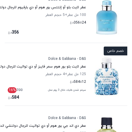
عطر لايت بلو أو إنتتس بور هوم أو دي بارفيوم للرجال دولتش
100 مل عطر
+5
حجم العطر
24
تا
356
د.إ.
356
د.إ.
خصم خاص
Dolce & Gabbana - D&G
عطر لايت بلو بور هوم سمر فايبز أو دي تواليت للرجال دولت
125 مل عطر
+4
حجم العطر
12
تا
584
د.إ.
16
%
700
سيتم شحن طلبك خلال 3 يوم عمل
584
د.إ.
Dolce & Gabbana - D&G
عطر دي اند جي بور هوم أو دي تواليت للرجال دولتشي اند غ