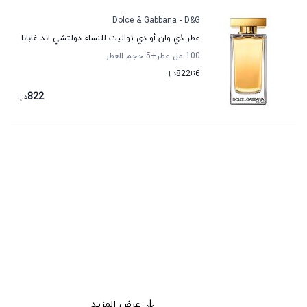
Dolce & Gabbana - D&G
عطر ذي وان أو دي تواليت للنساء دولتشي اند غابانا
100 مل عطر
+5
حجم العطر
6
تا
822
د.إ.
822
د.إ.
عرض المزيد