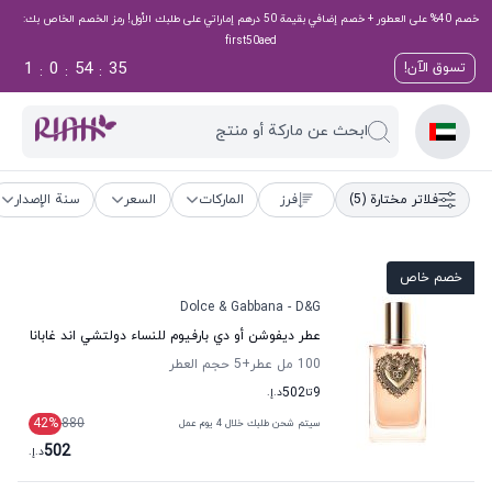
خصم 40% على العطور + خصم إضافي بقيمة 50 درهم إماراتي على طلبك الأول! رمز الخصم الخاص بك:
first50aed
1
0
54
34
تسوق الآن!
:
:
:
ابحث عن ماركة أو منتج
فلاتر مختارة
(5)
فرز
الماركات
السعر
سنة الإصدار
خصم خاص
Dolce & Gabbana - D&G
عطر ديفوشن أو دي بارفيوم للنساء دولتشي اند غابانا
100 مل عطر
+5
حجم العطر
9
تا
502
د.إ.
42
%
880
سيتم شحن طلبك خلال 4 يوم عمل
502
د.إ.