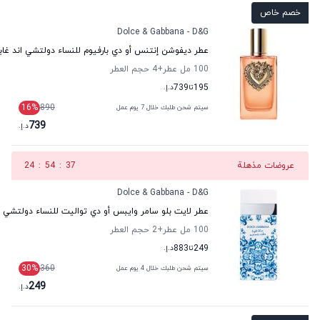
خصم خاص
Dolce & Gabbana - D&G
عطر ديفوشن إنتنس أو دي بارفيوم للنساء دولتشي اند غابان
100 مل عطر
+4
حجم العطر
195
تا
739
د.إ.
16
%
890
سيتم شحن طلبك خلال 7 يوم عمل
739
د.إ.
عروضات مذهلة
36
:
54
:
24
Dolce & Gabbana - D&G
عطر لايت بلو سامر وايبس أو دي تواليت للنساء دولتشي اند
100 مل عطر
+2
حجم العطر
249
تا
883
د.إ.
30
%
360
سيتم شحن طلبك خلال 4 يوم عمل
249
د.إ.