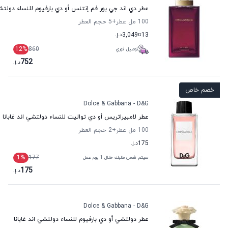
عطر دي اند جي بور فم إنتنس أو دي بارفيوم للنساء دولتشي 
100 مل عطر
+5
حجم العطر
13
تا
3,049
د.إ.
12
%
860
توصيل فوري
752
د.إ.
خصم خاص
Dolce & Gabbana - D&G
عطر لامبيراتريس أو دي تواليت للنساء دولتشي اند غابانا
100 مل عطر
+2
حجم العطر
175
د.إ.
1
%
177
سيتم شحن طلبك خلال 1 يوم عمل
175
د.إ.
Dolce & Gabbana - D&G
عطر دولتشي أو دي بارفيوم للنساء دولتشي اند غابانا