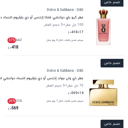
خصم خاص
Dolce & Gabbana - D&G
عطر كيو باي دولتشي غابانا إنتنس أو دي بارفيوم للنساء دو
100 مل عطر
+5
حجم العطر
17
تا
418
د.إ.
37
%
667
سيتم شحن طلبك خلال 4 يوم عمل
418
د.إ.
خصم خاص
Dolce & Gabbana - D&G
عطر ذي وان جولد إنتنس أو دي بارفيوم للنساء دولتشي اند 
75 مل عطر
+5
حجم العطر
14
تا
569
د.إ.
26
%
770
سيتم شحن طلبك خلال 7 يوم عمل
569
د.إ.
خصم خاص