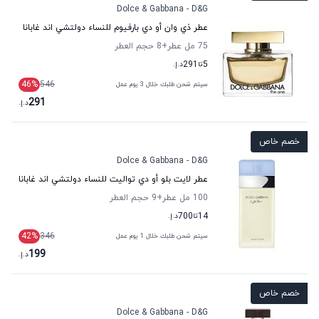
Dolce & Gabbana - D&G
عطر ذي وان أو دي بارفيوم للنساء دولتشي اند غابانا
75 مل عطر
+8
حجم العطر
5
تا
291
د.إ.
46
%
546
سيتم شحن طلبك خلال 3 يوم عمل
291
د.إ.
خصم خاص
Dolce & Gabbana - D&G
عطر لايت بلو أو دي تواليت للنساء دولتشي اند غابانا
100 مل عطر
+9
حجم العطر
14
تا
700
د.إ.
42
%
346
سيتم شحن طلبك خلال 1 يوم عمل
199
د.إ.
خصم خاص
Dolce & Gabbana - D&G