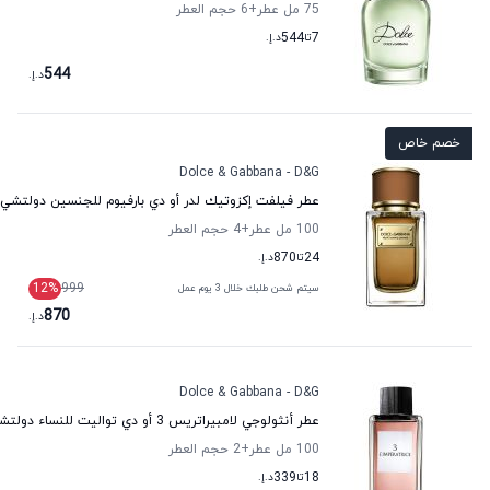
75 مل عطر
+6
حجم العطر
7
تا
544
د.إ.
544
د.إ.
خصم خاص
Dolce & Gabbana - D&G
عطر فيلفت إكزوتيك لدر أو دي بارفيوم للجنسين دولتشي ان
100 مل عطر
+4
حجم العطر
24
تا
870
د.إ.
12
%
999
سيتم شحن طلبك خلال 3 يوم عمل
870
د.إ.
Dolce & Gabbana - D&G
عطر أنثولوجي لامبيراتريس 3 أو دي تواليت للنساء دولتشي اند غابانا
100 مل عطر
+2
حجم العطر
18
تا
339
د.إ.