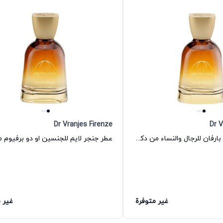
Dr Vranjes Firenze
Dr V
عطر أمبرا إي دي بارفان للرجال والنساء من دكتور فرانجيس فيرنزي
غير متوفرة
غير 