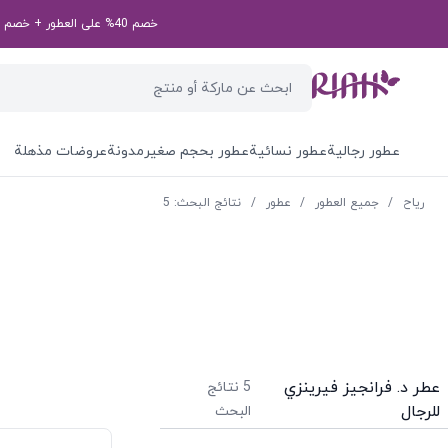
خصم 40% على العطور + خصم إضافي بقيمة 50 درهم إماراتي على طلبك الأول! رمز الخصم الخاص بك: first50aed
عطور رجالية
عطور نسائية
عطور بحجم صغير
مدونة
عروضات مذهلة
ریاح
/
جميع العطور
/
عطور
/
نتائج البحث: 5
عطر د. فرانجيز فيرينزي
5
نتائج
للرجال
البحث