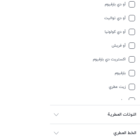
أو دي بارفيوم
حمضيات
أو دي تواليت
حيواني
أو دي كولونيا
خشبي
أو فريش
خشبي
اكستريت دي بارفيوم
خفیف وسبايسي
بارفيوم
خمر
زيت عطري
رمل
عطر
زهري
النوتات العطرية
زهري أبيض
الخط العطري
زهري أصفر