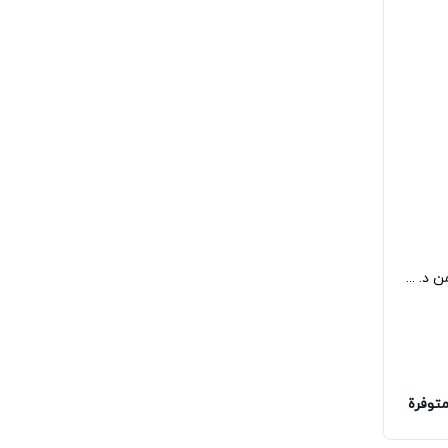
عطر جنجر لايم للجنسين او دو برفيوم من د. فرانجيس فيرنزي
متوفرة