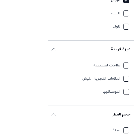
للرجال
للنساء
للولد
ميزة فريدة
علامات تصميمية
العلامات التجارية النيش
النوستالجيا
حجم العطر
عينة