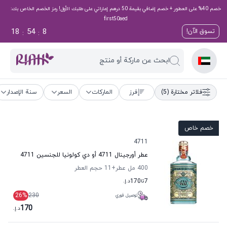
خصم 40% على العطور + خصم إضافي بقيمة 50 درهم إماراتي على طلبك الأول! رمز الخصم الخاص بك:
first50aed
18
54
7
تسوق الآن!
:
:
ابحث عن ماركة أو منتج
فلاتر مختارة
(5)
فرز
الماركات
السعر
سنة الإصدار
خصم خاص
4711
عطر أورجينال 4711 أو دي كولونيا للجنسين 4711
400 مل عطر
+11
حجم العطر
7
تا
170
د.إ.
26
%
230
توصيل فوري
170
د.إ.