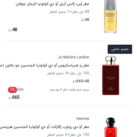
عطر إس- إكس أبيل أو دي كولونيا للرجال جوفان
88 مل عطر
+1
حجم العطر
48
د.إ.
48
د.إ.
خصم خاص
Jo Malone London
عطر رد هيباسكيوس أو دي كولونيا للجنسين جو مالون لن
100 مل عطر
+4
حجم العطر
48
تا
665
د.إ.
5
%
700
سيتم شحن طلبك خلال 3 يوم عمل
665
د.إ.
Hermes
عطر أو دي روبارب إكارلات أو دي كولونيا للجنسين هيرمس
100 مل عطر
+6
حجم العطر