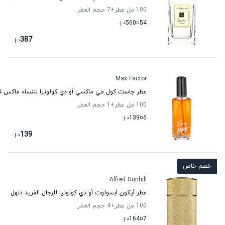
100 مل عطر
+7
حجم العطر
54
تا
560
د.إ.
387
د.إ.
Max Factor
عطر جاست كول مي ماكسي أو دي كولونيا للنساء ماكس فا
100 مل عطر
+1
حجم العطر
6
تا
139
د.إ.
139
د.إ.
خصم خاص
Alfred Dunhill
عطر أيكون أبسولوت أو دي كولونيا للرجال الفريد دنهل
100 مل عطر
+4
حجم العطر
7
تا
164
د.إ.