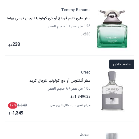
Tommy Bahama
عطر ماري تايم فوياج أو دي كولونيا للرجال تومي بَهاما
125 مل عطر
+1
حجم العطر
238
د.إ.
238
د.إ.
خصم خاص
Creed
عطر أفنتوس أو دي كولونيا للرجال كريد
100 مل عطر
+6
حجم العطر
29
تا
1,349
د.إ.
17
%
1,640
سيتم شحن طلبك خلال 3 يوم عمل
1,349
د.إ.
Jovan