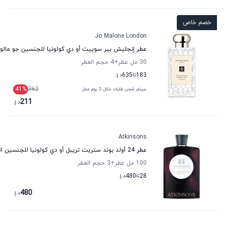
خصم خاص
Jo Malone London
عطر إنجليش بير سوييت أو دي كولونيا للجنسين جو مالو
30 مل عطر
+4
حجم العطر
183
تا
635
د.إ.
41
%
362
سيتم شحن طلبك خلال 3 يوم عمل
211
د.إ.
Atkinsons
عطر 24 أولد بوند ستريت تريبل أو دي كولونيا للجنسين اتكينسونس
100 مل عطر
+3
حجم العطر
28
تا
480
د.إ.
480
د.إ.