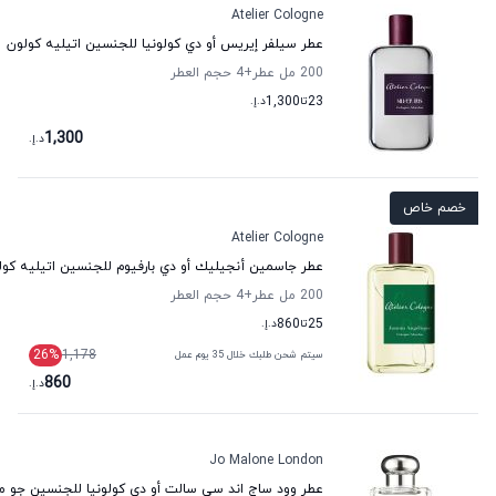
Atelier Cologne
عطر سيلفر إيريس أو دي كولونيا للجنسين اتيليه كولون
200 مل عطر
+4
حجم العطر
23
تا
1,300
د.إ.
1,300
د.إ.
خصم خاص
Atelier Cologne
عطر جاسمين أنجيليك أو دي بارفيوم للجنسين اتيليه كول
200 مل عطر
+4
حجم العطر
25
تا
860
د.إ.
26
%
1,178
سيتم شحن طلبك خلال 35 يوم عمل
860
د.إ.
Jo Malone London
عطر وود ساج اند سي سالت أو دي كولونيا للجنسين جو م