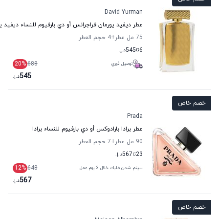
David Yurman
عطر ديفيد يورمان فراجرانس أو دي بارفيوم للنساء ديفيد ي
75 مل عطر
+4
حجم العطر
6
تا
545
د.إ.
20
%
688
توصيل فوري
545
د.إ.
خصم خاص
Prada
عطر برادا بارادوكس أو دي بارفيوم للنساء برادا
90 مل عطر
+7
حجم العطر
23
تا
567
د.إ.
12
%
648
سيتم شحن طلبك خلال 3 يوم عمل
567
د.إ.
خصم خاص