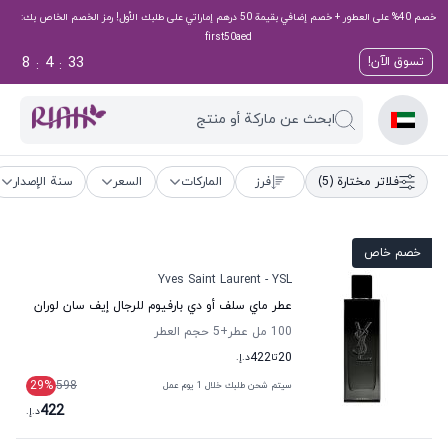
خصم 40% على العطور + خصم إضافي بقيمة 50 درهم إماراتي على طلبك الأول! رمز الخصم الخاص بك:
first50aed
8
4
32
تسوق الآن!
:
:
ابحث عن ماركة أو منتج
فلاتر مختارة
(5)
فرز
الماركات
السعر
سنة الإصدار
خصم خاص
Yves Saint Laurent - YSL
عطر ماي سلف أو دي بارفيوم للرجال إيف سان لوران
100 مل عطر
+5
حجم العطر
20
تا
422
د.إ.
29
%
598
سيتم شحن طلبك خلال 1 يوم عمل
422
د.إ.