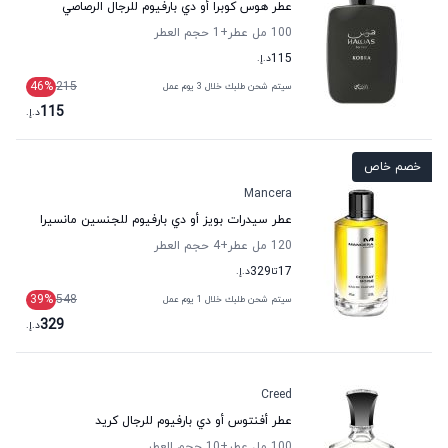
عطر هوس كوبرا أو دي بارفيوم للرجال الرصاصي
100 مل عطر
+1
حجم العطر
115
د.إ.
46
%
215
سيتم شحن طلبك خلال 3 يوم عمل
115
د.إ.
خصم خاص
Mancera
عطر سيدرات بويز أو دي بارفيوم للجنسين مانسيرا
120 مل عطر
+4
حجم العطر
17
تا
329
د.إ.
39
%
548
سيتم شحن طلبك خلال 1 يوم عمل
329
د.إ.
Creed
عطر أفنتوس أو دي بارفيوم للرجال كريد
100 مل عطر
+10
حجم العطر