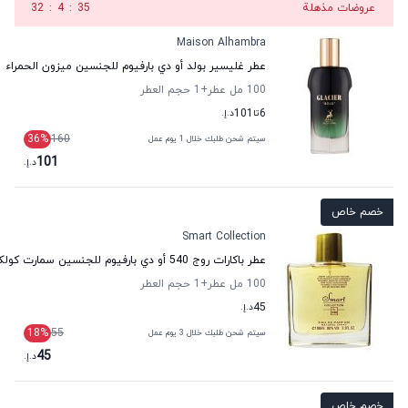
عروضات مذهلة
34
:
4
:
32
Maison Alhambra
عطر غليسير بولد أو دي بارفيوم للجنسين ميزون الحمراء
100 مل عطر
+1
حجم العطر
6
تا
101
د.إ.
36
%
160
سيتم شحن طلبك خلال 1 يوم عمل
101
د.إ.
خصم خاص
Smart Collection
عطر باكارات روج 540 أو دي بارفيوم للجنسين سمارت كولكشن
100 مل عطر
+1
حجم العطر
45
د.إ.
18
%
55
سيتم شحن طلبك خلال 3 يوم عمل
45
د.إ.
خصم خاص