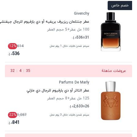
خصم خاص
Givenchy
عطر جنتلمان ريزيرف بريفيه أو دي بارفيوم للرجال جيفنش
100 مل عطر
+5
حجم العطر
31
تا
536
د.إ.
12
%
614
سيتم شحن طلبك خلال 1 يوم عمل
536
د.إ.
عروضات مذهلة
34
:
4
:
32
Parfums De Marly
عطر الثائر أو دي بارفيوم للرجال دي مارلي
125 مل عطر
+8
حجم العطر
26
تا
2,633
د.إ.
22
%
1,087
سيتم شحن طلبك خلال 3 يوم عمل
841
د.إ.