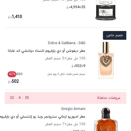
35
تا
4,994
د.إ.
1,410
د.إ.
خصم خاص
Dolce & Gabbana - D&G
عطر ديفوشن أو دي بارفيوم للنساء دولتشي اند غابانا
100 مل عطر
+5
حجم العطر
9
تا
502
د.إ.
42
%
880
سيتم شحن طلبك خلال 3 يوم عمل
502
د.إ.
عروضات مذهلة
34
:
4
:
32
Giorgio Armani
عطر امبوريو ارماني سترونجر ويذ يو إنتنسلي أو دي بارفيوم
100 مل عطر
+7
حجم العطر