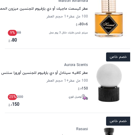
Maison Alhambra
عطر كيسمت ماجيك أو دي بارفيوم للجنسين ميزون الحمر
100 مل عطر
+1
حجم العطر
6
تا
80
د.إ.
9
%
88
سيتم شحن طلبك خلال 3 يوم عمل
80
د.إ.
خصم خاص
Aurora Scents
عطر كافيه سيتادل أو دي بارفيوم للجنسين أورورا سنتس
100 مل عطر
+1
حجم العطر
150
د.إ.
25
%
200
توصيل فوري
150
د.إ.
خصم خاص
Rasasi