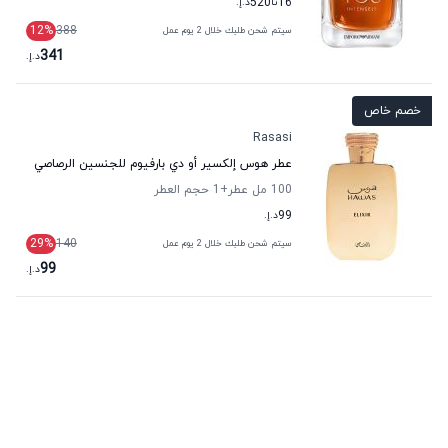
16
تا
520
د.إ.
12
%
388
سيتم شحن طلبك خلال 2 يوم عمل
341
د.إ.
خصم خاص
Rasasi
عطر هوس إلكسير أو دي بارفيوم للجنسين الرصاصي
100 مل عطر
+1
حجم العطر
99
د.إ.
29
%
140
سيتم شحن طلبك خلال 2 يوم عمل
99
د.إ.