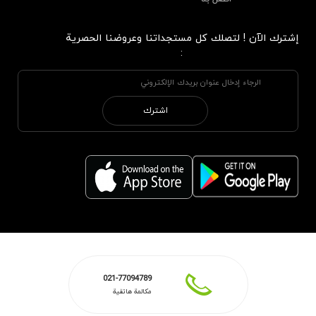
إشترك الآن ! لتصلك كل مستجداتنا وعروضنا الحصرية
:
اشترك
021-77094789
مكالمة هاتفية