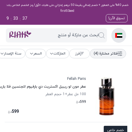
خصم 40% على العطور + خصم إضافي بقيمة 50 درهم إماراتي على طلبك الأول! رمز الخصم الخاص بك:
first50aed
9
33
37
تسوق الآن!
:
:
ابحث عن ماركة أو منتج
فلاتر مختارة
(4)
فرز
الماركات
السعر
سنة الإصدار
Fellah Paris
عطر مون لو ريبيل اكستريت دي بارفيوم للجنسين فلا بار
100 مل عطر
+1
حجم العطر
599
د.إ.
599
د.إ.
خصم خاص