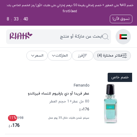
خصم 40% على العطور + خصم إضافي بقيمة 50 درهم إماراتي على طلبك الأول! رمز الخصم الخاص بك:
first50aed
8
33
40
تسوق الآن!
:
:
ابحث عن ماركة أو منتج
فلاتر مختارة
(4)
فرز
الماركات
السعر
خصم خاص
Fernando
عطر فريدا أو دي بارفيوم للنساء فيرناندو
80 مل عطر
+1
حجم العطر
176
د.إ.
11
%
198
سيتم شحن طلبك خلال 35 يوم عمل
176
د.إ.