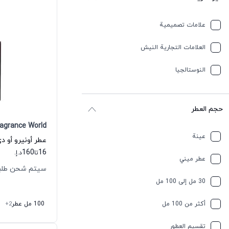
علامات تصميمية
العلامات التجارية النيش
النوستالجيا
حجم العطر
ragrance World
عينة
160
16
تا
د.إ.
عطر ميني
سيتم شحن طلبك خلال 
30 مل إلى 100 مل
أكثر من 100 مل
100 مل عطر
+2
تقسیم العطور