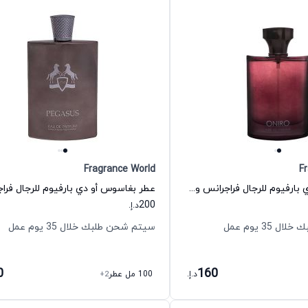
Fragrance World
F
عطر أونيرو أو دي بارفيوم للرجال فراجرانس وورلد
200
د.إ.
35 يوم عمل
سيتم شحن طلبك خلال 35 يوم عمل
0
160
د.إ.
100 مل عطر
+2