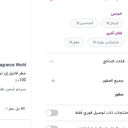
الجنس
للرجال
للجنسين
فلاتر أخرى
فراجرانس وورلد
عطور
فئات النتائج
ragrance World
100
جميع العطور
د.إ.
سيتم شحن طلبك خلال 
عطور
80 مل عطر
+1
منتجات ذات توصيل فوري فقط