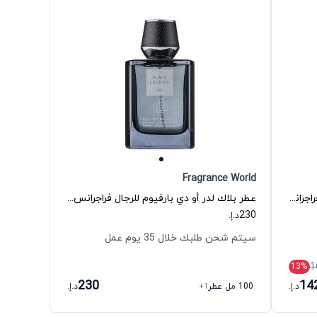
Fragrance World
عطر أفنتوس بلو أو دي بارفيوم للرجال فراجرانس وورلد
عطر بلاك لدر أو دي بارفيوم للرجال فراجرانس وورلد
230
د.إ.
سيتم شحن طلبك خلال 35 يوم عمل
1
13
%
230
14
د.إ.
100 مل عطر
+1
د.إ.