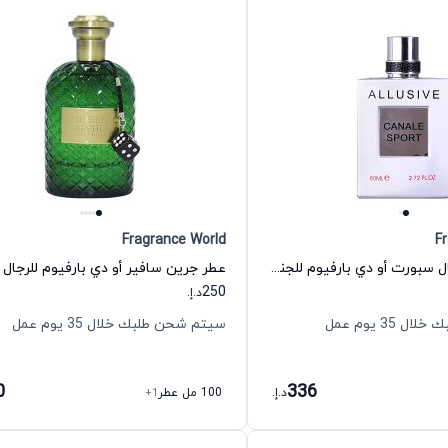
Fragrance World
F
عطر الوسیو كانال سبورت أو دي بارفيوم للجنسين فراجرانس وورلد
250
د.إ.
35 يوم عمل
سيتم شحن طلبك خلال 35 يوم عمل
0
336
د.إ.
100 مل عطر
+1