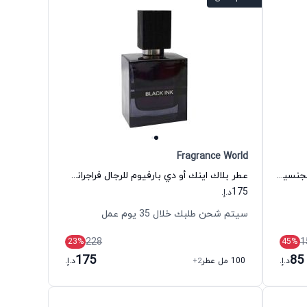
Fragrance World
عطر عود رويال اكستريت دي بارفيوم للجنسين فراجرانس وورلد
عطر بلاك اينك أو دي بارفيوم للرجال فراجرانس وورلد
175
د.إ.
سيتم شحن طلبك خلال 35 يوم عمل
228
1
23
%
45
%
175
85
د.إ.
100 مل عطر
+2
د.إ.