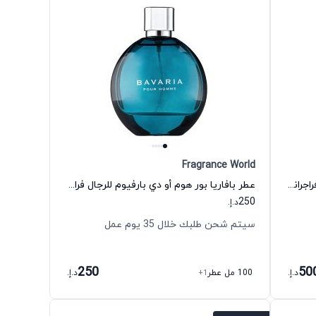
Fragrance World
عطر كنال دي بلو أو دي بارفيوم للرجال فراجرانس وورلد
عطر بافاريا بور هوم أو دي بارفيوم للرجال فراجرانس وورلد
250
د.إ.
سيتم شحن طلبك خلال 35 يوم عمل
250
50
د.إ.
100 مل عطر
+1
د.إ.