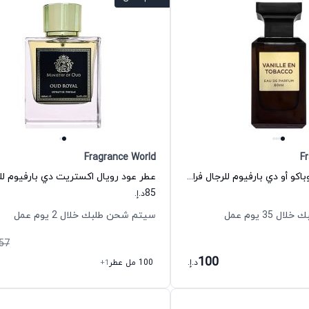
Fragrance World
F
عطر فانيل إن توباكو أو دي بارفيوم للرجال فراجرانس وورلد
85
د.إ.
35 يوم عمل
سيتم شحن طلبك خلال 2 يوم عمل
57
100
د.إ.
100 مل عطر
+1