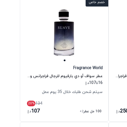
خصم خاص
Fragrance World
عطر جرين سافير أو دي بارفيوم للرجال فراجرانس وورلد
عطر سواف أو دي بارفيوم للرجال فراجرانس وورلد
107
16
تا
د.إ.
سيتم شحن طلبك خلال 35 يوم عمل
134
20
%
107
25
د.إ.
100 مل عطر
+2
د.إ.