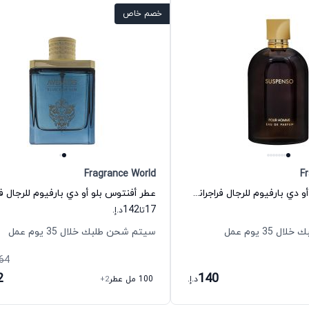
خصم خاص
Fragrance World
F
عطر سوسبنسو أو دي بارفيوم للرجال فراجرانس وورلد
142
17
تا
د.إ.
35 يوم عمل
سيتم شحن طلبك خلال 35 يوم عمل
64
2
140
د.إ.
100 مل عطر
+2