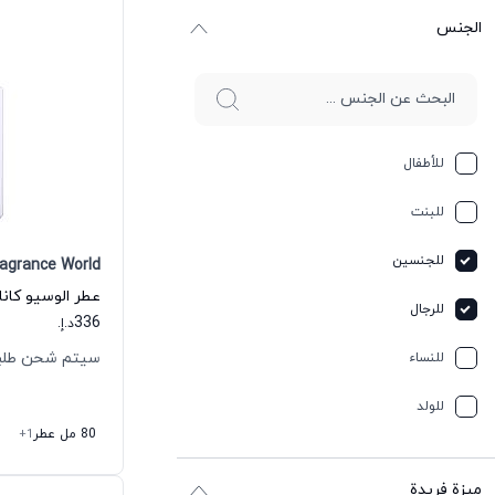
الجنس
للأطفال
للبنت
للجنسين
ragrance World
للرجال
336
د.إ.
سيتم شحن طلبك خلال 
للنساء
للولد
80 مل عطر
+1
ميزة فريدة