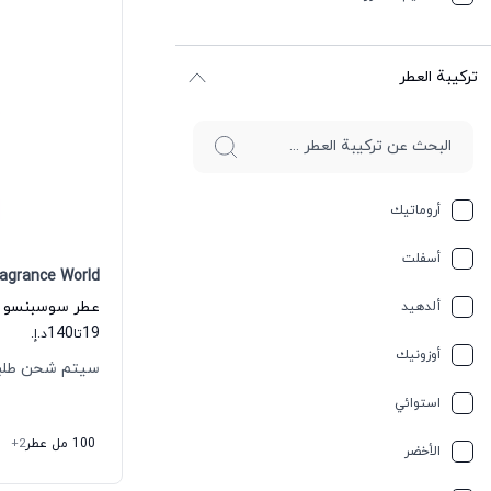
ترکیبة العطر
أروماتيك
أسفلت
ragrance World
ألدهيد
140
19
تا
د.إ.
أوزونيك
سيتم شحن طلبك خلال 
استوائي
100 مل عطر
+2
الأخضر