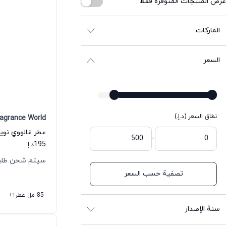
عرض المنتجات المتوفرة فقط
الماركات
السعر
نطاق السعر (د.إ.)
ragrance World
-
195
د.إ.
سيتم شحن طلبك خلال 
تصفية حسب السعر
85 مل عطر
+1
سنة الإصدار