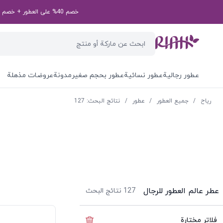
خصم 40% على العطور + خصم إضافي بقيمة 50 درهم إماراتي على طلبك الأول! رمز الخصم الخاص بك: first50aed
عطور رجالية
عطور نسائية
عطور بحجم صغير
مدونة
عروضات مذهلة
ریاح
/
جميع العطور
/
عطور
/
نتائج البحث: 127
عطر عالم العطور للرجال
127
نتائج البحث
فلاتر مختارة
إخفاء الفلاتر