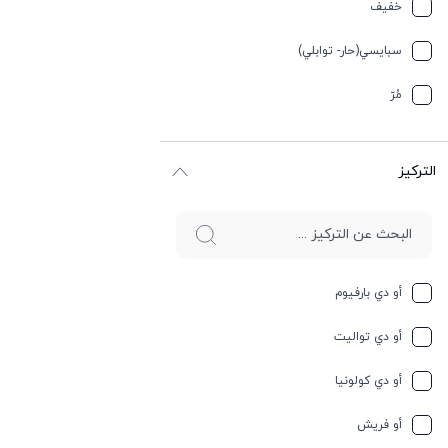
تيربيني
خفیف
جلد
سبایسي(حار- توابلي)
جوز الهند
مُرّ
حار وسبايسي
التركيز
حامِض
حلو
حليب
أو دي بارفيوم
حمضيات
أو دي تواليت
حيواني
أو دي كولونيا
خشبي
أو فريش
خشبي