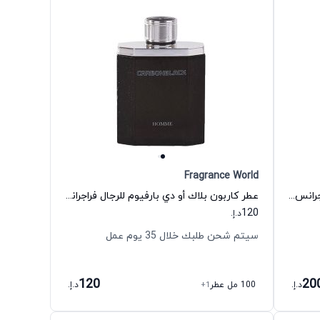
Fragrance World
عطر بغاسوس أو دي بارفيوم للرجال فراجرانس وورلد
عطر كاربون بلاك أو دي بارفيوم للرجال فراجرانس وورلد
120
د.إ.
سيتم شحن طلبك خلال 35 يوم عمل
120
20
د.إ.
100 مل عطر
+1
د.إ.