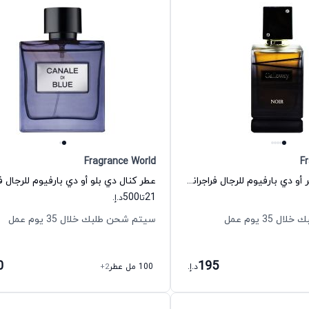
Fragrance World
F
عطر غالووي نوير أو دي بارفيوم للرجال فراجرانس وورلد
500
21
تا
د.إ.
35 يوم عمل
سيتم شحن طلبك خلال 35 يوم عمل
0
195
د.إ.
100 مل عطر
+2