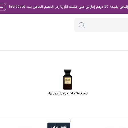
تسو
جميع منتجات فراجرانس وورلد
خصم خاص