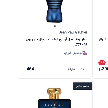
Jean Paul Gaultier
 غيرلان
عطر أولترا مال أو دي تواليت للرجال جان بول غوتييه
775
36
تا
د.إ.
توصيل فوري
4
17
%
464
39
د.إ.
125 مل عطر
+4
د.إ.
خصم خاص