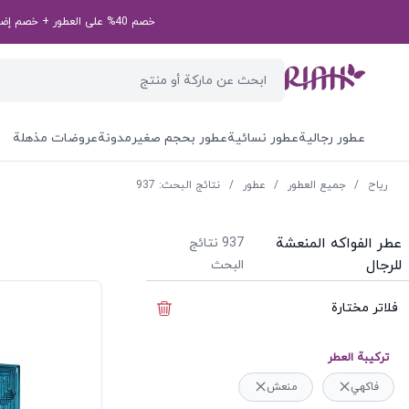
خصم 40% على العطور + خصم إضافي بقيمة 50 درهم إماراتي على طلبك الأول! رمز الخصم الخاص بك: first50aed
عطور رجالية
عطور نسائية
عطور بحجم صغير
مدونة
عروضات مذهلة
ریاح
/
جميع العطور
/
عطور
/
نتائج البحث: 937
عطر الفواكه المنعشة
937
نتائج
للرجال
البحث
فلاتر مختارة
إخفاء الفلاتر
ترکیبة العطر
فاكهي
منعش