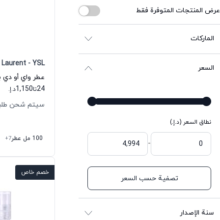
عرض المنتجات المتوفرة فقط
الماركات
 Laurent - YSL
السعر
عطر واي أو دي ب
1,150
24
تا
د.إ.
سيتم شحن طلبك خلال
نطاق السعر (د.إ.)
100 مل عطر
+7
-
خصم خاص
تصفية حسب السعر
سنة الإصدار