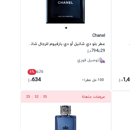
Chanel
عطر بلو دي شانيل أو دي بارفيوم للرجال شانيل
794
29
تا
د.إ.
توصيل فوري
679
6
%
634
1,
د.إ.
100 مل عطر
+6
د.إ.
عروضات مذهلة
34
:
32
:
25