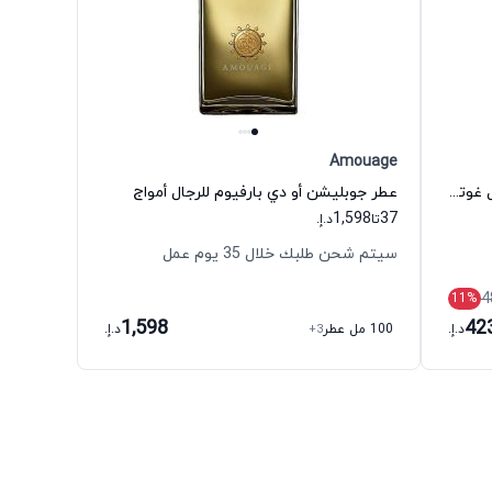
Amouage
عطر لو بو أو دي بارفيوم للرجال جان بول غوتييه
عطر جوبليشن أو دي بارفيوم للرجال أمواج
1,598
37
تا
د.إ.
سيتم شحن طلبك خلال 35 يوم عمل
4
11
%
1,598
42
د.إ.
100 مل عطر
+3
د.إ.