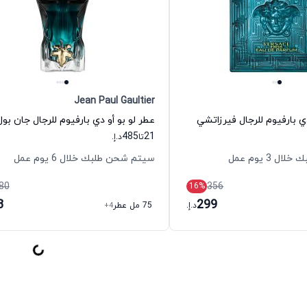
Jean Paul Gaultier
 بارفيوم للرجال فيرزاتشي
485
21
تا
د.إ.
 3 يوم عمل
سيتم شحن طلبك خلال 6 يوم عمل
80
356
16
%
3
299
د.إ.
75 مل عطر
+4