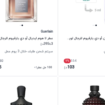
Guerlain
عطر ايماجينيشن أو دي بارفيوم للرجال لويس فيتون
عطر لا هوم ايديال أو دي بارفيوم للرجال
395
3
تا
د.إ.
سيتم شحن طلبك خلال 3 يوم عمل
80
114
9
%
5
103
د.إ.
100 مل عطر
+5