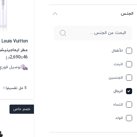
الجنس
Louis Vuitton
للأطفال
2,690
46
تا
د.إ.
للبنت
توصيل فوري
للجنسين
5 مل تقسيم
+3
للرجال
للنساء
خصم خاص
للولد