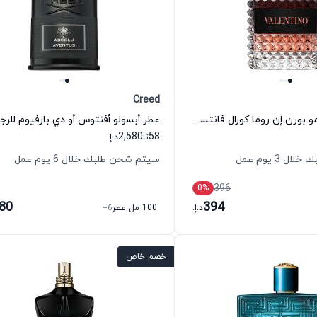
Creed
عطر فالنتينو اومو بورن إن روما كورال فانتسي أو دي تواليت للرجال فالنتينو
عطر أبسولو أفنتوس أو دي بارفيوم للرجا
2,580
58
تا
د.إ.
 3 يوم عمل
سيتم شحن طلبك خلال 6 يوم عمل
396
0
%
580
394
د.إ.
100 مل عطر
+6
خصم خاص