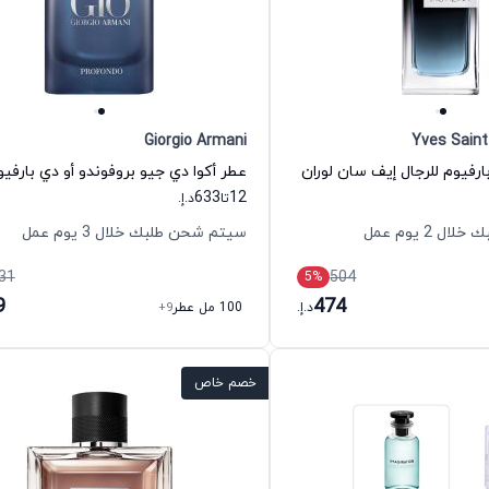
Giorgio Armani
Yves Saint
ارفيوم للرجال إيف سان لوران
633
12
تا
د.إ.
 2 يوم عمل
سيتم شحن طلبك خلال 3 يوم عمل
31
504
5
%
9
474
د.إ.
100 مل عطر
+9
خصم خاص