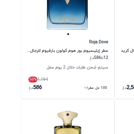
Roja Dove
ل كريد
عطر إيليسيوم بور هوم كولون بارفيوم للرجال روجا دوڤ
586
12
تا
د.إ.
سيتم شحن طلبك خلال 2 يوم عمل
1,194
50
%
586
2,
د.إ.
100 مل عطر
+4
د.إ.