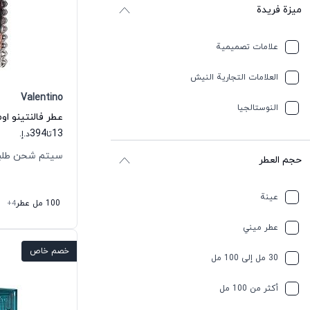
ميزة فريدة
علامات تصميمية
العلامات التجارية النيش
Valentino
النوستالجيا
394
13
تا
د.إ.
سيتم شحن طلبك خلال
حجم العطر
عينة
100 مل عطر
+4
عطر ميني
خصم خاص
30 مل إلى 100 مل
أكثر من 100 مل