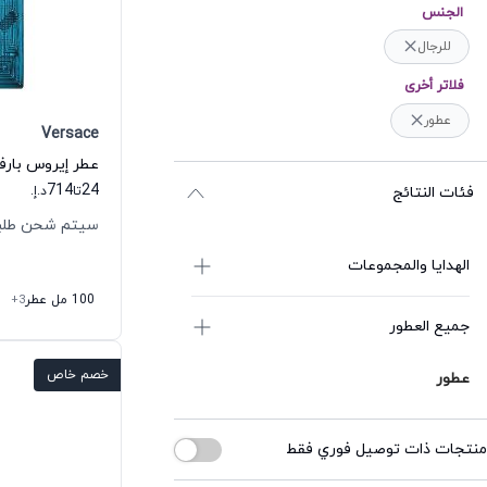
الجنس
للرجال
فلاتر أخرى
عطور
Versace
عطر إيروس بارف
714
24
فئات النتائج
تا
د.إ.
سيتم شحن طلبك خلال
الهدايا والمجموعات
100 مل عطر
+3
جميع العطور
خصم خاص
عطور
منتجات ذات توصيل فوري فقط