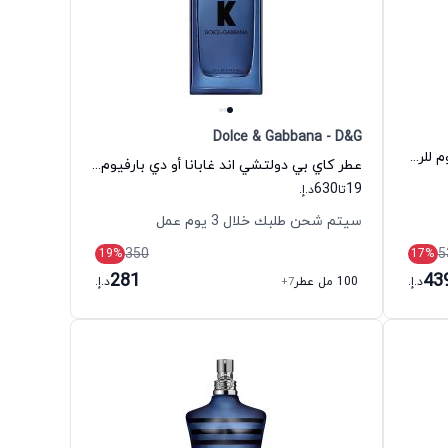
Dolce & Gabbana - D&G
عطر أكوا دي جيو بروفوندو أو دي بارفيوم للرجال جورجيو أرماني
عطر كاي بي دولتشي اند غابانا أو دي بارفيوم للرجال دولتشي اند غابانا
630
19
تا
د.إ.
سيتم شحن طلبك خلال 3 يوم عمل
350
5
19
%
17
%
281
43
د.إ.
100 مل عطر
+7
د.إ.