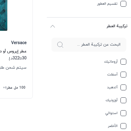
تقسیم العطور
ترکیبة العطر
Versace
عطر إيروس أو دي
322
30
تا
د.إ.
أروماتيك
سيتم شحن طلبك خلال
أسفلت
ألدهيد
100 مل عطر
+6
أوزونيك
استوائي
الأخضر