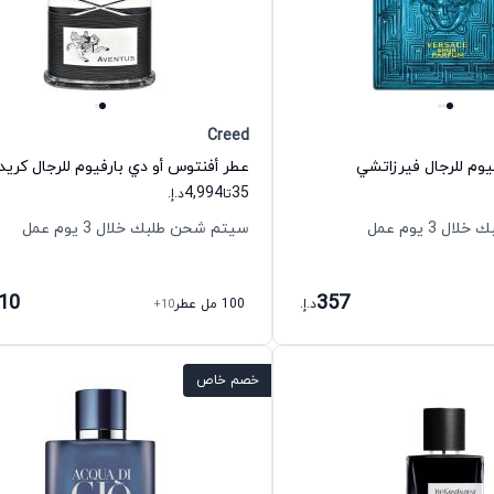
Creed
يوم للرجال فيرزاتشي
عطر أفنتوس أو دي بارفيوم للرجال كريد
4,994
35
تا
د.إ.
 3 يوم عمل
سيتم شحن طلبك خلال 3 يوم عمل
410
357
د.إ.
100 مل عطر
+10
خصم خاص