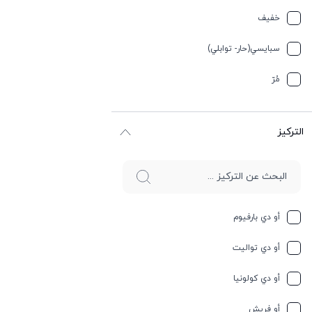
تيربيني
خفیف
جلد
سبایسي(حار- توابلي)
جوز الهند
مُرّ
حار وسبايسي
التركيز
حامِض
حلو
حليب
أو دي بارفيوم
حمضيات
أو دي تواليت
حيواني
أو دي كولونيا
خشبي
أو فريش