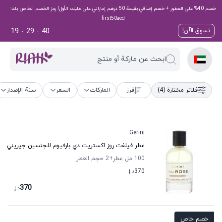
خصم 40% على العطور + خصم إضافي بقيمة 50 درهم إماراتي على طلبك الأول! رمز الخصم الخاص بك:
first50aed
19
29
40
تسوق الآن!
:
:
ابحث عن ماركة أو منتج
فلاتر مختارة
(4)
فرز
الماركات
السعر
سنة الإصدار
Gerini
عطر فيلفت روز اكستريت دي بارفيوم للجنسين جيريني
100 مل عطر
+2
حجم العطر
370
د.إ.
370
د.إ.
خصم خاص