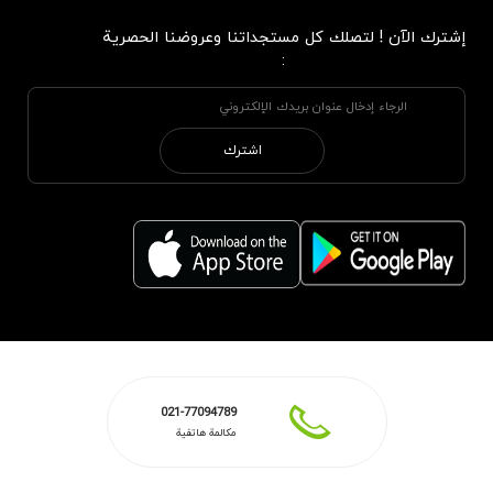
إشترك الآن ! لتصلك كل مستجداتنا وعروضنا الحصرية
:
اشترك
021-77094789
مكالمة هاتفية