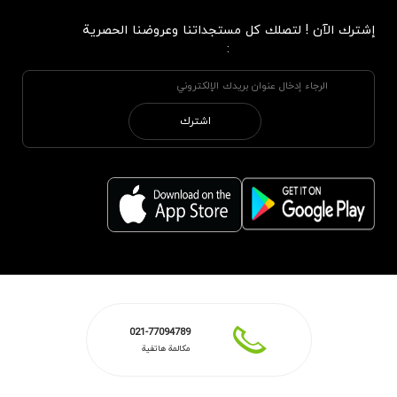
إشترك الآن ! لتصلك كل مستجداتنا وعروضنا الحصرية
:
اشترك
021-77094789
مكالمة هاتفية