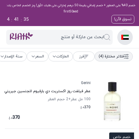
خصم 40% على العطور + خصم إضافي بقيمة 50 درهم إماراتي على طلبك الأول! رمز الخصم الخاص بك:
first50aed
4
41
35
تسوق الآن!
:
:
ابحث عن ماركة أو منتج
فلاتر مختارة
(4)
فرز
الماركات
السعر
سنة الإصدار
Gerini
عطر فيلفت روز اكستريت دي بارفيوم للجنسين جيريني
100 مل عطر
+2
حجم العطر
370
د.إ.
370
د.إ.
خصم خاص