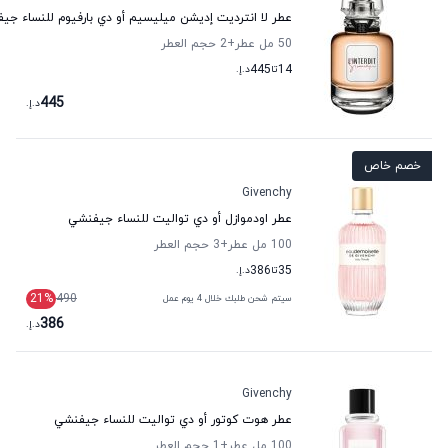
عطر لا انترديت إديشن ميليسيم أو دي بارفيوم للنساء جي
50 مل عطر
+2
حجم العطر
14
تا
445
د.إ.
445
د.إ.
خصم خاص
Givenchy
عطر اودموازل أو دي تواليت للنساء جيفنشي
100 مل عطر
+3
حجم العطر
35
تا
386
د.إ.
21
%
490
سيتم شحن طلبك خلال 4 يوم عمل
386
د.إ.
Givenchy
عطر هوت كوتور أو دي تواليت للنساء جيفنشي
100 مل عطر
+1
حجم العطر