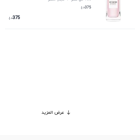
375
د.إ.
375
د.إ.
عرض المزيد