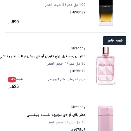
100 مل عطر
+5
حجم العطر
39
تا
890
د.إ.
890
د.إ.
خصم خاص
Givenchy
عطر ايريسستبل وري فلورال أو دي بارفيوم للنساء جيفنشي
80 مل عطر
+4
حجم العطر
19
تا
625
د.إ.
14
%
734
سيتم شحن طلبك خلال 4 يوم عمل
625
د.إ.
Givenchy
عطر بلاي أو دي بارفيوم للنساء جيفنشي
75 مل عطر
+3
حجم العطر
6
تا
975
د.إ.