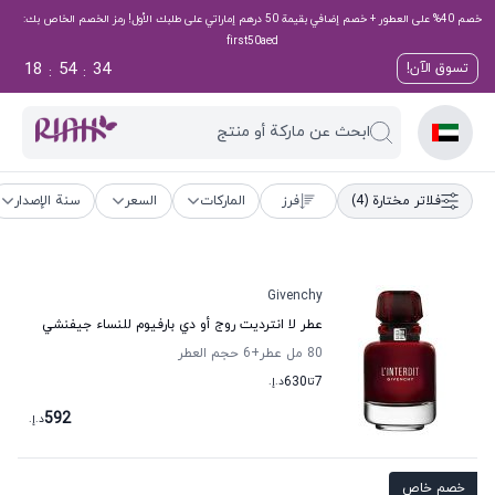
خصم 40% على العطور + خصم إضافي بقيمة 50 درهم إماراتي على طلبك الأول! رمز الخصم الخاص بك:
first50aed
18
54
33
تسوق الآن!
:
:
ابحث عن ماركة أو منتج
فلاتر مختارة
(4)
فرز
الماركات
السعر
سنة الإصدار
Givenchy
عطر لا انترديت روج أو دي بارفيوم للنساء جيفنشي
80 مل عطر
+6
حجم العطر
7
تا
630
د.إ.
592
د.إ.
خصم خاص