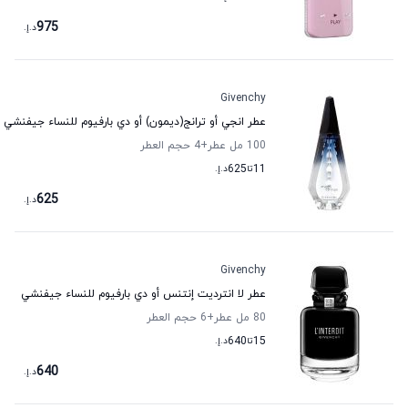
975
د.إ.
Givenchy
عطر انجي أو ترانج(ديمون) أو دي بارفيوم للنساء جيفنشي
100 مل عطر
+4
حجم العطر
11
تا
625
د.إ.
625
د.إ.
Givenchy
عطر لا انترديت إنتنس أو دي بارفيوم للنساء جيفنشي
80 مل عطر
+6
حجم العطر
15
تا
640
د.إ.
640
د.إ.