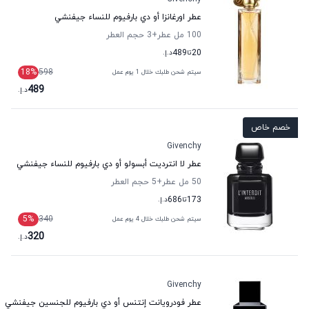
عطر اورغانزا أو دي بارفيوم للنساء جيفنشي
100 مل عطر
+3
حجم العطر
20
تا
489
د.إ.
18
%
598
سيتم شحن طلبك خلال 1 يوم عمل
489
د.إ.
خصم خاص
Givenchy
عطر لا انترديت أبسولو أو دي بارفيوم للنساء جيفنشي
50 مل عطر
+5
حجم العطر
173
تا
686
د.إ.
5
%
340
سيتم شحن طلبك خلال 4 يوم عمل
320
د.إ.
Givenchy
عطر فودرويانت إنتنس أو دي بارفيوم للجنسين جيفنشي