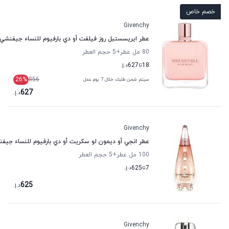
خصم خاص
Givenchy
عطر ايريسستبل روز فيلفت أو دي بارفيوم للنساء جيفنشي
80 مل عطر
+5
حجم العطر
18
تا
627
د.إ.
26
%
856
سيتم شحن طلبك خلال 7 يوم عمل
627
د.إ.
Givenchy
عطر انجي أو ديمون لو سكريت أو دي بارفيوم للنساء جيف
100 مل عطر
+5
حجم العطر
7
تا
625
د.إ.
625
د.إ.
Givenchy