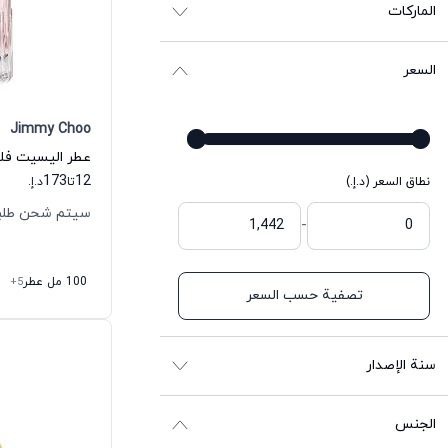
الماركات
السعر
Jimmy Choo
173
12
نطاق السعر (د.إ.)
تا
د.إ.
سيتم شحن طلبك خلال
-
100 مل عطر
+5
تصفية حسب السعر
سنة الإصدار
الجنس