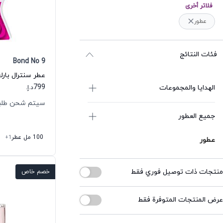
فلاتر أخرى
عطور
فئات النتائج
Bond No 9
799
الهدايا والمجموعات
د.إ.
سيتم شحن طلبك خلال
جميع العطور
100 مل عطر
+1
عطور
منتجات ذات توصيل فوري فقط
خصم خاص
عرض المنتجات المتوفرة فقط