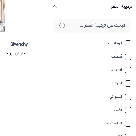
ترکیبة العطر
أروماتيك
Givenchy
أسفلت
ألدهيد
أوزونيك
استوائي
الأخضر
البلاستيك