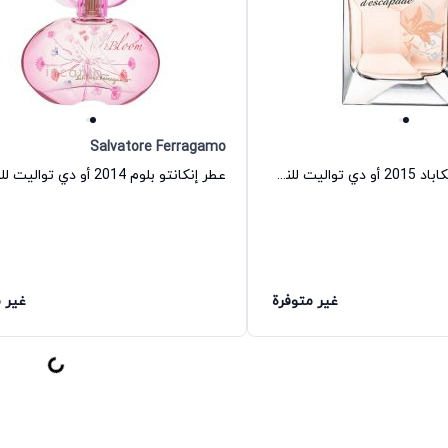
Salvatore Ferragamo
عطر ان اير د اسكاباد 2015 أو دي تواليت للنساء جيفنشي
غير متوفرة
غير 