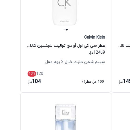
Calvin Klein
عطر أو دي ايسبرج وايلد روز أو دي تواليت للنساء ايسبرج
عطر سي كي اول أو دي تواليت للجنسين كالفين كلاين
124
9
تا
د.إ.
سيتم شحن طلبك خلال 3 يوم عمل
120
13
%
104
14
د.إ.
100 مل عطر
+5
د.إ.