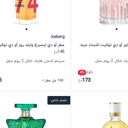
Iceberg
عطر اليسيت فلاور أو دي تواليت للنساء جيمي شو
145
د.إ.
 2 يوم عمل
سيتم شحن طلبك خلال 2 يوم عمل
181
4
%
5
173
د.إ.
100 مل عطر
+1
خصم خاص