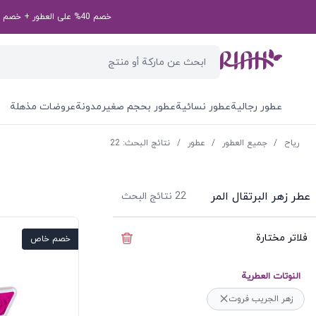
خصم 40% على العطور + خصم إضافي بقيمة 50 درهم إماراتي على طلبك الأول! رمز الخصم الخاص بك: first50aed
عطور رجالية
عطور نسائية
عطور بحجم صغير
مدونة
عروضات مذهلة
ریاح
/
جميع العطور
/
عطور
/
نتائج البحث: 22
عطر زهر البرتقال المر
22
نتائج البحث
فلاتر مختارة
إخفاء الفلاتر
خصم خاص
النوتات العطرية
زهر الجريب فروت