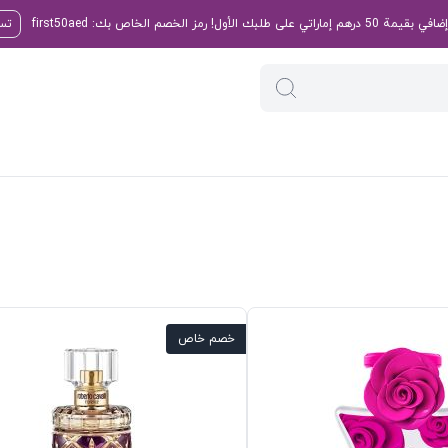
تسو
خصم خاص