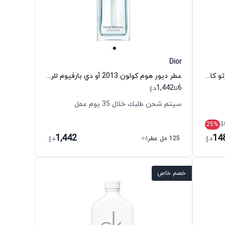
Dior
عطر فلورنس أو دي بارفيوم للنساء روبرتو كافالي
عطر ديور هوم كولون 2013 أو دي بارفيوم للرجال ديور
1,442
6
تا
د.إ.
سيتم شحن طلبك خلال 35 يوم عمل
1
25
%
1,442
14
د.إ.
125 مل عطر
+4
د.إ.
خصم خاص