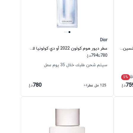
Dior
عطر نيو يورك مسك أو دي بارفيوم للجنسين بوند نامبر 9
عطر ديور هوم كولون 2022 أو دي كولونيا للجنسين ديور
794
780
تا
د.إ.
سيتم شحن طلبك خلال 35 يوم عمل
8
5
%
780
75
د.إ.
125 مل عطر
+4
د.إ.