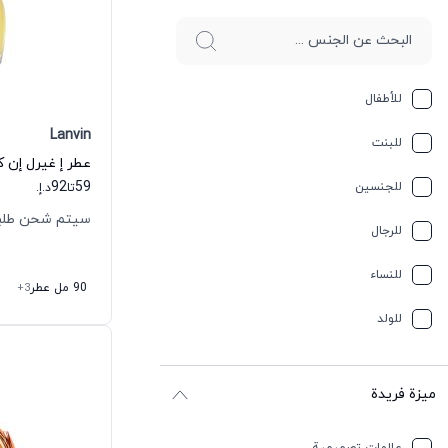
للأطفال
Lanvin
للبنت
92
59
للجنسين
تا
د.إ.
سيتم شحن طلبك خلال
للرجال
للنساء
90 مل عطر
+3
للولد
ميزة فريدة