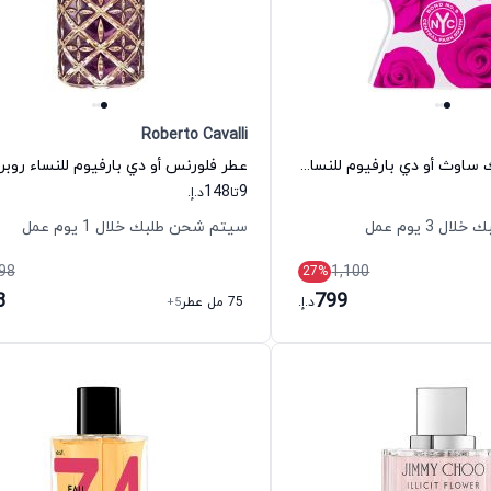
Roberto Cavalli
عطر سنترال بارك ساوث أو دي بارفيوم للنساء بوند نامبر 9
148
9
تا
د.إ.
 3 يوم عمل
سيتم شحن طلبك خلال 1 يوم عمل
98
1,100
27
%
8
799
د.إ.
75 مل عطر
+5