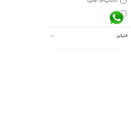
سبایسي(حار- توابلي)
جوز الهند
مُرّ
حار وسبايسي
التركيز
حامِض
حلو
حليب
أو دي بارفيوم
حمضيات
أو دي تواليت
حيواني
أو دي كولونيا
خشبي
أو فريش
خشبي
اكستريت دي بارفيوم
خفیف وسبايسي