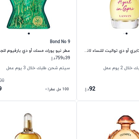
Bond No 9
عطر إ غيرل إن كابري أو دي تواليت للنساء لانفين
759
39
تا
د.إ.
 2 يوم عمل
سيتم شحن طلبك خلال 3 يوم عمل
00
9
92
د.إ.
100 مل عطر
+3