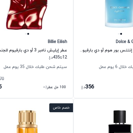
Billie Eilish
Dolce & 
عطر لايت بلو أو إنتتس بور هوم أو دي بارفيوم للرجال دولتشي اند غابانا
435
12
تا
د.إ.
 6 يوم عمل
سيتم شحن طلبك خلال 35 يوم عمل
70
5
356
د.إ.
100 مل عطر
+2
خصم خاص