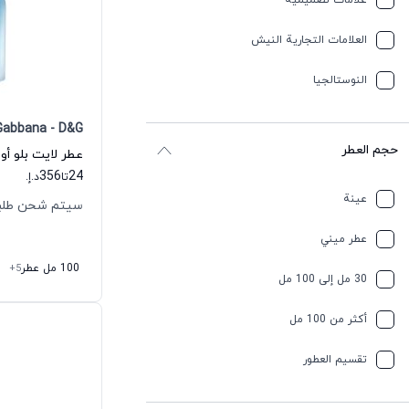
علامات تصميمية
العلامات التجارية النيش
النوستالجيا
Gabbana - D&G
حجم العطر
356
24
تا
د.إ.
عينة
سيتم شحن طلبك خلال
عطر ميني
100 مل عطر
+5
30 مل إلى 100 مل
أكثر من 100 مل
تقسیم العطور