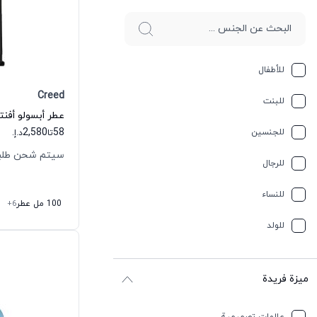
للأطفال
Creed
للبنت
عطر أبسولو أفنت
2,580
58
للجنسين
تا
د.إ.
سيتم شحن طلبك خلال
للرجال
للنساء
100 مل عطر
+6
للولد
ميزة فريدة