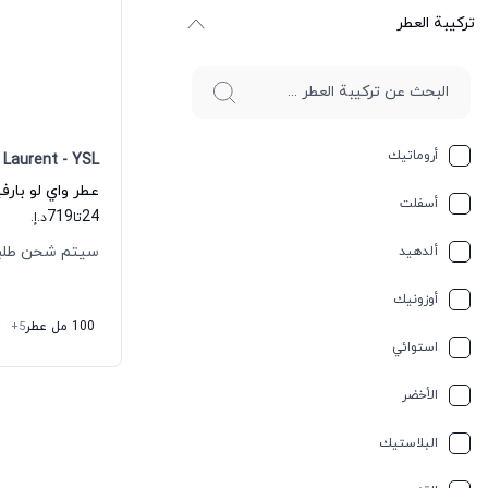
ترکیبة العطر
أروماتيك
 Laurent - YSL
أسفلت
719
24
تا
د.إ.
سيتم شحن طلبك خلال
ألدهيد
أوزونيك
100 مل عطر
+5
استوائي
الأخضر
البلاستيك