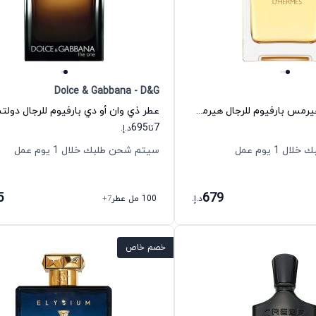
Dolce & Gabbana - D&G
عطر تيري دي هيرمس بارفيوم للرجال هيرمس
695
7
تا
د.إ.
 1 يوم عمل
سيتم شحن طلبك خلال 1 يوم عمل
5
679
د.إ.
100 مل عطر
+7
خصم خاص