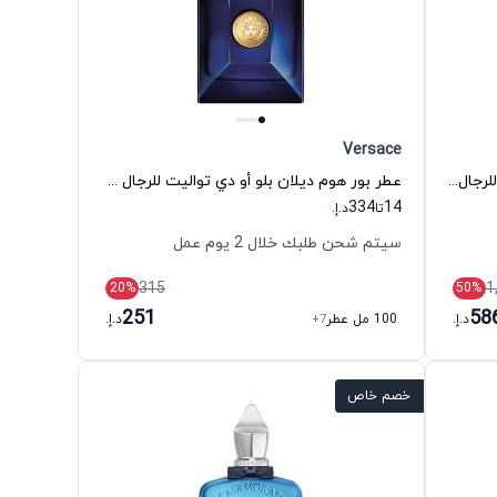
Versace
عطر إيليسيوم بور هوم كولون بارفيوم للرجال روجا دوڤ
عطر بور هوم ديلان بلو أو دي تواليت للرجال فيرزاتشي
334
14
تا
د.إ.
سيتم شحن طلبك خلال 2 يوم عمل
315
1
20
%
50
%
251
58
د.إ.
100 مل عطر
+7
د.إ.
خصم خاص