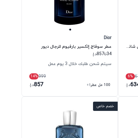
Dior
عطر بلو دي شانيل أو دي بارفيوم للرجال شانيل
عطر سوفاج إلكسير بارفيوم للرجال ديور
857
34
تا
د.إ.
سيتم شحن طلبك خلال 3 يوم عمل
999
6
14
%
6
%
857
63
د.إ.
100 مل عطر
+5
د.إ.
خصم خاص