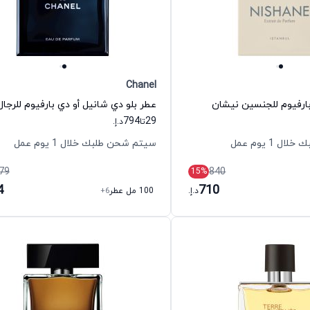
Chanel
ارفيوم للجنسين نيشان
794
29
تا
د.إ.
 1 يوم عمل
سيتم شحن طلبك خلال 1 يوم عمل
79
840
15
%
4
710
د.إ.
100 مل عطر
+6