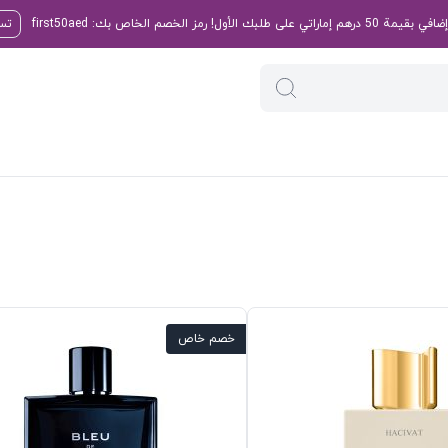
تسو
خصم خاص