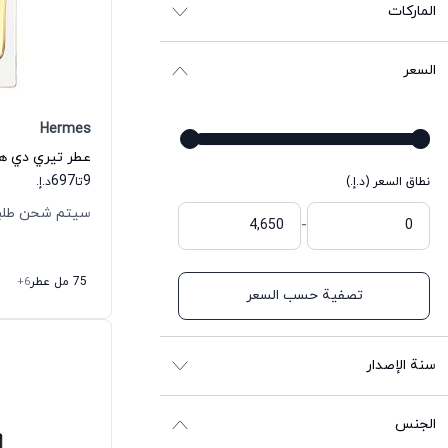
الماركات
السعر
Hermes
697
9
نطاق السعر (د.إ.)
تا
د.إ.
سيتم شحن طلبك خلال
-
75 مل عطر
+6
تصفية حسب السعر
سنة الإصدار
الجنس