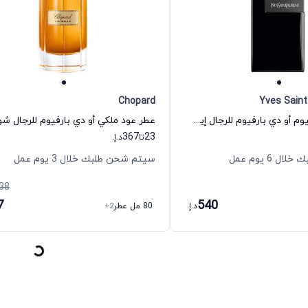
Chopard
Yves Saint
عطر واي لو بارفيوم أو دي بارفيوم للرجال إيف سان لوران
عطر عود ملكي أو دي بارفيوم للرجال شوب
367
23
تا
د.إ.
 6 يوم عمل
سيتم شحن طلبك خلال 3 يوم عمل
38
7
540
د.إ.
80 مل عطر
+2