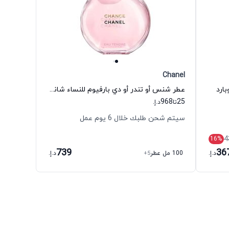
Chanel
ارد
عطر شنس أو تندر أو دي بارفيوم للنساء شانيل
968
25
تا
د.إ.
سيتم شحن طلبك خلال 6 يوم عمل
4
16
%
739
36
د.إ.
100 مل عطر
+5
د.إ.