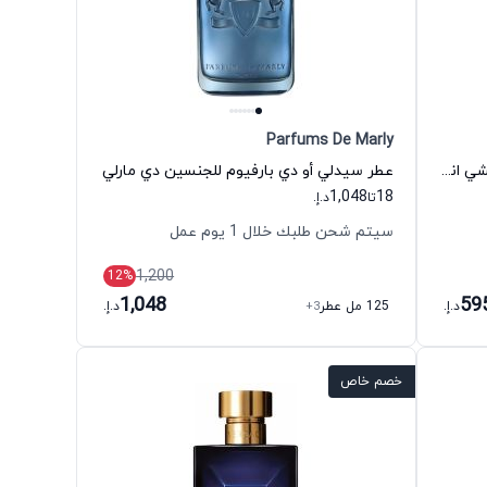
Parfums De Marly
عطر ذي وان أو دي بارفيوم للرجال دولتشي اند غابانا
عطر سيدلي أو دي بارفيوم للجنسين دي مارلي
1,048
18
تا
د.إ.
سيتم شحن طلبك خلال 1 يوم عمل
1,200
12
%
1,048
59
د.إ.
125 مل عطر
+3
د.إ.
خصم خاص