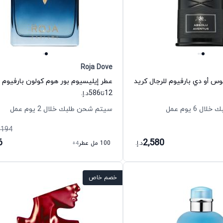
Roja Dove
وس أو دي بارفيوم للرجال كريد
586
12
تا
د.إ.
 6 يوم عمل
سيتم شحن طلبك خلال 2 يوم عمل
,194
6
2,580
د.إ.
100 مل عطر
+4
خصم خاص