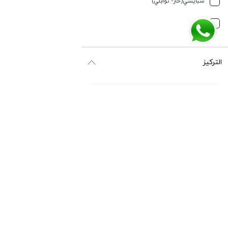
سبایسي(حار- توابلي)
جوز الهند
مُرّ
حار وسبايسي
التركيز
حامِض
حلو
حليب
أو دي بارفيوم
حمضيات
أو دي تواليت
حيواني
أو دي كولونيا
خشبي
أو فريش
خشبي
اكستريت دي بارفيوم
خفیف وسبايسي