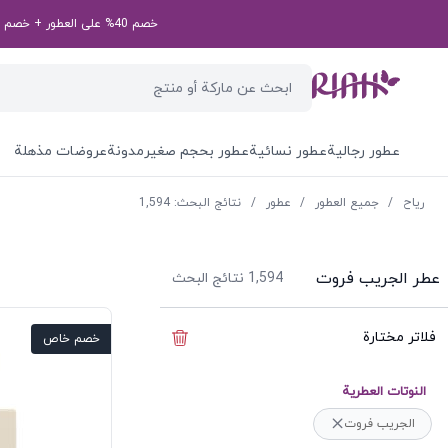
خصم 40% على العطور + خصم إضافي بقيمة 50 درهم إماراتي على طلبك الأول! رمز الخصم الخاص بك: first50aed
عطور رجالية
عطور نسائية
عطور بحجم صغير
مدونة
عروضات مذهلة
ریاح
/
جميع العطور
/
عطور
/
نتائج البحث: 1,594
عطر الجريب فروت
1,594
نتائج البحث
فلاتر مختارة
إخفاء الفلاتر
خصم خاص
النوتات العطرية
الجريب فروت