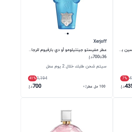
Xerjoff
عطر إيليش نامبر 3 أو دي بارفيوم للجنسين بيلي ايليش
عطر مفيستو جينتيلومو أو دي بارفيوم للرجال زيرجوف
700
36
تا
د.إ.
سيتم شحن طلبك خلال 2 يوم عمل
1,194
4
41
%
7
%
700
43
د.إ.
100 مل عطر
+2
د.إ.