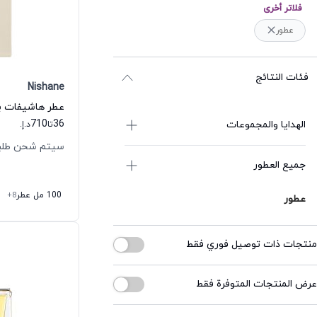
فلاتر أخرى
عطور
فئات النتائج
Nishane
عطر هاشيفات ب
710
36
الهدايا والمجموعات
تا
د.إ.
سيتم شحن طلبك خلال
جميع العطور
100 مل عطر
+8
عطور
منتجات ذات توصيل فوري فقط
عرض المنتجات المتوفرة فقط