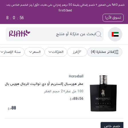
خصم 40% على العطور + خصم إضافي بقيمة 50 درهم إماراتي على طلبك الأول! رمز الخصم الخاص بك:
first50aed
8
0
56
تسوق الآن!
:
:
ابحث عن ماركة أو منتج
فلاتر مختارة
(4)
فرز
الماركات
السعر
سنة الإصدار
Horseball
عطر هورسبال إكستريم أو دي تواليت للرجال هورس بال
100 مل عطر
+2
حجم العطر
56
تا
88
د.إ.
88
د.إ.
خصم خاص