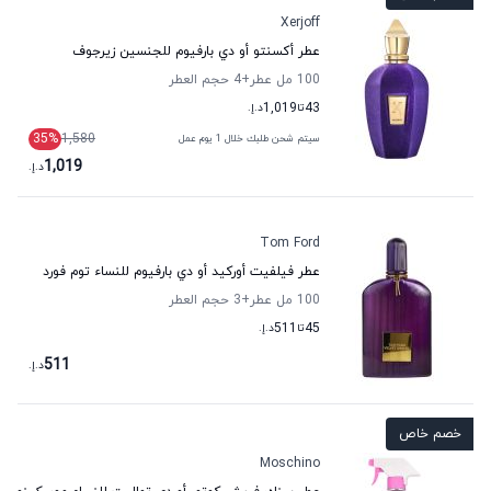
Xerjoff
عطر أكسنتو أو دي بارفيوم للجنسين زيرجوف
100 مل عطر
+4
حجم العطر
43
تا
1,019
د.إ.
35
%
1,580
سيتم شحن طلبك خلال 1 يوم عمل
1,019
د.إ.
Tom Ford
عطر فيلفيت أوركيد أو دي بارفيوم للنساء توم فورد
100 مل عطر
+3
حجم العطر
45
تا
511
د.إ.
511
د.إ.
خصم خاص
Moschino