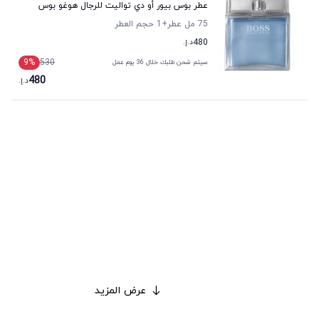
عطر بوس بيور أو دي تواليت للرجال هوغو بوس
75 مل عطر
+1
حجم العطر
480
د.إ.
9
%
530
سيتم شحن طلبك خلال 36 يوم عمل
480
د.إ.
عرض المزيد