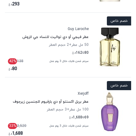
293
د.إ.
خصم خاص
Guy Laroche
عطر فيجي أو دي تواليت للنساء جي لاروش
50 مل عطر
+2
حجم العطر
80
تا
162
د.إ.
42
%
138
سيتم شحن طلبك خلال 3 يوم عمل
80
د.إ.
خصم خاص
Xerjoff
عطر بربل اكسنتو أو دي بارفيوم للجنسين زيرجوف
100 مل عطر
+3
حجم العطر
69
تا
1,688
د.إ.
33
%
2,520
سيتم شحن طلبك خلال 3 يوم عمل
1,688
د.إ.