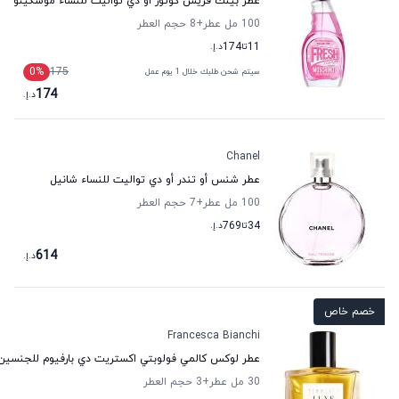
عطر بينك فريش كوتور أو دي تواليت للنساء موسكينو
100 مل عطر
+8
حجم العطر
11
تا
174
د.إ.
0
%
175
سيتم شحن طلبك خلال 1 يوم عمل
174
د.إ.
Chanel
عطر شنس أو تندر أو دي تواليت للنساء شانيل
100 مل عطر
+7
حجم العطر
34
تا
769
د.إ.
614
د.إ.
خصم خاص
Francesca Bianchi
عطر لوكس كالمي فولوبتي اكستريت دي بارفيوم للجنسين 
30 مل عطر
+3
حجم العطر