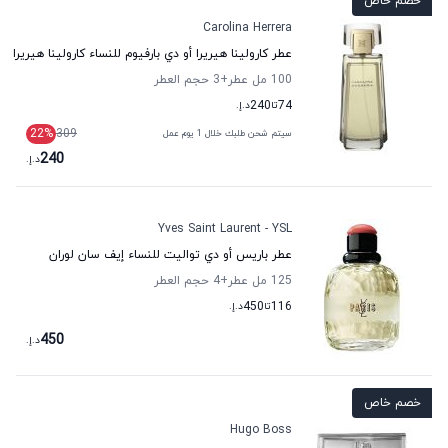
خصم خاص
Carolina Herrera
عطر كارولينا هيريرا أو دي بارفيوم للنساء كارولينا هيريرا
100 مل عطر
+3
حجم العطر
74
تا
240
د.إ.
22
%
309
سيتم شحن طلبك خلال 1 يوم عمل
240
د.إ.
Yves Saint Laurent - YSL
عطر باريس أو دي تواليت للنساء إيف سان لوران
125 مل عطر
+4
حجم العطر
116
تا
450
د.إ.
450
د.إ.
خصم خاص
Hugo Boss