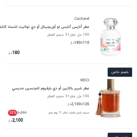
Cacharel
عطر أنايس أنايس لو أوريجينال أو دي تواليت للنساء كاشا
100 مل عطر
+3
حجم العطر
110
تا
180
د.إ.
180
د.إ.
خصم خاص
MDCI
عطر شيبر بالاتين أو دي بارفيوم للجنسين مديسي
100 مل عطر
+3
حجم العطر
126
تا
2,100
د.إ.
35
%
3,250
سيتم شحن طلبك خلال 11 يوم عمل
2,100
د.إ.