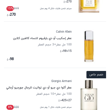
270
د.إ.
15
%
319
سيتم شحن طلبك خلال 4 يوم عمل
270
د.إ.
Calvin Klein
عطر إسكيب أو دي بارفيوم للنساء كالفين كلاين
100 مل عطر
+3
حجم العطر
15
تا
98
د.إ.
98
د.إ.
خصم خاص
Giorgio Armani
عطر أكوا دي جيو أو دي تواليت للرجال جورجيو أرماني
100 مل عطر
+10
حجم العطر
27
تا
425
د.إ.
8
%
320
سيتم شحن طلبك خلال 1 يوم عمل