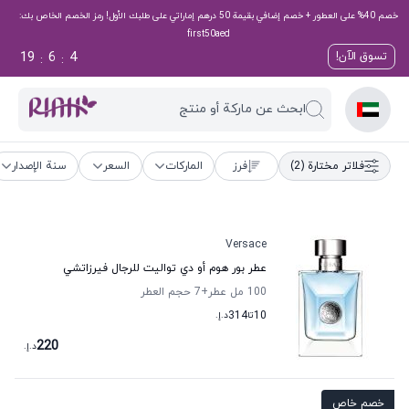
خصم 40% على العطور + خصم إضافي بقيمة 50 درهم إماراتي على طلبك الأول! رمز الخصم الخاص بك:
first50aed
19
6
3
تسوق الآن!
:
:
ابحث عن ماركة أو منتج
فلاتر مختارة
(2)
فرز
الماركات
السعر
سنة الإصدار
Versace
عطر بور هوم أو دي تواليت للرجال فيرزاتشي
100 مل عطر
+7
حجم العطر
10
تا
314
د.إ.
220
د.إ.
خصم خاص