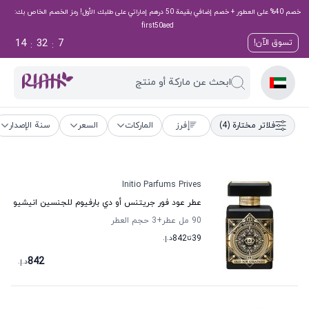
خصم 40% على العطور + خصم إضافي بقيمة 50 درهم إماراتي على طلبك الأول! رمز الخصم الخاص بك:
first50aed
14
32
6
تسوق الآن!
:
:
ابحث عن ماركة أو منتج
فلاتر مختارة
(4)
فرز
الماركات
السعر
سنة الإصدار
Initio Parfums Prives
عطر عود فور جريتنس أو دي بارفيوم للجنسين انيشيو
90 مل عطر
+3
حجم العطر
39
تا
842
د.إ.
842
د.إ.