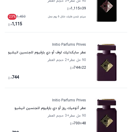
90 مل عطر
+3
حجم العطر
39
تا
1,115
د.إ.
23
%
1,450
سيتم شحن طلبك خلال 6 يوم عمل
1,115
د.إ.
Initio Parfums Prives
عطر سايكدليك لوف أو دي بارفيوم للجنسين انيشيو
90 مل عطر
+2
حجم العطر
22
تا
744
د.إ.
744
د.إ.
Initio Parfums Prives
عطر أتوميك روز أو دي بارفيوم للجنسين انيشيو
90 مل عطر
+3
حجم العطر
48
تا
700
د.إ.