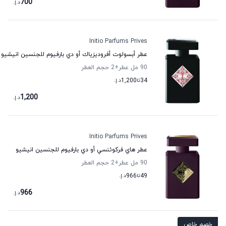
700
د.إ.
Initio Parfums Prives
عطر أبسولوت أفروديزياك أو دي بارفيوم للجنسين انيشيو
90 مل عطر
+2
حجم العطر
34
تا
1,200
د.إ.
1,200
د.إ.
Initio Parfums Prives
عطر هاي فركوئنسي أو دي بارفيوم للجنسين انيشيو
90 مل عطر
+2
حجم العطر
49
تا
966
د.إ.
966
د.إ.
خصم خاص