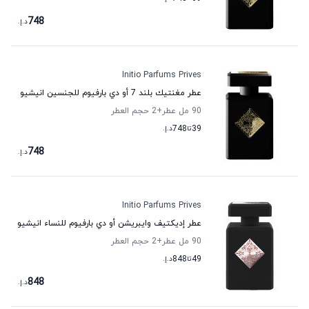
748
د.إ.
Initio Parfums Prives
عطر مغنتيك بلند 7 أو دي بارفيوم للجنسين انيشيو
90 مل عطر
+2
حجم العطر
39
تا
748
د.إ.
748
د.إ.
Initio Parfums Prives
عطر إديكتيف وايبريشن أو دي بارفيوم للنساء انيشيو
90 مل عطر
+2
حجم العطر
49
تا
848
د.إ.
848
د.إ.