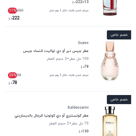
13
تا
222
د.إ.
11
%
250
سيتم شحن طلبك خلال 2 يوم عمل
222
د.إ.
خصم خاص
Guess
عطر جيس دير أو دي تواليت للنساء جيس
100 مل عطر
+3
حجم العطر
78
د.إ.
20
%
98
سيتم شحن طلبك خلال 3 يوم عمل
78
د.إ.
خصم خاص
Baldessarini
عطر كونسنتري أو دي كولونيا للرجال بالديساريني
75 مل عطر
+2
حجم العطر
130
د.إ.