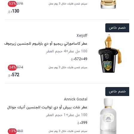
53
%
278
سيتم شحن طلبك خلال 3 يوم عمل
130
د.إ.
خصم خاص
Xerjoff
عطر كاساموراتي ريجيو أو دي بارفيوم للجنسين زيرجوف
100 مل عطر
+4
حجم العطر
49
تا
572
د.إ.
34
%
874
سيتم شحن طلبك خلال 3 يوم عمل
572
د.إ.
خصم خاص
Annick Goutal
عطر شات بيرش أو دي تواليت للجنسين أنيك جوتال
100 مل عطر
+1
حجم العطر
399
د.إ.
13
%
460
سيتم شحن طلبك خلال 3 يوم عمل