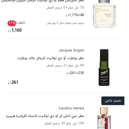
عطر أميريس هوم أو دي تواليت للرجال ميزون فرانسيس 
70 مل عطر
+6
حجم العطر
48
تا
1,776
د.إ.
17
%
1,409
سيتم شحن طلبك خلال 3 يوم عمل
1,160
د.إ.
Jacques Bogart
عطر بوغارت أو دي تواليت للرجال جاك بوغارت
90 مل عطر
+2
حجم العطر
230
تا
261
د.إ.
261
د.إ.
خصم خاص
Carolina Herrera
عطر سي اتش ال أو دي تواليت للنساء كارولينا هيريرا
100 مل عطر
+4
حجم العطر