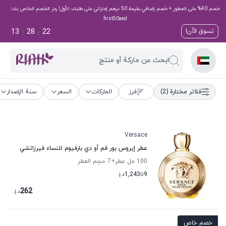
خصم 40% على العطور + خصم إضافي بقيمة 50 درهم إماراتي على طلبك الأول! رمز الخصم الخاص بك:
first50aed
13
28
21
تسوق الآن!
:
:
ابحث عن ماركة أو منتج
فلاتر مختارة
(2)
فرز
الماركات
السعر
سنة الإصدار
Versace
عطر إيروس بور فم أو دي بارفيوم للنساء فيرزاتشي
100 مل عطر
+7
حجم العطر
9
تا
1,243
د.إ.
262
د.إ.
خصم خاص