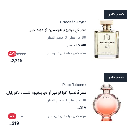
خصم خاص
Ormonde Jayne
عطر كي بارفيوم للجنسين أورموند جين
88 مل عطر
+3
حجم العطر
40
تا
2,215
د.إ.
25
%
2,960
سيتم شحن طلبك خلال 10 يوم عمل
2,215
د.إ.
خصم خاص
Paco Rabanne
عطر أولمبيا أكوا لوجير أو دي بارفيوم للنساء باكو رابان
80 مل عطر
+3
حجم العطر
319
د.إ.
4
%
334
سيتم شحن طلبك خلال 3 يوم عمل
319
د.إ.