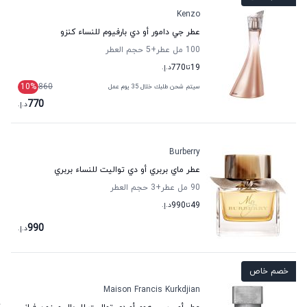
Kenzo
عطر جي دامور أو دي بارفيوم للنساء كنزو
100 مل عطر
+5
حجم العطر
19
تا
770
د.إ.
10
%
860
سيتم شحن طلبك خلال 35 يوم عمل
770
د.إ.
Burberry
عطر ماي بربري أو دي تواليت للنساء بربري
90 مل عطر
+3
حجم العطر
49
تا
990
د.إ.
990
د.إ.
خصم خاص
Maison Francis Kurkdjian