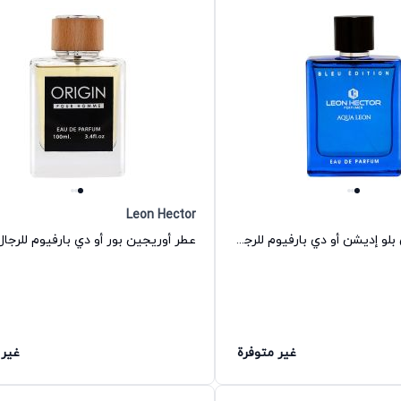
Leon Hector
عطر أكوا ليون بلو إديشن أو دي بارفيوم للرجال ليون هكتور
غير متوفرة
غير 