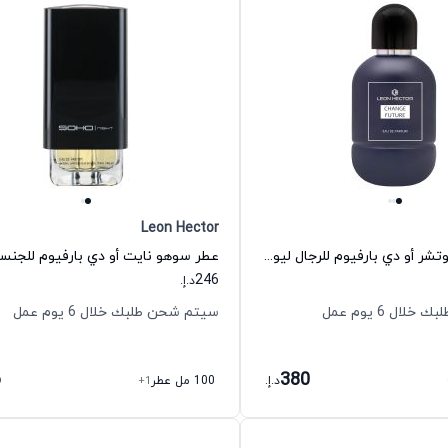
Leon Hector
عطر تشنج فيوتشر أو دي بارفيوم للرجال ليون هكتور
246
د.إ.
ال 6 يوم عمل
سيتم شحن طلبك خلال 6 يوم عمل
6
380
د.إ.
100 مل عطر
+1