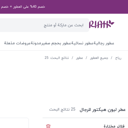
خصم 40% على العطور + خصم إضافي بقيمة 50 درهم إماراتي على طلبك الأول! رمز الخصم الخاص بك: first50aed
عطور رجالية
عطور نسائية
عطور بحجم صغير
مدونة
عروضات مذهلة
ریاح
/
جميع العطور
/
عطور
/
نتائج البحث: 25
عطر ليون هيكتور للرجال
25
نتائج البحث
فلاتر مختارة
إخفاء الفلاتر