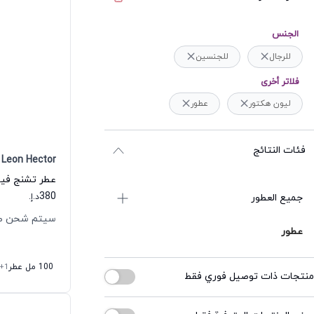
الجنس
للرجال
للجنسين
فلاتر أخرى
ليون هكتور
عطور
فئات النتائج
Leon Hector
380
جميع العطور
د.إ.
سيتم شحن طلبك خل
عطور
100 مل عطر
+1
منتجات ذات توصيل فوري فقط