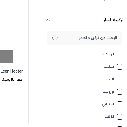
ترکیبة العطر
أروماتيك
أسفلت
Leon Hector
ألدهيد
أوزونيك
استوائي
الأخضر