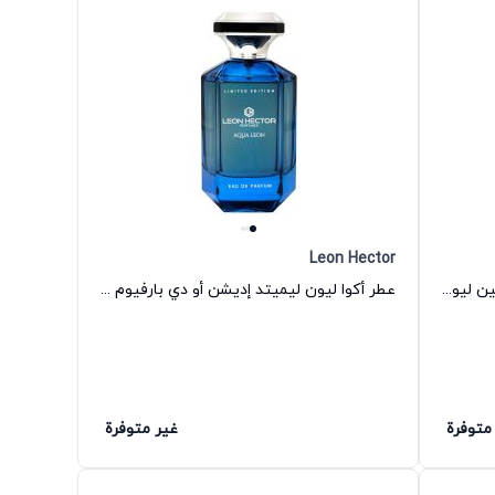
Leon Hector
عطر تشوز ديزاير أو دي بارفيوم للجنسين ليون هكتور
عطر أكوا ليون ليميتد إديشن أو دي بارفيوم للرجال ليون هكتور
متوفرة
غير متوفرة