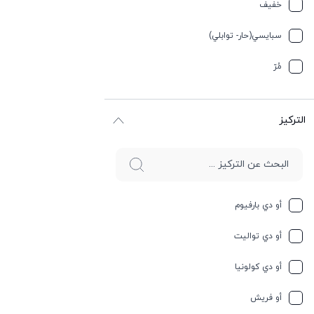
تيربيني
خفیف
جلد
سبایسي(حار- توابلي)
جوز الهند
مُرّ
حار وسبايسي
التركيز
حامِض
حلو
حليب
أو دي بارفيوم
حمضيات
أو دي تواليت
حيواني
أو دي كولونيا
خشبي
أو فريش
خشبي