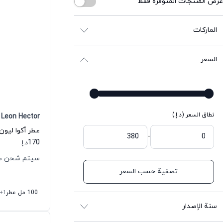
عرض المنتجات المتوفرة فقط
الماركات
السعر
نطاق السعر (د.إ.)
Leon Hector
-
170
د.إ.
سيتم شحن طلبك خل
تصفية حسب السعر
100 مل عطر
+1
سنة الإصدار