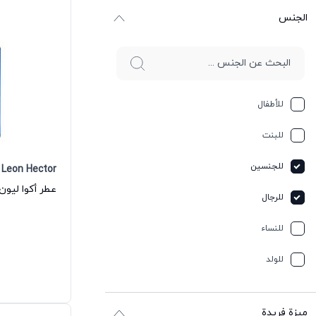
الجنس
للأطفال
للبنت
للجنسين
Leon Hector
للرجال
للنساء
للولد
ميزة فريدة