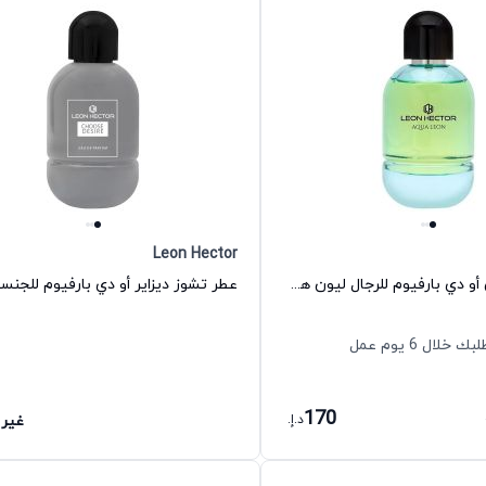
Leon Hector
عطر أكوا ليون أو دي بارفيوم للرجال ليون هكتور
ال 6 يوم عمل
170
د.إ.
غير 