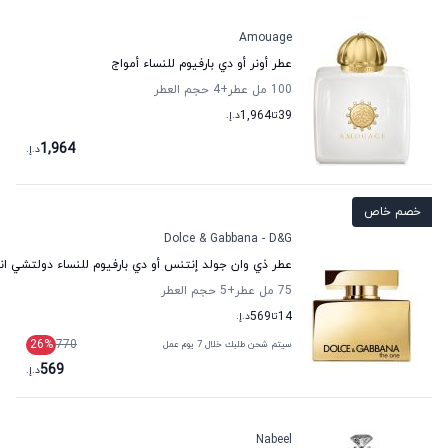
Amouage
عطر أونر أو دي بارفيوم للنساء أمواج
100 مل عطر
+4
حجم العطر
39
تا
1,964
د.إ.
1,964
د.إ.
خصم خاص
Dolce & Gabbana - D&G
عطر ذي وان جولد إنتنس أو دي بارفيوم للنساء دولتشي اند 
75 مل عطر
+5
حجم العطر
14
تا
569
د.إ.
26
%
770
سيتم شحن طلبك خلال 7 يوم عمل
569
د.إ.
Nabeel