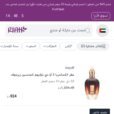
خصم 40% على العطور + خصم إضافي بقيمة 50 درهم إماراتي على طلبك الأول! رمز الخصم الخاص بك:
first50aed
14
48
5
تسوق الآن!
:
:
ابحث عن ماركة أو منتج
فلاتر مختارة
(2)
فرز
الماركات
السعر
سنة الإصدار
Xerjoff
عطر الكساندريا 2 أو دي بارفيوم للجنسين زيرجوف
50 مل عطر
+5
حجم العطر
49
تا
1,359
د.إ.
924
د.إ.
خصم خاص