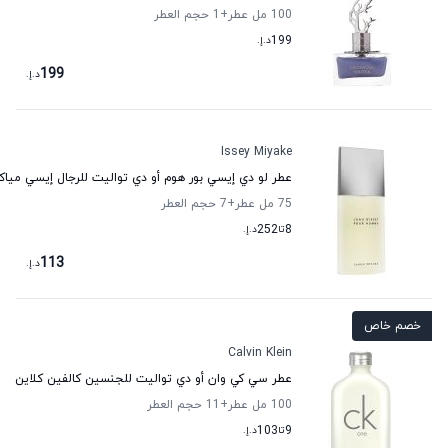
100 مل عطر
+1
حجم العطر
199
د.إ.
199
د.إ.
Issey Miyake
عطر لو دي إيسي بور هوم أو دي تواليت للرجال إيسي مياك
75 مل عطر
+7
حجم العطر
8
تا
252
د.إ.
113
د.إ.
خصم خاص
Calvin Klein
عطر سي كي وان أو دي تواليت للجنسين كالفين كلاين
100 مل عطر
+11
حجم العطر
9
تا
103
د.إ.