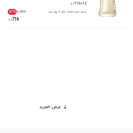
12
تا
716
د.إ.
47
%
1,359
سيتم شحن طلبك خلال 4 يوم عمل
716
د.إ.
عرض المزيد