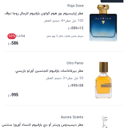
Roja Dove
عطر إيليسيوم بور هوم كولون بارفيوم للرجال روجا دوڤ
100 مل عطر
+4
حجم العطر
12
تا
586
د.إ.
50
%
1,194
سيتم شحن طلبك خلال 3 يوم عمل
586
د.إ.
Orto Parisi
عطر بيرغاماسك بارفيوم للجنسين أورتو باريسي
50 مل عطر
+3
حجم العطر
58
تا
995
د.إ.
995
د.إ.
Aurora Scents
عطر ديسيدوس وينتر أو دي بارفيوم للنساء أورورا سنتس