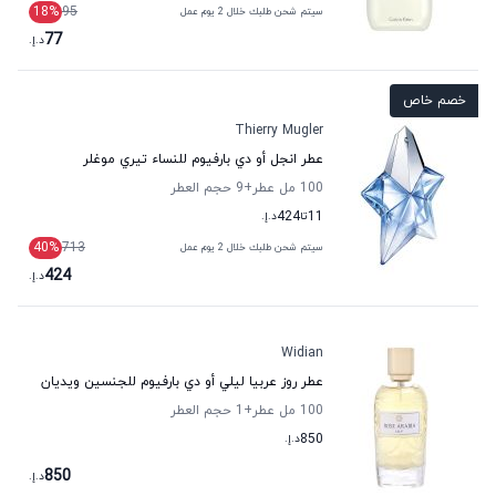
18
%
95
سيتم شحن طلبك خلال 2 يوم عمل
77
د.إ.
خصم خاص
Thierry Mugler
عطر انجل أو دي بارفيوم للنساء تيري موغلر
100 مل عطر
+9
حجم العطر
11
تا
424
د.إ.
40
%
713
سيتم شحن طلبك خلال 2 يوم عمل
424
د.إ.
Widian
عطر روز عربيا ليلي أو دي بارفيوم للجنسين ويديان
100 مل عطر
+1
حجم العطر
850
د.إ.
850
د.إ.