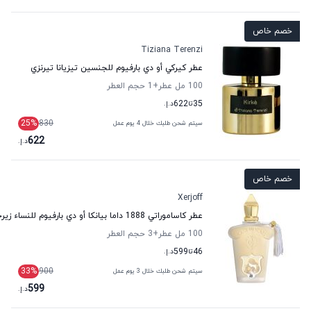
خصم خاص
Tiziana Terenzi
عطر كيركي أو دي بارفيوم للجنسين تيزيانا تيرنزي
100 مل عطر
+1
حجم العطر
35
تا
622
د.إ.
25
%
830
سيتم شحن طلبك خلال 4 يوم عمل
622
د.إ.
خصم خاص
Xerjoff
عطر كاساموراتي 1888 داما بيانكا أو دي بارفيوم للنساء زيرجوف
100 مل عطر
+3
حجم العطر
46
تا
599
د.إ.
33
%
900
سيتم شحن طلبك خلال 3 يوم عمل
599
د.إ.