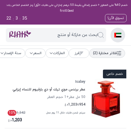
خصم 40% على العطور + خصم إضافي بقيمة 50 درهم إماراتي على طلبك الأول! رمز الخصم الخاص بك:
first50aed
22
3
35
تسوق الآن!
:
:
ابحث عن ماركة أو منتج
فلاتر مختارة
(2)
فرز
الماركات
السعر
سنة الإصدار
خصم خاص
Isabey
عطر برندس موي تيك أو دي بارفيوم للنساء إيزابي
50 مل عطر
+1
حجم العطر
954
تا
1,203
د.إ.
10
%
1,342
سيتم شحن طلبك خلال 11 يوم عمل
1,203
د.إ.