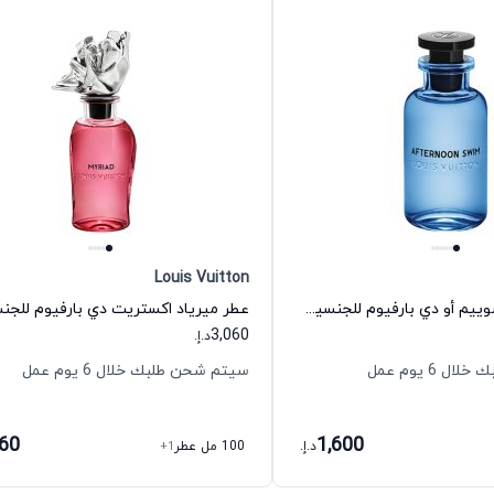
Louis Vuitton
عطر أفتر نون سوييم أو دي بارفيوم للجنسين لويس فيتون
3,060
د.إ.
 6 يوم عمل
سيتم شحن طلبك خلال 6 يوم عمل
060
1,600
د.إ.
100 مل عطر
+1