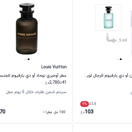
Louis Vuitton
عطر ايماجينيشن أو دي بارفيوم للرجال لويس فيتون
2,780
41
تا
د.إ.
سيتم شحن طلبك خلال 6 يوم عمل
114
9
%
970
103
د.إ.
100 مل عطر
+3