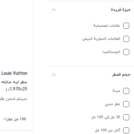
ميزة فريدة
علامات تصميمية
العلامات التجارية النيش
النوستالجيا
Louis Vuitton
حجم العطر
1,970
25
تا
د.إ.
عينة
سيتم شحن طلبك خلال
عطر ميني
30 مل إلى 100 مل
100 مل عطر
+2
أكثر من 100 مل