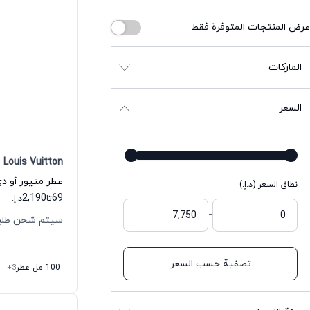
عرض المنتجات المتوفرة فقط
الماركات
السعر
Louis Vuitton
عطر متيور أو د
نطاق السعر (د.إ.)
2,190
69
تا
د.إ.
-
سيتم شحن طلبك خلال
تصفية حسب السعر
100 مل عطر
+3