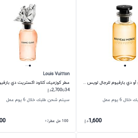
Louis Vuitton
عطر نوفو موندو أو دي بارفيوم للرجال لويس فيتون
2,700
34
تا
د.إ.
 6 يوم عمل
سيتم شحن طلبك خلال 6 يوم عمل
700
1,600
د.إ.
100 مل عطر
+2