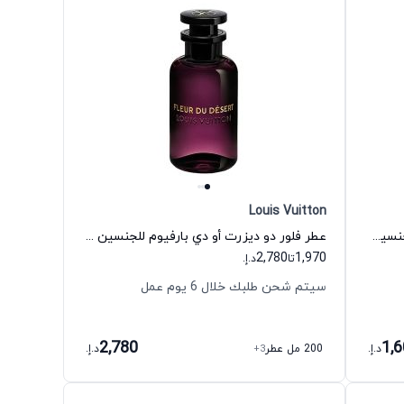
Louis Vuitton
عطر باسيفيك تشيل أو دي بارفيوم للجنسين لويس فيتون
عطر فلور دو ديزرت أو دي بارفيوم للجنسين لويس فيتون
2,780
1,970
تا
د.إ.
سيتم شحن طلبك خلال 6 يوم عمل
2,780
1,
د.إ.
200 مل عطر
+3
د.إ.