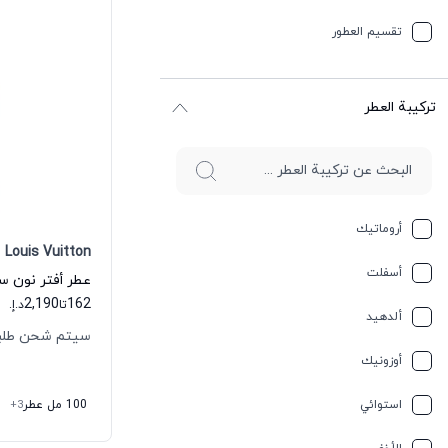
تقسیم العطور
ترکیبة العطر
أروماتيك
Louis Vuitton
أسفلت
2,190
162
تا
د.إ.
ألدهيد
سيتم شحن طلبك خلال
أوزونيك
استوائي
100 مل عطر
+3