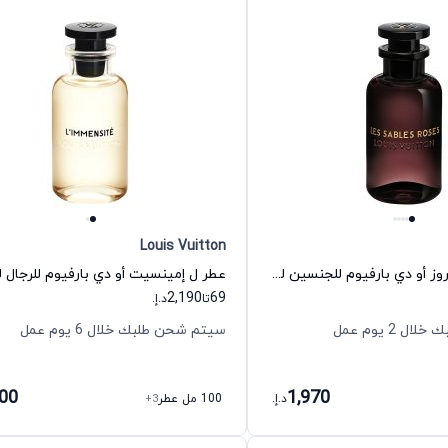
Louis Vuitton
عطر ليه سابله روز أو دي بارفيوم للجنسين لويس فيتون
2,190
69
تا
د.إ.
 2 يوم عمل
سيتم شحن طلبك خلال 6 يوم عمل
600
1,970
د.إ.
100 مل عطر
+3