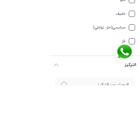
حلو
تيربيني
خفیف
جلد
سبایسي(حار- توابلي)
جوز الهند
مُرّ
حار وسبايسي
التركيز
حامِض
حلو
حليب
أو دي بارفيوم
حمضيات
أو دي تواليت
حيواني
أو دي كولونيا
خشبي