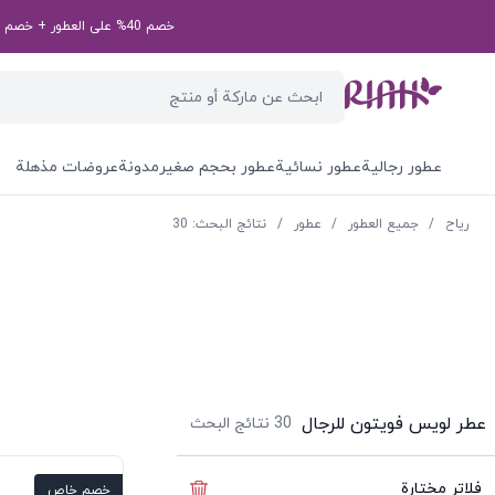
خصم 40% على العطور + خصم إضافي بقيمة 50 درهم إماراتي على طلبك الأول! رمز الخصم الخاص بك: first50aed
عطور رجالية
عطور نسائية
عطور بحجم صغير
مدونة
عروضات مذهلة
ریاح
/
جميع العطور
/
عطور
/
نتائج البحث: 30
عطر لويس فويتون للرجال
30
نتائج البحث
فلاتر مختارة
إخفاء الفلاتر
خصم خاص