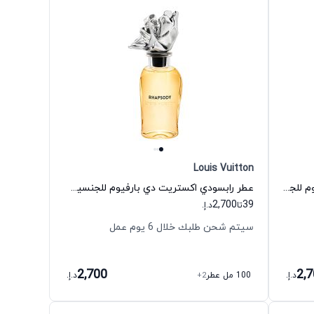
Louis Vuitton
عطر كوزميك كلاود اكستريت دي بارفيوم للجنسين لويس فيتون
عطر رابسودي اكستريت دي بارفيوم للجنسين لويس فيتون
2,700
39
تا
د.إ.
سيتم شحن طلبك خلال 6 يوم عمل
2,700
2,
د.إ.
100 مل عطر
+2
د.إ.