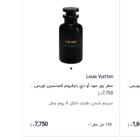
Louis Vuitton
عطر ل إمينسيت أو دي بارفيوم للرجال لويس فيتون
عطر بور عود أو دي بارفيوم للجنسين لويس فيتون
7,750
د.إ.
سيتم شحن طلبك خلال 6 يوم عمل
7,750
1,
د.إ.
100 مل عطر
+1
د.إ.