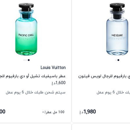
Louis Vuitton
ي بارفيوم للرجال لويس فيتون
1,600
د.إ.
 6 يوم عمل
سيتم شحن طلبك خلال 6 يوم عمل
600
1,980
د.إ.
100 مل عطر
+2