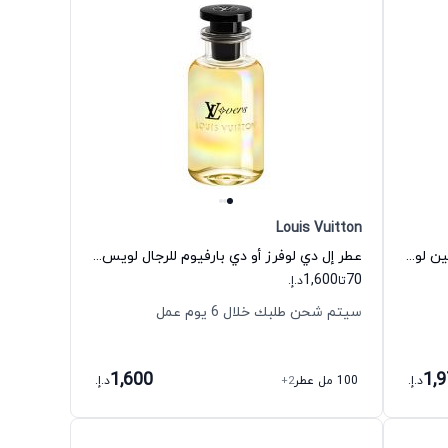
Louis Vuitton
عطر أومبري نوماد أو دي بارفيوم للجنسين لويس فيتون
عطر إل دي لوفرز أو دي بارفيوم للرجال لويس فيتون
1,600
70
تا
د.إ.
سيتم شحن طلبك خلال 6 يوم عمل
1,600
1,
د.إ.
100 مل عطر
+2
د.إ.