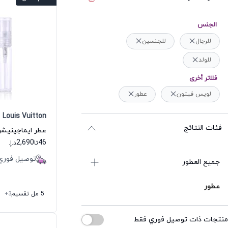
الجنس
للرجال
للجنسين
للولد
فلاتر أخرى
لويس فيتون
عطور
Louis Vuitton
فئات النتائج
2,690
46
تا
د.إ.
توصيل فوري
جميع العطور
عطور
5 مل تقسيم
+3
منتجات ذات توصيل فوري فقط