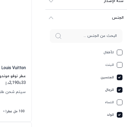
سنة الإصدار
الجنس
للأطفال
للبنت
Louis Vuitton
للجنسين
2,190
33
تا
د.إ.
للرجال
سيتم شحن طلبك خلال
للنساء
100 مل عطر
+3
للولد