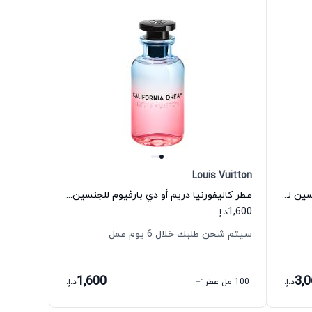
Louis Vuitton
عطر ميرياد اكستريت دي بارفيوم للجنسين لويس فيتون
عطر كاليفورنيا دريم أو دي بارفيوم للجنسين لويس فيتون
1,600
د.إ.
سيتم شحن طلبك خلال 6 يوم عمل
1,600
3,
د.إ.
100 مل عطر
+1
د.إ.