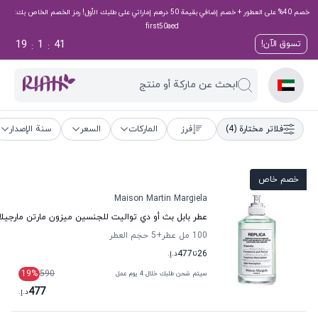
خصم 40% على العطور + خصم إضافي بقيمة 50 درهم إماراتي على طلبك الأول! رمز الخصم الخاص بك:
first50aed
19
1
40
تسوق الآن!
:
:
ابحث عن ماركة أو منتج
فلاتر مختارة
(4)
فرز
الماركات
السعر
سنة الإصدار
خصم خاص
Maison Martin Margiela
عطر بابل بث أو دي تواليت للجنسين ميزون مارتن مارجيلا
100 مل عطر
+5
حجم العطر
26
تا
477
د.إ.
19
%
590
سيتم شحن طلبك خلال 4 يوم عمل
477
د.إ.