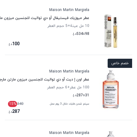
Maison Martin Margiela
عطر ميوزيك فيستيفال أو دي تواليت للجنسين ميزون مارت
10 مل عينة
+5
حجم العطر
98
تا
534
د.إ.
100
د.إ.
خصم خاص
Maison Martin Margiela
عطر اون إ ديت أو دي تواليت للجنسين ميزون مارتن مارجي
100 مل عطر
+6
حجم العطر
31
تا
287
د.إ.
15
%
340
سيتم شحن طلبك خلال 3 يوم عمل
287
د.إ.
Maison Martin Margiela