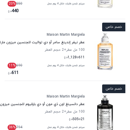
20
%
550
سيتم شحن طلبك خلال 4 يوم عمل
440
د.إ.
خصم خاص
Maison Martin Margiela
عطر نيفر إندينغ سامر أو دي تواليت للجنسين ميزون مارتن
100 مل عطر
+2
حجم العطر
611
تا
1,128
د.إ.
11
%
690
سيتم شحن طلبك خلال 4 يوم عمل
611
د.إ.
خصم خاص
Maison Martin Margiela
عطر دانسينغ اون ذي مون أو دي بارفيوم للجنسين ميزون م
100 مل عطر
+2
حجم العطر
21
تا
505
د.إ.
36
%
794
سيتم شحن طلبك خلال 4 يوم عمل