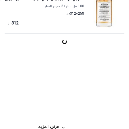
100 مل عطر
+5
حجم العطر
258
تا
312
د.إ.
312
د.إ.
عرض المزيد