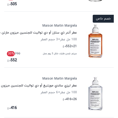
505
د.إ.
خصم خاص
Maison Martin Margiela
عطر أندر ذي ستارز أو دي تواليت للجنسين ميزون مارتن ما
100 مل عطر
+3
حجم العطر
21
تا
552
د.إ.
30
%
790
سيتم شحن طلبك خلال 3 يوم عمل
552
د.إ.
Maison Martin Margiela
عطر ليزي ساندي مورننيغ أو دي تواليت للجنسين ميزون ما
100 مل عطر
+6
حجم العطر
26
تا
416
د.إ.
416
د.إ.