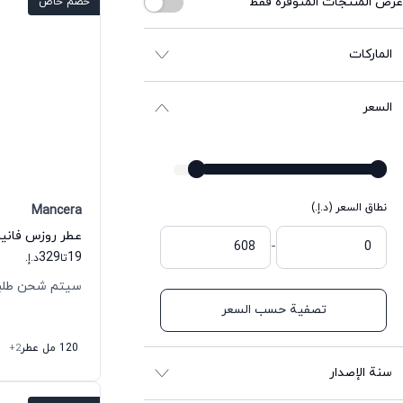
عرض المنتجات المتوفرة فقط
خصم خاص
الماركات
السعر
نطاق السعر (د.إ.)
Mancera
-
329
19
تا
د.إ.
سيتم شحن طلبك خلال
تصفية حسب السعر
120 مل عطر
+2
سنة الإصدار