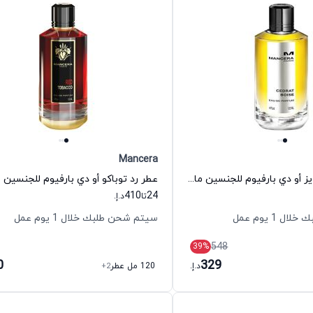
Mancera
عطر سيدرات بويز أو دي بارفيوم للجنسين مانسيرا
عطر رد توباكو أو دي بارفيوم للجنسين م
410
24
تا
د.إ.
 1 يوم عمل
سيتم شحن طلبك خلال 1 يوم عمل
548
39
%
0
329
د.إ.
120 مل عطر
+2