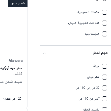
خصم خاص
علامات تصميمية
العلامات التجارية النيش
النوستالجيا
حجم العطر
Mancera
عينة
226
د.إ.
عطر ميني
سيتم شحن طلبك خلال
30 مل إلى 100 مل
أكثر من 100 مل
120 مل عطر
+3
تقسیم العطور