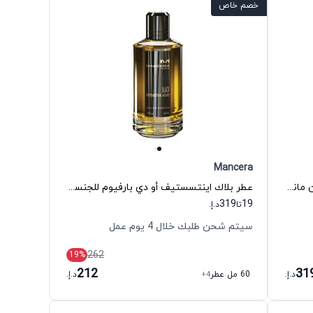
خصم خاص
Mancera
عطر هندو كوش أو دي بارفيوم للجنسين مانسيرا
عطر بلاك اينتسستيف أو دي بارفيوم للجنسين مانسيرا
319
19
تا
د.إ.
سيتم شحن طلبك خلال 4 يوم عمل
262
19
%
212
31
د.إ.
60 مل عطر
+4
د.إ.