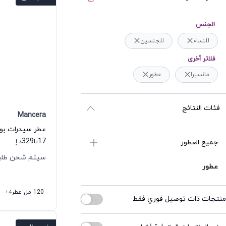
الجنس
للنساء
للجنسين
فلاتر أخرى
مانسيرا
عطور
فئات النتائج
Mancera
329
17
جميع العطور
تا
د.إ.
سيتم شحن طلبك خلال
عطور
120 مل عطر
+4
منتجات ذات توصيل فوري فقط