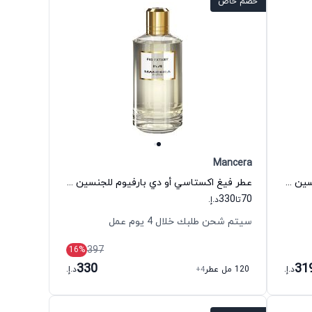
خصم خاص
Mancera
عود غولد انتنسيف أو دي بارفيوم للجنسين مانسيرا
عطر فيغ اكستاسي أو دي بارفيوم للجنسين مانسيرا
330
70
تا
د.إ.
سيتم شحن طلبك خلال 4 يوم عمل
397
16
%
330
31
د.إ.
120 مل عطر
+4
د.إ.