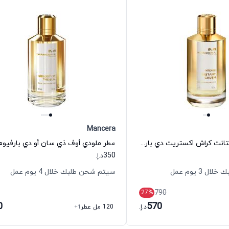
Mancera
عطر إنتنس إنستانت كراش اكستريت دي بارفيوم للجنسين مانسيرا
350
د.إ.
 3 يوم عمل
سيتم شحن طلبك خلال 4 يوم عمل
790
27
%
0
570
د.إ.
120 مل عطر
+1