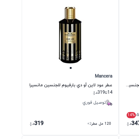
Mancera
عطر عود ليمون مينت أو دي بارفيوم للجنسين مانسيرا
عطر عود لاين أو دي بارفيوم للجنسين مانسيرا
319
14
تا
د.إ.
توصيل فوري
4
14
%
319
34
د.إ.
120 مل عطر
+2
د.إ.