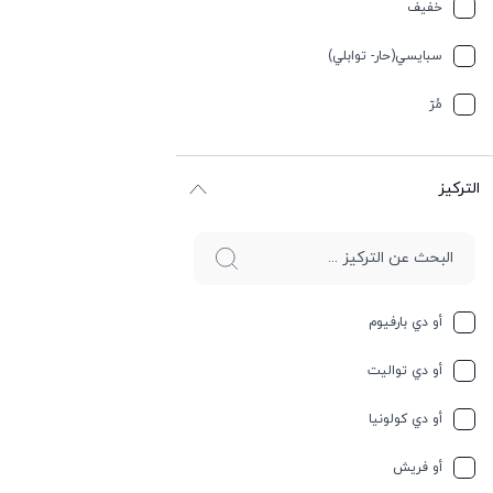
تيربيني
خفیف
جلد
سبایسي(حار- توابلي)
جوز الهند
مُرّ
حار وسبايسي
التركيز
حامِض
حلو
حليب
أو دي بارفيوم
حمضيات
أو دي تواليت
حيواني
أو دي كولونيا
خشبي
أو فريش
خشبي