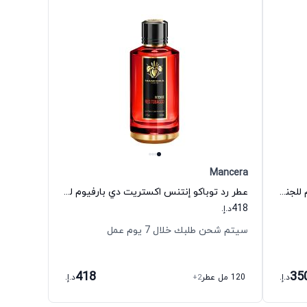
Mancera
عطر ملودي أوف ذي سان أو دي بارفيوم للجنسين مانسيرا
عطر رد توباكو إنتنس اكستريت دي بارفيوم للجنسين مانسيرا
418
د.إ.
سيتم شحن طلبك خلال 7 يوم عمل
418
35
د.إ.
120 مل عطر
+2
د.إ.