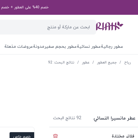
خصم 40% على العطور + خصم إضافي بقيمة 50 درهم إماراتي على طلبك الأول! رمز الخصم الخاص بك: first50aed
عطور رجالية
عطور نسائية
عطور بحجم صغير
مدونة
عروضات مذهلة
ریاح
/
جميع العطور
/
عطور
/
نتائج البحث: 92
عطر مانسيرا النسائي
92
نتائج البحث
فلاتر مختارة
إخفاء الفلاتر
خصم خاص