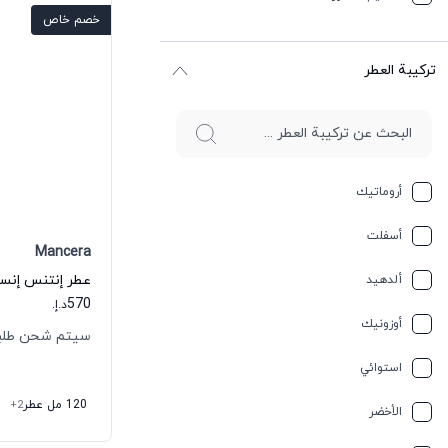
خصم خاص
ترکیبة العطر
أروماتيك
أسفلت
Mancera
ألدهيد
570
د.إ.
أوزونيك
سيتم شحن طلبك خلال
استوائي
120 مل عطر
+2
الأخضر