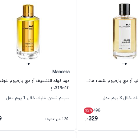
Mancera
عطر روزس فانيليا أو دي بارفيوم للنساء مانسيرا
319
10
تا
د.إ.
 3 يوم عمل
سيتم شحن طلبك خلال 1 يوم عمل
490
32
%
9
329
د.إ.
120 مل عطر
+4