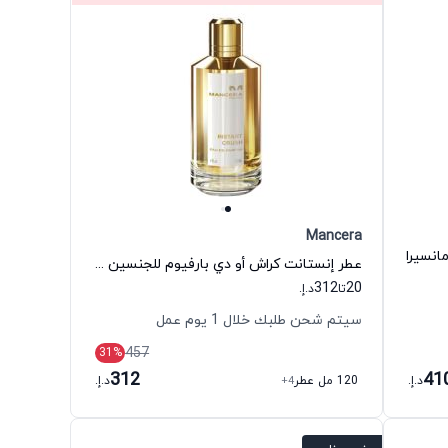
Mancera
انسيرا
عطر إنستانت كراش أو دي بارفيوم للجنسين مانسيرا
312
20
تا
د.إ.
سيتم شحن طلبك خلال 1 يوم عمل
457
31
%
312
41
د.إ.
120 مل عطر
+4
د.إ.