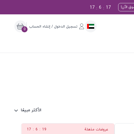
17
6
16
ق الآن!
:
:
تسجيل الدخول / إنشاء الحساب
0
الأكثر مبيعًا
عروضات مذهلة
18
:
6
:
17