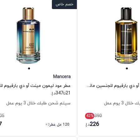
خصم خاص
Mancera
عطر عود أوركيد أو دي بارفيوم للجنسين مانسيرا
347
21
تا
د.إ.
 3 يوم عمل
سيتم شحن طلبك خلال 3 يوم عمل
05
390
42
%
7
226
د.إ.
120 مل عطر
+3