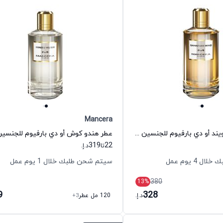
Mancera
عطر ساهاريان ويند أو دي بارفيوم للجنسين مانسيرا
319
22
تا
د.إ.
 4 يوم عمل
سيتم شحن طلبك خلال 1 يوم عمل
380
13
%
9
328
د.إ.
120 مل عطر
+3