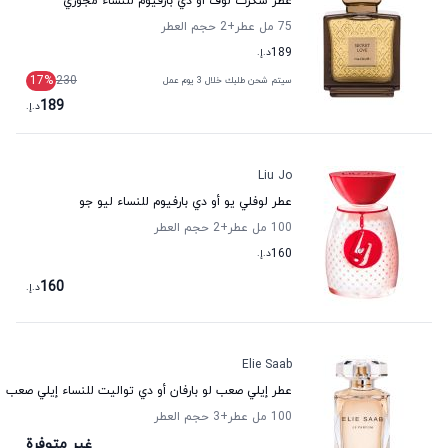
عطر سكرت لوف أو دي بارفيوم للنساء مجوري
75 مل عطر
+2
حجم العطر
189
د.إ.
17
%
230
سيتم شحن طلبك خلال 3 يوم عمل
189
د.إ.
Liu Jo
عطر لوفلي يو أو دي بارفيوم للنساء ليو جو
100 مل عطر
+2
حجم العطر
160
د.إ.
160
د.إ.
Elie Saab
عطر إيلي صعب لو بارفان أو دي تواليت للنساء إيلي صعب
100 مل عطر
+3
حجم العطر
غير متوفرة