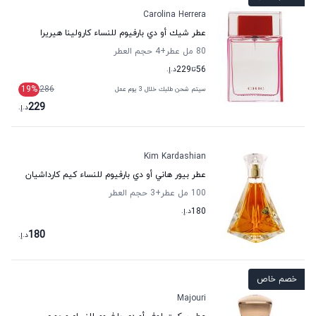
Carolina Herrera
عطر شيك أو دي بارفيوم للنساء كارولينا هيريرا
80 مل عطر
+4
حجم العطر
56
تا
229
د.إ.
19
%
286
سيتم شحن طلبك خلال 3 يوم عمل
229
د.إ.
Kim Kardashian
عطر بيور هاني أو دي بارفيوم للنساء كيم كارداشيان
100 مل عطر
+3
حجم العطر
180
د.إ.
180
د.إ.
خصم خاص
Majouri