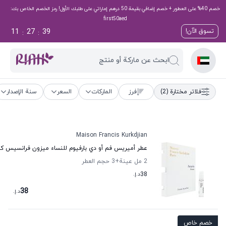
خصم 40% على العطور + خصم إضافي بقيمة 50 درهم إماراتي على طلبك الأول! رمز الخصم الخاص بك:
first50aed
11
27
38
تسوق الآن!
:
:
ابحث عن ماركة أو منتج
فلاتر مختارة
(2)
فرز
الماركات
السعر
سنة الإصدار
Maison Francis Kurkdjian
عطر أميريس فم أو دي بارفيوم للنساء ميزون فرانسيس ك
2 مل عينة
+3
حجم العطر
38
د.إ.
38
د.إ.
خصم خاص