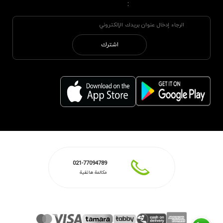
:
اشترك
021-77094789
مكالمة هاتفية