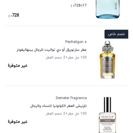
17
تا
728
د.إ.
728
د.إ.
خصم خاص
Penhaligon s
عطر سارتوريال أو دي تواليت للرجال بينهاليغونز
100 مل عطر
+2
حجم العطر
غير متوفرة
Demeter Fragrance
تارنيش العطر الكولونيا للنساء والرجال
100 مل عطر
+2
حجم العطر
غير متوفرة