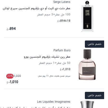
Serge Lutens
عطر دنت دي لايت أو دي بارفيوم للجنسين سيرج لوتان
100 مل عطر
+3
حجم العطر
18
تا
894
د.إ.
894
د.إ.
خصم خاص
Parfum Buro
عطر رين تشيك بارفيوم للجنسين بورو
50 مل عطر
+1
حجم العطر
1,010
د.إ.
23
%
1,320
سيتم شحن طلبك خلال 11 يوم عمل
1,010
د.إ.
خصم خاص
Les Liquides Imaginaires