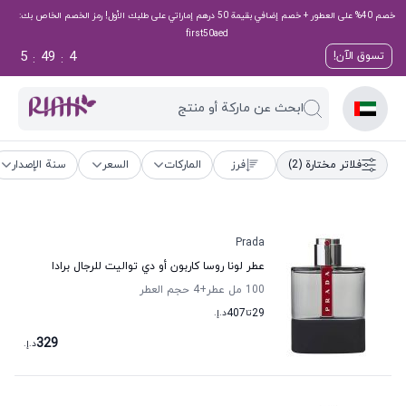
خصم 40% على العطور + خصم إضافي بقيمة 50 درهم إماراتي على طلبك الأول! رمز الخصم الخاص بك:
first50aed
5
49
3
تسوق الآن!
:
:
ابحث عن ماركة أو منتج
فلاتر مختارة
(2)
فرز
الماركات
السعر
سنة الإصدار
Prada
عطر لونا روسا كاربون أو دي تواليت للرجال برادا
100 مل عطر
+4
حجم العطر
29
تا
407
د.إ.
329
د.إ.