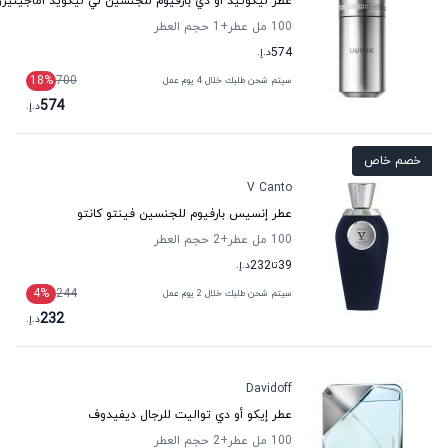
عطر ليكوئيد أو دي بارفيوم للجنسين لي ليكويد اماجينيرز
100 مل عطر
+1
حجم العطر
574
د.إ.
18
%
700
سيتم شحن طلبك خلال 4 يوم عمل
574
د.إ.
خصم خاص
V Canto
عطر إنسيس بارفيوم للجنسين فينتو كانتو
100 مل عطر
+2
حجم العطر
39
تا
232
د.إ.
4
%
244
سيتم شحن طلبك خلال 2 يوم عمل
232
د.إ.
Davidoff
عطر إيكو أو دي تواليت للرجال ديفيدوف
100 مل عطر
+2
حجم العطر